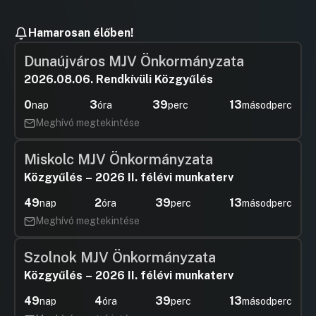
Hamarosan élőben!
Dunaújváros MJV Önkormányzata
2026.08.06. Rendkívüli Közgyűlés
0
3
39
13
nap
óra
perc
másodperc
Meghívó megtekintése
Miskolc MJV Önkormányzata
Közgyűlés – 2026 II. félévi munkaterv
49
2
39
13
nap
óra
perc
másodperc
Meghívó megtekintése
Szolnok MJV Önkormányzata
Közgyűlés – 2026 II. félévi munkaterv
49
4
39
13
nap
óra
perc
másodperc