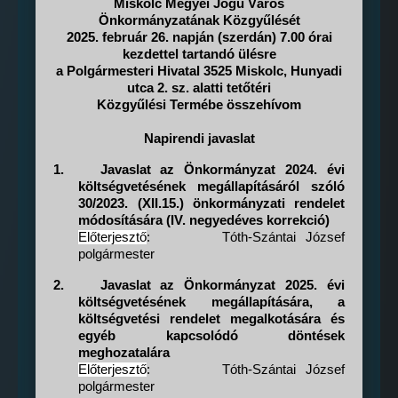
Miskolc Megyei Jogú Város
Önkormányzatának Közgyűlését
2025. február 26. napján (szerdán) 7.00 órai
kezdettel tartandó ülésre
a Polgármesteri Hivatal 3525 Miskolc, Hunyadi
utca 2. sz. alatti tetőtéri
Közgyűlési Termébe összehívom
Napirendi javaslat
1.
Javaslat az Önkormányzat 2024. évi
költségvetésének megállapításáról szóló
30/2023. (XII.15.) önkormányzati rendelet
módosítására (IV. negyedéves korrekció)
Előterjesztő
:
Tóth-Szántai József
polgármester
2.
Javaslat az Önkormányzat 2025. évi
költségvetésének megállapítására, a
költségvetési rendelet megalkotására és
egyéb kapcsolódó döntések
meghozatalára
Előterjesztő
:
Tóth-Szántai József
polgármester