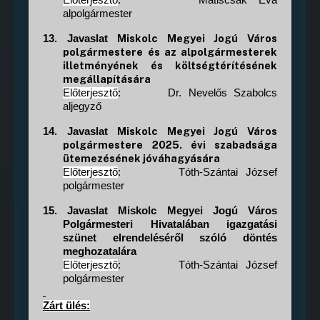
Előterjesztő
:
Matiscsák Éva
alpolgármester
Miskolc Megyei Jogú Város
13.
Javaslat
polgármestere és az alpolgármesterek
illetményének és költségtérítésének
megállapítására
Előterjesztő
:
Dr. Nevelős Szabolcs
aljegyző
Miskolc Megyei Jogú Város
14.
Javaslat
polgármestere 2025. évi szabadsága
ütemezésének jóváhagyására
Előterjesztő
:
Tóth-Szántai József
polgármester
15.
Javaslat Miskolc Megyei Jogú Város
Polgármesteri Hivatalában igazgatási
szünet elrendeléséről szóló döntés
meghozatalára
Előterjesztő
:
Tóth-Szántai József
polgármester
Zárt ülés: