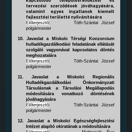
kapcsolódó településrendezési és
tervezési szerződések jóváhagyására,
valamint egyes ingatlanok kiemelt
fejlesztési területté nyilvánítására
Előterjesztő
:
Tóth-Szántai József
polgármester
10.
Javaslat a Miskolc Térségi Konzorcium
hulladékgazdálkodási feladatának ellátását
szolgáló vagyonával kapcsolatos döntés
meghozatalára
Előterjesztő
:
Tóth-Szántai József
polgármester
11.
Javaslat a Miskolci Regionális
Hulladékgazdálkodási Önkormányzati
Társulásnak a Társulási Megállapodás
módosítására vonatkozó döntésének
jóváhagyására
Előterjesztő
:
Tóth-Szántai József
polgármester
12.
Javaslat a Miskolci Egészségfejlesztési
Intézet alapító okiratának a módosítására