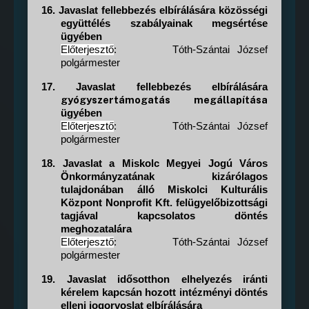
16.
Javaslat fellebbezés elbírálására közösségi
együttélés szabályainak megsértése
ügyében
Előterjesztő
:
Tóth-Szántai József
polgármester
17.
Javaslat fellebbezés elbírálására
gyógyszertámogatás megállapítása
ügyében
Előterjesztő
:
Tóth-Szántai József
polgármester
18.
Javaslat a Miskolc Megyei Jogú Város
Önkormányzatának kizárólagos
tulajdonában álló Miskolci Kulturális
Központ Nonprofit Kft. felügyelőbizottsági
tagjával kapcsolatos döntés
meghozatalára
Előterjesztő
:
Tóth-Szántai József
polgármester
19.
Javaslat idősotthon elhelyezés iránti
kérelem kapcsán hozott intézményi döntés
elleni jogorvoslat elbírálására