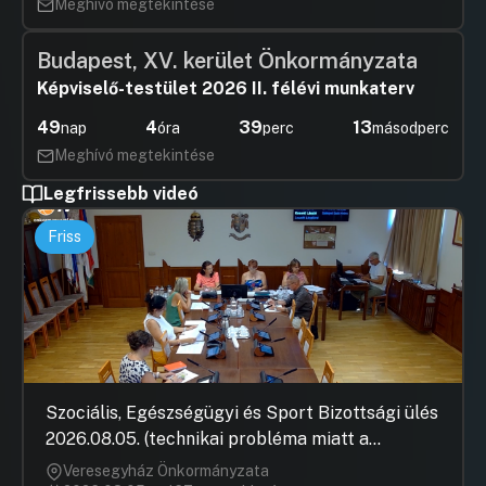
Meghívó megtekintése
Budapest, XV. kerület Önkormányzata
Képviselő-testület 2026 II. félévi munkaterv
49
4
39
13
nap
óra
perc
másodperc
Meghívó megtekintése
Legfrissebb videó
Friss
Szociális, Egészségügyi és Sport Bizottsági ülés
2026.08.05. (technikai probléma miatt a
jegyzőkönyv elfogadása nem rögzült)
Veresegyház Önkormányzata