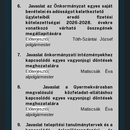
az Önkormányzat egyes saját
6.
Javaslat
bevételei és adósságot keletkeztető
ügyleteiből eredő fizetési
kötelezettségei 2026-2028. évekre
vonatkozó várható összegének
megállapítására
Előterjesztő
:
Tóth-Szántai József
polgármester
önkormányzati intézményekhez
7.
Javaslat
kapcsolódó egyes vagyonjogi döntések
meghozatalára
Előterjesztő
:
Matiscsák Éva
alpolgármester
a Gyermekvárosban
8.
Javaslat
megvalósuló közfeladat-ellátáshoz
kapcsolódó egyes vagyonjogi döntések
meghozatalára
Előterjesztő
:
Matiscsák Éva
alpolgármester
telepítési tanulmánytervek és a
9.
Javaslat