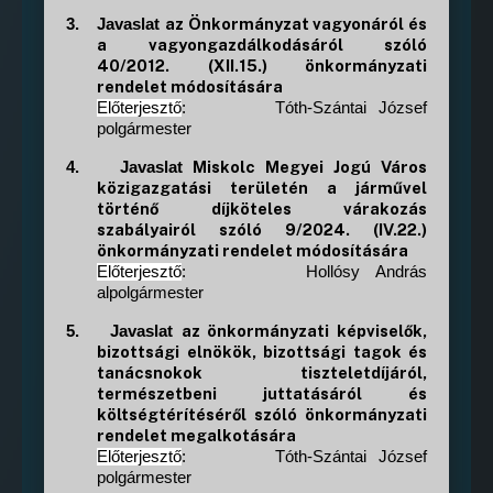
az Önkormányzat vagyonáról és
3.
Javaslat
a vagyongazdálkodásáról szóló
40/2012. (XII.15.) önkormányzati
rendelet módosítására
Előterjesztő
:
Tóth-Szántai József
polgármester
Miskolc Megyei Jogú Város
4.
Javaslat
közigazgatási területén a járművel
történő díjköteles várakozás
szabályairól szóló 9/2024. (IV.22.)
önkormányzati rendelet módosítására
Előterjesztő
:
Hollósy András
alpolgármester
az önkormányzati képviselők,
5.
Javaslat
bizottsági elnökök, bizottsági tagok és
tanácsnokok tiszteletdíjáról,
természetbeni juttatásáról és
költségtérítéséről szóló önkormányzati
rendelet megalkotására
Előterjesztő
:
Tóth-Szántai József
polgármester