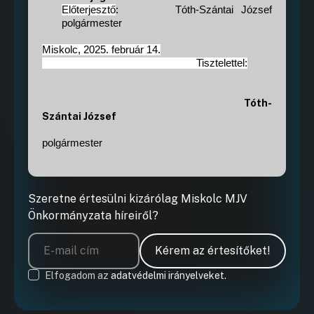
Előterjesztő
:
Tóth-Szántai József
polgármester
Miskolc, 2025. február 14.
Tisztelettel:
Tóth-
Szántai József
polgármester
Szeretne értesülni kizárólag Miskolc MJV
Önkormányzata híreiről?
Kérem az értesítőket!
Elfogadom az
adatvédelmi irányelveket.