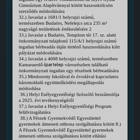
Gimnázium Alapítvánnyal kötött haszonkölcsön
szerződés módosítására
32.) Javaslat a 1681/1 helyrajzi számú,
természetben Budaörs, Nefelejcs utca 235 m²
nagyságú területének értékesítésére 2
33.) Javaslat a Budaörs, Templom tér 17. sz. alatti
önkormányzati tulajdonú 115/A/1 helyrajzi számú
ingatlan bérbeadás útján történő hasznosítására kiírt
pályázat módosítására
34.) Javaslat a 4008 helyrajzi számú, természetben
lpartelep
Kamaraerdő-
városrészben található
önkormányzati ingatlan egy részének bérbeadására
35.) Mindszenty Iskolával és óvodával kapcsolatos
háromoldalú együttműködési megállapodás
módosítása
36.) Helyi Esélyegyenlőségi Szószóló beszámolója
a 2025. évi tevékenységéről
37.) Javaslat a Helyi Esélyegyenlőségi Program
felülvizsgálatára
38.) A Fészek Gyermekvédő Egyesülettel
gyermekek átmeneti otthona szolgáltatásra kötött 8.)
A Fészek Gyermekvédő Egyesülettel gyermekek
átmeneti otthona szolgáltatásra kötött ellátási