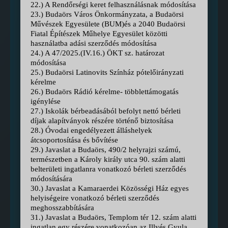
22.) A Rendőrségi keret felhasználásnak módosítása
23.) Budaörs Város Önkormányzata, a Budaörsi
Művészek Egyesülete (BUM)és a 2040 Budaörsi
Fiatal Építészek Műhelye Egyesület közötti
használatba adási szerződés módosítása
24.) A 47/2025.(IV.16.) ÖKT sz. határozat
módosítása
25.) Budaörsi Latinovits Színház pótelőirányzati
kérelme
26.) Budaörs Rádió kérelme- többlettámogatás
igénylése
27.) Iskolák bérbeadásából befolyt nettó bérleti
díjak alapítványok részére történő biztosítása
28.) Óvodai engedélyezett álláshelyek
átcsoportosítása és bővítése
29.) Javaslat a Budaörs, 490/2 helyrajzi számú,
természetben a Károly király utca 90. szám alatti
belterületi ingatlanra vonatkozó bérleti szerződés
módosítására
30.) Javaslat a Kamaraerdei Közösségi Ház egyes
helyiségeire vonatkozó bérleti szerződés
meghosszabbítására
31.) Javaslat a Budaörs, Templom tér 12. szám alatti
ingatlan egy részére vonatkozóan az Illyés Gyula