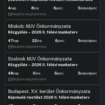
4
8
6
5
nap
óra
perc
másodperc
Meghívó megtekintése
Miskolc MJV Önkormányzata
Közgyűlés – 2026 II. félévi munkaterv
47
22
6
5
nap
óra
perc
másodperc
Meghívó megtekintése
Szolnok MJV Önkormányzata
Közgyűlés – 2026 II. félévi munkaterv
48
0
6
5
nap
óra
perc
másodperc
Meghívó megtekintése
Budapest, XV. kerület Önkormányzata
Képviselő-testület 2026 II. félévi munkaterv