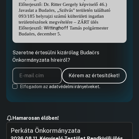
Előterjesztő: Dr. Ritter Gergely képviselő 46.)
Javaslat a Budaörs, „Szilvás" területén található
093/185 helyrajzi számú külterületi ingatlan
területrészének megvételére – ZÁRT ülés
Wittinghoff
Előterjesztő:
Tamás polgármester
Budaörs, december 5.
Szeretne értesülni kizárólag Budaörs
Önkormányzata híreiről?
Kérem az értesítőket!
Elfogadom az
adatvédelmi irányelveket.
Hamarosan élőben!
Perkáta Önkormányzata
2026.08.11. Képviselő-Testület Rendkívüli ülés