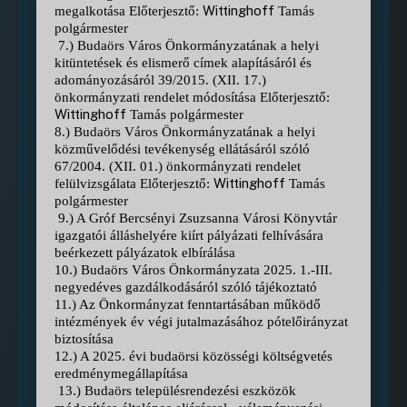
Wittinghoff
megalkotása Előterjesztő:
Tamás
polgármester
7.) Budaörs Város Önkormányzatának a helyi
kitüntetések és elismerő címek alapításáról és
adományozásáról 39/2015. (XII. 17.)
önkormányzati rendelet módosítása Előterjesztő:
Wittinghoff
Tamás polgármester
8.) Budaörs Város Önkormányzatának a helyi
közművelődési tevékenység ellátásáról szóló
67/2004. (XII. 01.) önkormányzati rendelet
Wittinghoff
felülvizsgálata Előterjesztő:
Tamás
polgármester
9.) A Gróf Bercsényi Zsuzsanna Városi Könyvtár
igazgatói álláshelyére kiírt pályázati felhívására
beérkezett pályázatok elbírálása
10.) Budaörs Város Önkormányzata 2025. 1.-III.
negyedéves gazdálkodásáról szóló tájékoztató
11.) Az Önkormányzat fenntartásában működő
intézmények év végi jutalmazásához pótelőirányzat
biztosítása
12.) A 2025. évi budaörsi közösségi költségvetés
eredménymegállapítása
13.) Budaörs településrendezési eszközök