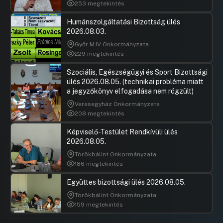
253 megtekintés
Humánszolgáltatási Bizottság ülés
2026.08.03.
Győr MJV Önkormányzata
229 megtekintés
Szociális, Egészségügyi és Sport Bizottsági
ülés 2026.08.05. (technikai probléma miatt
a jegyzőkönyv elfogadása nem rögzült)
Veresegyház Önkormányzata
208 megtekintés
Képviselő-Testület Rendkívüli ülés
2026.08.05.
Törökbálint Önkormányzata
186 megtekintés
Együttes bizottsági ülés 2026.08.05.
Törökbálint Önkormányzata
159 megtekintés