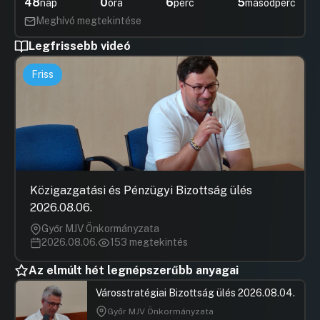
48
0
6
5
nap
óra
perc
másodperc
Meghívó megtekintése
Legfrissebb videó
Friss
Közigazgatási és Pénzügyi Bizottság ülés
2026.08.06.
Győr MJV Önkormányzata
2026.08.06.
153 megtekintés
Az elmúlt hét legnépszerűbb anyagai
Városstratégiai Bizottság ülés 2026.08.04.
Győr MJV Önkormányzata