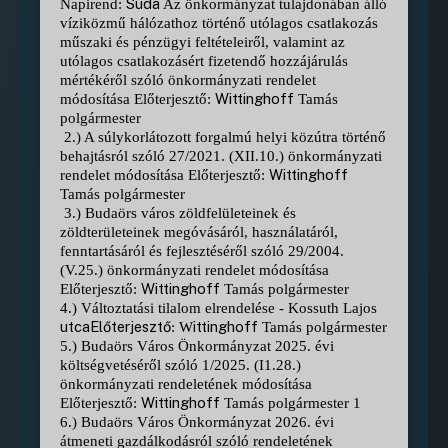
Suda
Napirend:
Az önkormányzat tulajdonában álló
víziközmű hálózathoz történő utólagos csatlakozás
műszaki és pénzügyi feltételeiről, valamint az
utólagos csatlakozásért fizetendő hozzájárulás
mértékéről szóló önkormányzati rendelet
Wittinghoff
módosítása Előterjesztő:
Tamás
polgármester
2.) A súlykorlátozott forgalmú helyi közútra történő
behajtásról szóló 27/2021. (XII.10.) önkormányzati
Wittinghoff
rendelet módosítása Előterjesztő:
Tamás polgármester
3.) Budaörs város zöldfelületeinek és
zöldterületeinek megóvásáról, használatáról,
fenntartásáról és fejlesztéséről szóló 29/2004.
(V.25.) önkormányzati rendelet módosítása
Wittinghoff
Előterjesztő:
Tamás polgármester
4.) Változtatási tilalom elrendelése - Kossuth Lajos
utcaElőterjesztő
ittinghoff
: W
Tamás polgármester
5.) Budaörs Város Önkormányzat 2025. évi
költségvetéséről szóló 1/2025. (I1.28.)
önkormányzati rendeletének módosítása
Wittinghoff
Előterjesztő:
Tamás polgármester 1
6.) Budaörs Város Önkormányzat 2026. évi
átmeneti gazdálkodásról szóló rendeletének