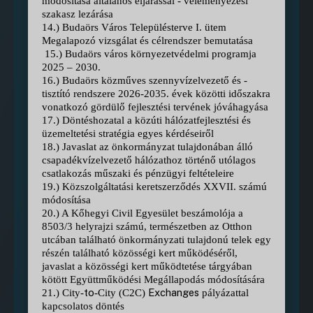
módosítása általános eljárással - véleményezési
szakasz lezárása
14.) Budaörs Város Településterve I. ütem
Megalapozó vizsgálat és célrendszer bemutatása
15.) Budaörs város környezetvédelmi programja
2025 – 2030.
16.) Budaörs közműves szennyvízelvezető és -
tisztító rendszere 2026-2035. évek közötti időszakra
vonatkozó gördülő fejlesztési tervének jóváhagyása
17.) Döntéshozatal a közúti hálózatfejlesztési és
üzemeltetési stratégia egyes kérdéseiről
18.) Javaslat az önkormányzat tulajdonában álló
csapadékvízelvezető hálózathoz történő utólagos
csatlakozás műszaki és pénzügyi feltételeire
19.) Közszolgáltatási keretszerződés XXVII. számú
módosítása
20.) A Kőhegyi Civil Egyesület beszámolója a
8503/3 helyrajzi számú, természetben az Otthon
utcában található önkormányzati tulajdonú telek egy
részén található közösségi kert működéséről,
javaslat a közösségi kert működtetése tárgyában
kötött Együttműködési Megállapodás módosítására
to
Exchanges
21.) City-
-City (C2C)
pályázattal
kapcsolatos döntés