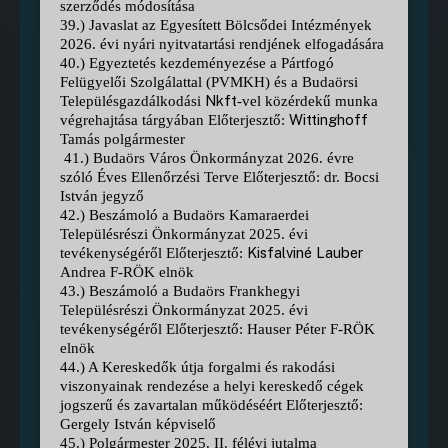
szerződés módosítása
39.) Javaslat az Egyesített Bölcsődei Intézmények
2026. évi nyári nyitvatartási rendjének elfogadására
40.) Egyeztetés kezdeményezése a Pártfogó
Felügyelői Szolgálattal (PVMKH) és a Budaörsi
Nkft
Településgazdálkodási
-vel közérdekű munka
Wittinghoff
végrehajtása tárgyában Előterjesztő:
Tamás polgármester
41.) Budaörs Város Önkormányzat 2026. évre
szóló Éves Ellenőrzési Terve Előterjesztő: dr. Bocsi
István jegyző
42.) Beszámoló a Budaörs Kamaraerdei
Településrészi Önkormányzat 2025. évi
Kisfalviné
Lauber
tevékenységéről Előterjesztő:
Andrea F-RÖK elnök
43.) Beszámoló a Budaörs Frankhegyi
Településrészi Önkormányzat 2025. évi
tevékenységéről Előterjesztő: Hauser Péter F-RÖK
elnök
44.) A Kereskedők útja forgalmi és rakodási
viszonyainak rendezése a helyi kereskedő cégek
jogszerű és zavartalan működéséért Előterjesztő:
Gergely István képviselő
45.) Polgármester 2025. II. félévi jutalma