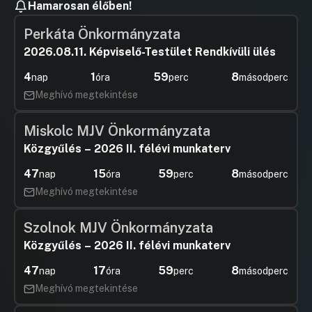
Hamarosan élőben!
Perkáta Önkormányzata
2026.08.11. Képviselő-Testület Rendkívüli ülés
4
1
59
7
nap
óra
perc
másodperc
Meghívó megtekintése
Miskolc MJV Önkormányzata
Közgyűlés – 2026 II. félévi munkaterv
47
15
59
7
nap
óra
perc
másodperc
Meghívó megtekintése
Szolnok MJV Önkormányzata
Közgyűlés – 2026 II. félévi munkaterv
47
17
59
7
nap
óra
perc
másodperc
Meghívó megtekintése