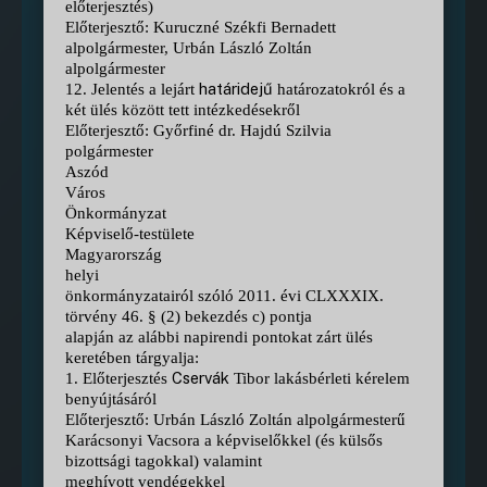
előterjesztés)
Előterjesztő: Kuruczné Székfi Bernadett
alpolgármester, Urbán László Zoltán
alpolgármester
határidejű
12. Jelentés a lejárt
határozatokról és a
két ülés között tett intézkedésekről
Előterjesztő: Győrfiné dr. Hajdú Szilvia
polgármester
Aszód
Város
Önkormányzat
Képviselő-testülete
Magyarország
helyi
önkormányzatairól szóló 2011. évi CLXXXIX.
törvény 46. § (2) bekezdés c) pontja
alapján az alábbi napirendi pontokat zárt ülés
keretében tárgyalja:
Cservák
1. Előterjesztés
Tibor lakásbérleti kérelem
benyújtásáról
Előterjesztő: Urbán László Zoltán alpolgármesterű
Karácsonyi Vacsora a képviselőkkel (és külsős
bizottsági tagokkal) valamint
meghívott vendégekkel