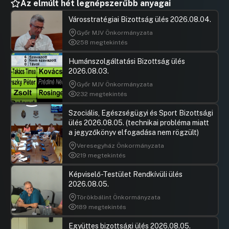
Az elmúlt hét legnépszerűbb anyagai
Városstratégiai Bizottság ülés 2026.08.04.
Győr MJV Önkormányzata
258 megtekintés
Humánszolgáltatási Bizottság ülés
2026.08.03.
Győr MJV Önkormányzata
232 megtekintés
Szociális, Egészségügyi és Sport Bizottsági
ülés 2026.08.05. (technikai probléma miatt
a jegyzőkönyv elfogadása nem rögzült)
Veresegyház Önkormányzata
219 megtekintés
Képviselő-Testület Rendkívüli ülés
2026.08.05.
Törökbálint Önkormányzata
189 megtekintés
Együttes bizottsági ülés 2026.08.05.