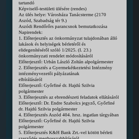
tartandó
Képviselő-testületi ülésére (rendes)
Az ülés helye: Városháza Tanácsterme (2170
Aszód, Szabadság tér 9.)
Aszódi Rendőrőrs parancsnok bemutatkozása
Napirendek:
1. Előterjesztés az önkormányzat tulajdonában álló
lakások és helyiségek bérletéről és
elidegenítéséről szóló 1/2025. (I. 23.)
önkormányzati rendelet módosításáról
Előterjesztő: Urbán László Zoltán alpolgármester
2. Előterjesztés a Gyermekétkeztetési Intézmény
intézményvezetői pályázatának
elbírálásáról
Előterjesztő: Győrfiné dr. Hajdú Szilvia
polgármester
3. Előterjesztés az ebrendészeti feladatok ellátásáról
Előterjesztő: Dr. Endre Szabolcs jegyző, Győrfiné
dr. Hajdú Szilvia polgármester
4. Előterjesztés Aszód 404. hrsz. ingatlan tárgyában
Előterjesztő: Győrfiné dr. Hajdú Szilvia
polgármester
5. Előterjesztés K&H Bank Zrt.-vel kötött bérleti
szerződés meghosszabbításáról