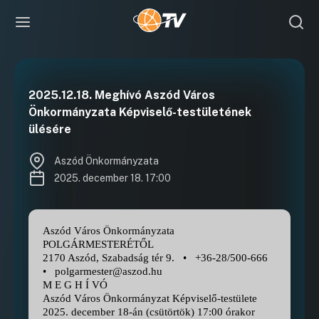
2025.12.18. Meghívó Aszód Város
Önkormányzata Képviselő-testületének
ülésére
Aszód Önkormányzata
2025. december 18. 17:00
Aszód Város Önkormányzata
POLGÁRMESTERÉTŐL
2170 Aszód, Szabadság tér 9.
•
+36-28/500-666
•
polgarmester@aszod.hu
M E G H Í VÓ
Aszód Város Önkormányzat Képviselő-testülete
2025. december 18-án (csütörtök) 17:00 órakor