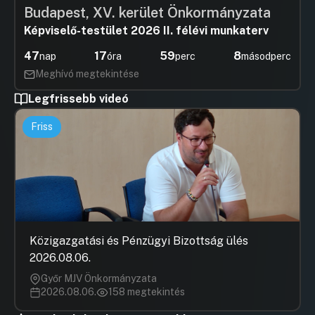
Budapest, XV. kerület Önkormányzata
Képviselő-testület 2026 II. félévi munkaterv
47
17
59
7
nap
óra
perc
másodperc
Meghívó megtekintése
Legfrissebb videó
Friss
Közigazgatási és Pénzügyi Bizottság ülés
2026.08.06.
Győr MJV Önkormányzata
2026.08.06.
158 megtekintés