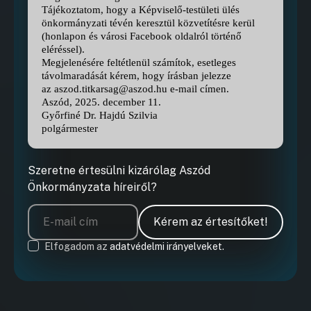
Tájékoztatom, hogy a Képviselő-testületi ülés
önkormányzati tévén keresztül közvetítésre kerül
(honlapon és városi Facebook oldalról történő
eléréssel).
Megjelenésére feltétlenül számítok, esetleges
távolmaradását kérem, hogy írásban jelezze
az aszod.titkarsag@aszod.hu e-mail címen.
Aszód, 2025. december 11.
Győrfiné Dr. Hajdú Szilvia
polgármester
Szeretne értesülni kizárólag Aszód
Önkormányzata híreiről?
Kérem az értesítőket!
Elfogadom az
adatvédelmi irányelveket.