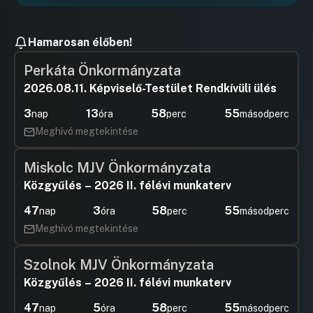
Hamarosan élőben!
Perkáta Önkormányzata
2026.08.11. Képviselő-Testület Rendkívüli ülés
3
13
58
55
nap
óra
perc
másodperc
Meghívó megtekintése
Miskolc MJV Önkormányzata
Közgyűlés – 2026 II. félévi munkaterv
47
3
58
55
nap
óra
perc
másodperc
Meghívó megtekintése
Szolnok MJV Önkormányzata
Közgyűlés – 2026 II. félévi munkaterv
47
5
58
55
nap
óra
perc
másodperc