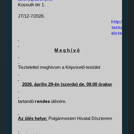
Kossuth tér 1.
JT/12-7/2026.
http://www
testulet/m
eloterjesz
M e g h í v ó
Tisztelettel meghívom a Képviselő-testület
2026. április 29-én (szerda) de. 09.00 órakor
rendes
tartandó
ülésére.
Az ülés helye:
Polgármesteri Hivatal Díszterem