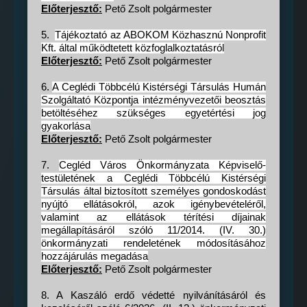
Előterjesztő:
Pető Zsolt polgármester
5.
Tájékoztató az ABOKOM Közhasznú Nonprofit
Kft. által működtetett közfoglalkoztatásról
Előterjesztő:
Pető Zsolt polgármester
6.
A Ceglédi Többcélú Kistérségi Társulás Humán
Szolgáltató Központja intézményvezetői beosztás
betöltéséhez szükséges egyetértési jog
gyakorlása
Előterjesztő:
Pető Zsolt polgármester
7.
Cegléd Város Önkormányzata Képviselő-
testületének a Ceglédi Többcélú Kistérségi
Társulás által biztosított személyes gondoskodást
nyújtó ellátásokról, azok igénybevételéről,
valamint az ellátások térítési díjainak
megállapításáról szóló 11/2014. (IV. 30.)
önkormányzati rendeletének módosításához
hozzájárulás megadása
Előterjesztő:
Pető Zsolt polgármester
8. A Kaszáló erdő védetté nyilvánításáról és