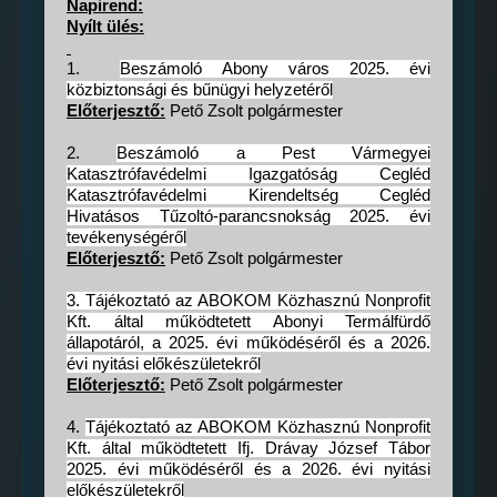
Napirend:
Nyílt ülés:
1.
Beszámoló Abony város 2025. évi
közbiztonsági és bűnügyi helyzetéről
Előterjesztő:
Pető Zsolt polgármester
2.
Beszámoló a Pest Vármegyei
Katasztrófavédelmi Igazgatóság Cegléd
Katasztrófavédelmi Kirendeltség Cegléd
Hivatásos Tűzoltó-parancsnokság 2025. évi
tevékenységéről
Előterjesztő:
Pető Zsolt polgármester
3.
Tájékoztató az ABOKOM Közhasznú Nonprofit
Kft. által működtetett Abonyi Termálfürdő
állapotáról, a 2025. évi működéséről és a 2026.
évi nyitási előkészületekről
Előterjesztő:
Pető Zsolt polgármester
4.
Tájékoztató az ABOKOM Közhasznú Nonprofit
Kft. által működtetett Ifj. Drávay József Tábor
2025. évi működéséről és a 2026. évi nyitási
előkészületekről