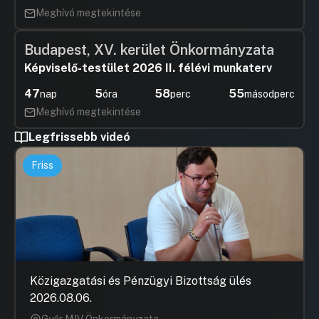
Meghívó megtekintése
Budapest, XV. kerület Önkormányzata
Képviselő-testület 2026 II. félévi munkaterv
47
5
58
55
nap
óra
perc
másodperc
Meghívó megtekintése
Legfrissebb videó
Friss
Közigazgatási és Pénzügyi Bizottság ülés
2026.08.06.