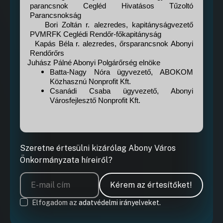
parancsnok Cegléd Hivatásos Tűzoltó
Parancsnokság
·
Bori Zoltán r. alezredes, kapitányságvezető
PVMRFK Ceglédi Rendőr-főkapitányság
·
Kapás Béla r. alezredes, őrsparancsnok Abonyi
Rendőrőrs
·
Juhász Pálné Abonyi Polgárőrség elnöke
Batta-Nagy Nóra ügyvezető, ABOKOM
Közhasznú Nonprofit Kft.
Csanádi Csaba ügyvezető, Abonyi
Városfejlesztő Nonprofit Kft.
Szeretne értesülni kizárólag Abony Város
Önkormányzata híreiről?
Kérem az értesítőket!
Elfogadom az
adatvédelmi irányelveket.