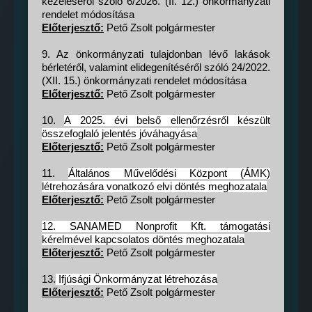
kezeléséről szóló 6/2026. (II. 12.) önkormányzati
rendelet módosítása
Előterjesztő:
Pető Zsolt polgármester
9. Az önkormányzati tulajdonban lévő lakások
bérletéről, valamint elidegenítéséről szóló 24/2022.
(XII. 15.) önkormányzati rendelet módosítása
Előterjesztő:
Pető Zsolt polgármester
10.
A 2025. évi belső ellenőrzésről készült
összefoglaló jelentés jóváhagyása
Előterjesztő:
Pető Zsolt polgármester
11.
Általános Művelődési Központ (ÁMK)
létrehozására vonatkozó elvi döntés meghozatala
Előterjesztő:
Pető Zsolt polgármester
12. SANAMED Nonprofit Kft. támogatási
kérelmével kapcsolatos döntés meghozatala
Előterjesztő:
Pető Zsolt polgármester
13.
Ifjúsági Önkormányzat létrehozása
Előterjesztő:
Pető Zsolt polgármester