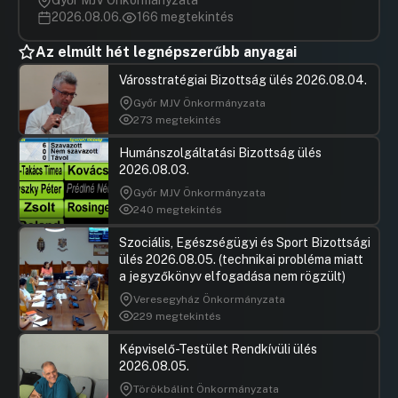
Győr MJV Önkormányzata
2026.08.06.
166 megtekintés
Az elmúlt hét legnépszerűbb anyagai
Városstratégiai Bizottság ülés 2026.08.04.
Győr MJV Önkormányzata
273 megtekintés
Humánszolgáltatási Bizottság ülés
2026.08.03.
Győr MJV Önkormányzata
240 megtekintés
Szociális, Egészségügyi és Sport Bizottsági
ülés 2026.08.05. (technikai probléma miatt
a jegyzőkönyv elfogadása nem rögzült)
Veresegyház Önkormányzata
229 megtekintés
Képviselő-Testület Rendkívüli ülés
2026.08.05.
Törökbálint Önkormányzata