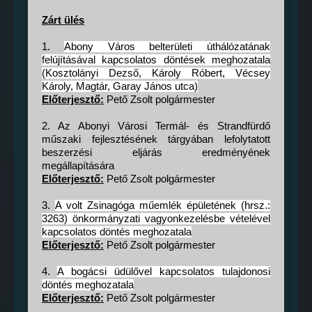
Zárt ülés
1.
Abony Város belterületi úthálózatának
felújításával kapcsolatos döntések meghozatala
(Kosztolányi Dezső, Károly Róbert, Vécsey
Károly, Magtár, Garay János utca)
Előterjesztő:
Pető Zsolt polgármester
2. Az Abonyi Városi Termál- és Strandfürdő
műszaki fejlesztésének tárgyában lefolytatott
beszerzési eljárás eredményének
megállapítására
Előterjesztő:
Pető Zsolt polgármester
3.
A volt Zsinagóga műemlék épületének (hrsz.:
3263) önkormányzati vagyonkezelésbe vételével
kapcsolatos döntés meghozatala
Előterjesztő:
Pető Zsolt polgármester
4.
A bogácsi üdülővel kapcsolatos tulajdonosi
döntés meghozatala
Előterjesztő:
Pető Zsolt polgármester