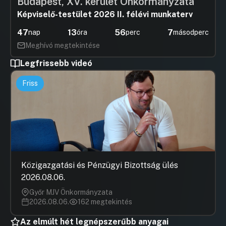
Budapest, XV. kerület Önkormányzata
Képviselő-testület 2026 II. félévi munkaterv
47
13
56
7
nap
óra
perc
másodperc
Meghívó megtekintése
Legfrissebb videó
Friss
Közigazgatási és Pénzügyi Bizottság ülés
2026.08.06.
Győr MJV Önkormányzata
2026.08.06.
162 megtekintés
Az elmúlt hét legnépszerűbb anyagai