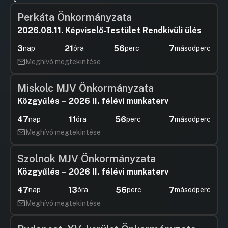
Perkáta Önkormányzata
2026.08.11. Képviselő-Testület Rendkívüli ülés
3
21
56
7
nap
óra
perc
másodperc
Meghívó megtekintése
Miskolc MJV Önkormányzata
Közgyűlés – 2026 II. félévi munkaterv
47
11
56
7
nap
óra
perc
másodperc
Meghívó megtekintése
Szolnok MJV Önkormányzata
Közgyűlés – 2026 II. félévi munkaterv
47
13
56
7
nap
óra
perc
másodperc
Meghívó megtekintése