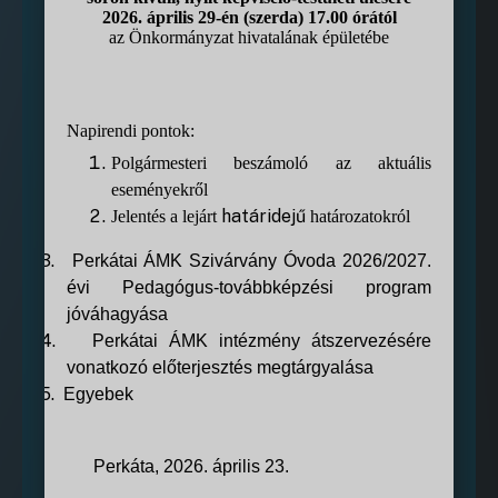
2026. április 29-én (szerda) 17.00 órától
az Önkormányzat hivatalának épületébe
Napirendi pontok:
Polgármesteri beszámoló az aktuális
eseményekről
határidejű
Jelentés a lejárt
határozatokról
3.
Perkátai
ÁMK Szivárvány Óvoda 2026/2027.
évi Pedagógus-továbbképzési program
jóváhagyása
4.
Perkátai
ÁMK intézmény átszervezésére
vonatkozó előterjesztés megtárgyalása
5.
Egyebek
Perkáta, 2026. április 23.