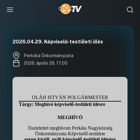
2026.04.29. Képviselő-testületi ülés
Perkáta Önkormányzata
2026. április 29. 17:00
OLÁH ISTVÁN POLGÁRMESTER
Tárgy: Meghívó képviselő-testületi ülésre
MEGHÍVÓ
Tisztelettel meghívom Perkáta Nagyközség
Önkormányzata Képviselő-testülete
soron kívüli, nyílt képviselő-testületi ülésére