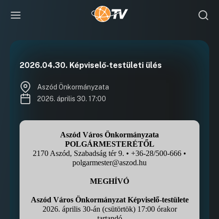
2026.04.30. Képviselő-testületi ülés
Aszód Önkormányzata
2026. április 30. 17:00
Aszód Város Önkormányzata
POLGÁRMESTERÉTŐL
2170 Aszód, Szabadság tér 9. • +36-28/500-666 •
polgarmester@aszod.hu
MEGHÍVÓ
Aszód Város Önkormányzat Képviselő-testülete
2026. április 30-án (csütörtök) 17:00 órakor
tartandó