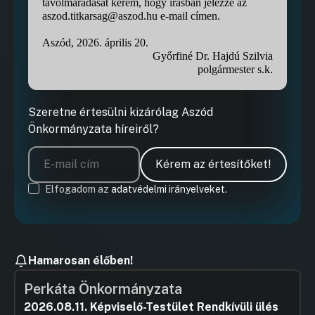
távolmaradását kérem, hogy írásban jelezze az
aszod.titkarsag@aszod.hu e-mail címen.
Aszód, 2026. április 20.
Győrfiné Dr. Hajdú Szilvia
polgármester s.k.
Szeretne értesülni kizárólag Aszód
Önkormányzata híreiről?
Kérem az értesítőket!
Elfogadom az
adatvédelmi irányelveket.
Hamarosan élőben!
Perkáta Önkormányzata
2026.08.11. Képviselő-Testület Rendkívüli ülés