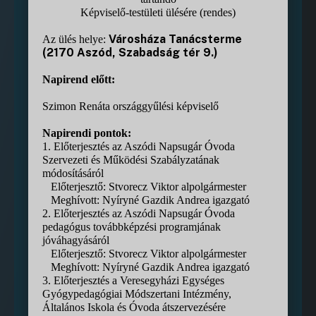
Képviselő-testületi ülésére (rendes)
Városháza Tanácsterme
Az ülés helye:
(2170 Aszód, Szabadság tér 9.)
Napirend előtt:
Szimon Renáta országgyűlési képviselő
Napirendi pontok:
1. Előterjesztés az Aszódi Napsugár Óvoda
Szervezeti és Működési Szabályzatának
módosításáról
Előterjesztő: Stvorecz Viktor alpolgármester
Meghívott: Nyíryné Gazdik Andrea igazgató
2. Előterjesztés az Aszódi Napsugár Óvoda
pedagógus továbbképzési programjának
jóváhagyásáról
Előterjesztő: Stvorecz Viktor alpolgármester
Meghívott: Nyíryné Gazdik Andrea igazgató
3. Előterjesztés a Veresegyházi Egységes
Gyógypedagógiai Módszertani Intézmény,
Általános Iskola és Óvoda átszervezésére