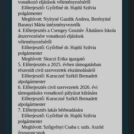
vonatkozó eljárások véleményezéséről
Előterjesztő: Győrfiné dr. Hajdú Szilvia
polgármester
Meghívott: Nyíryné Gazdik Andrea, Berényiné
Baranyi Márta intézményvezetők
4. Előterjesztés a Csengey Gusztáv Általános Iskola
átszervezésére vonatkozó eljárások
véleményezéséről
Előterjesztő: Győrfiné dr. Hajdú Szilvia
polgármester
Meghívott: Skuczi Erika igazgató
5. Előterjesztés a 2025. évben támogatásban
részesült civil szervezetek elszámolásáról
Előterjesztő: Kuruczné Székfi Bernadett
alpolgármester
6. Előterjesztés civil szervezetek 2026. évi
támogatására vonatkozó pályázat kiírására
Előterjesztő: Kuruczné Székfi Bernadett
alpolgármester
7. Előterjesztés lakás bérbeadására
Előterjesztő: Győrfiné dr. Hajdú Szilvia
polgármester
Meghívott: Szőgyényi Csaba r. szds. Aszód
őrsparancsnok