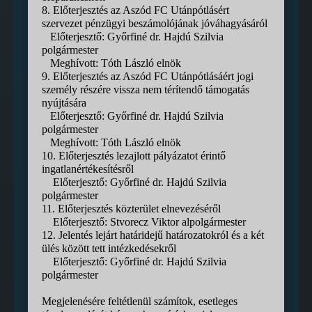
8. Előterjesztés az Aszód FC Utánpótlásért
szervezet pénzügyi beszámolójának jóváhagyásáról
Előterjesztő: Győrfiné dr. Hajdú Szilvia
polgármester
Meghívott: Tóth László elnök
9. Előterjesztés az Aszód FC Utánpótlásáért jogi
személy részére vissza nem térítendő támogatás
nyújtására
Előterjesztő: Győrfiné dr. Hajdú Szilvia
polgármester
Meghívott: Tóth László elnök
10. Előterjesztés lezajlott pályázatot érintő
ingatlanértékesítésről
Előterjesztő: Győrfiné dr. Hajdú Szilvia
polgármester
11. Előterjesztés közterület elnevezéséről
Előterjesztő: Stvorecz Viktor alpolgármester
12. Jelentés lejárt határidejű határozatokról és a két
ülés között tett intézkedésekről
Előterjesztő: Győrfiné dr. Hajdú Szilvia
polgármester
Megjelenésére feltétlenül számítok, esetleges