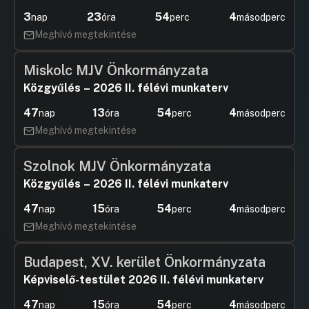
3
23
54
2
nap
óra
perc
másodperc
Meghívó megtekintése
Miskolc MJV Önkormányzata
Közgyűlés – 2026 II. félévi munkaterv
47
13
54
2
nap
óra
perc
másodperc
Meghívó megtekintése
Szolnok MJV Önkormányzata
Közgyűlés – 2026 II. félévi munkaterv
47
15
54
2
nap
óra
perc
másodperc
Meghívó megtekintése
Budapest, XV. kerület Önkormányzata
Képviselő-testület 2026 II. félévi munkaterv
47
15
54
2
nap
óra
perc
másodperc