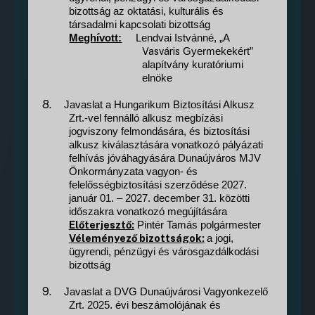
bizottság az oktatási, kulturális és
társadalmi kapcsolati bizottság
Meghívott:
Lendvai Istvánné, „A
Vasváris
Gyermekekért”
alapítvány kuratóriumi
elnöke
8.
Javaslat a Hungarikum Biztosítási Alkusz
Zrt.-vel fennálló alkusz megbízási
jogviszony felmondására, és biztosítási
alkusz kiválasztására vonatkozó pályázati
felhívás jóváhagyására Dunaújváros MJV
Önkormányzata vagyon- és
felelősségbiztosítási szerződése 2027.
január 01. – 2027. december 31. közötti
időszakra vonatkozó megújítására
Előterjesztő:
Pintér Tamás polgármester
Véleményező bizottságok:
a jogi,
ügyrendi, pénzügyi és városgazdálkodási
bizottság
9.
Javaslat a DVG Dunaújvárosi Vagyonkezelő
Zrt. 2025. évi beszámolójának és