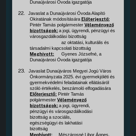
Dunaújvárosi Óvoda igazgatója
22.
Javaslat a Dunaújvárosi Óvoda Alapító
Előterjesztő:
Okiratának módosítására
Véleményező
Pintér Tamás polgármester
bizottságok:
a jogi, ügyrendi, pénzügyi és
városgazdálkodási bizottság
az oktatási, kulturális és
társadalmi kapcsolati bizottság
Meghívott:
Gyenes Józsefné, a
Dunaújvárosi Óvoda igazgatója
23.
Javaslat Dunaújváros Megyei Jogú Város
Önkormányzata 2025. évi gyermekjóléti és
gyermekvédelmi feladatainak ellátásáról
szóló értékelés, beszámoló elfogadására
Előterjesztő:
Pintér Tamás
Véleményező
polgármester
bizottságok:
a jogi, ügyrendi,
pénzügyi és városgazdálkodási
bizottság a szociális,
egészségügyi és lakhatási
bizottság
Meghívott:
Mészárosné Libor Ágnes,