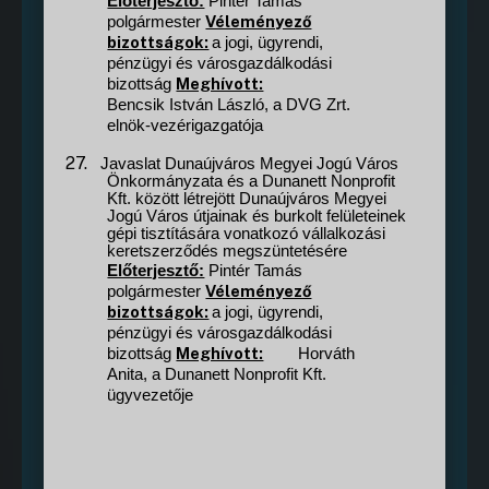
Előterjesztő:
Pintér Tamás
Véleményező
polgármester
bizottságok:
a jogi, ügyrendi,
pénzügyi és városgazdálkodási
Meghívott:
bizottság
Bencsik István László, a DVG Zrt.
elnök-vezérigazgatója
27.
Javaslat Dunaújváros Megyei Jogú Város
Önkormányzata és a Dunanett Nonprofit
Kft. között létrejött Dunaújváros Megyei
Jogú Város útjainak és burkolt felületeinek
gépi tisztítására vonatkozó vállalkozási
keretszerződés megszüntetésére
Előterjesztő:
Pintér Tamás
Véleményező
polgármester
bizottságok:
a jogi, ügyrendi,
pénzügyi és városgazdálkodási
Meghívott:
bizottság
Horváth
Anita, a Dunanett Nonprofit Kft.
ügyvezetője