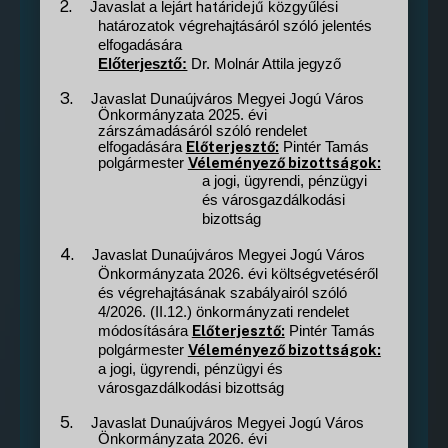
2.
határidejű
Javaslat a lejárt
közgyűlési
határozatok végrehajtásáról szóló jelentés
elfogadására
Előterjesztő:
Dr. Molnár Attila jegyző
3.
Javaslat Dunaújváros Megyei Jogú Város
Önkormányzata 2025. évi
zárszámadásáról szóló rendelet
Előterjesztő:
elfogadására
Pintér Tamás
Véleményező bizottságok:
polgármester
a jogi, ügyrendi, pénzügyi
és városgazdálkodási
bizottság
4.
Javaslat Dunaújváros Megyei Jogú Város
Önkormányzata 2026. évi költségvetéséről
és végrehajtásának szabályairól szóló
4/2026. (II.12.) önkormányzati rendelet
Előterjesztő:
módosítására
Pintér Tamás
Véleményező bizottságok:
polgármester
a jogi, ügyrendi, pénzügyi és
városgazdálkodási bizottság
5.
Javaslat Dunaújváros Megyei Jogú Város
Önkormányzata 2026. évi