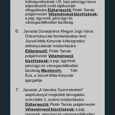
költségvetésének I-III. havi pénzügyi terve
teljesítéséről szóló tájékoztató
Előterjesztő:
elfogadására
Pintér Tamás
Véleményező bizottságok:
polgármester
a jogi, ügyrendi, pénzügyi és
városgazdálkodási bizottság
6.
Javaslat Dunaújváros Megyei Jogú Város
Önkormányzata fenntartásában lévő
József Attila Könyvtár költségvetési
előirányzatának módosítására
Előterjesztő:
Pintér Tamás
Véleményező
polgármester
bizottságok:
a jogi, ügyrendi,
pénzügyi és városgazdálkodási
Meghívott:
bizottság
Tóth
Éva, a József Attila Könyvtár
igazgatója
7.
Vasváris
Javaslat „A
Gyermekekért”
alapítvánnyal megkötött támogatási
szerződés 1. számú módosítására
Előterjesztő:
Pintér Tamás polgármester
Véleményező bizottságok:
a jogi,
ügyrendi, pénzügyi és városgazdálkodási