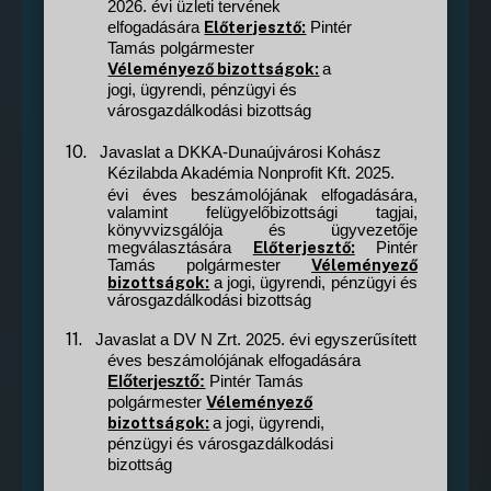
2026. évi üzleti tervének
Előterjesztő:
elfogadására
Pintér
Tamás polgármester
Véleményező bizottságok:
a
jogi, ügyrendi, pénzügyi és
városgazdálkodási bizottság
10.
Javaslat a DKKA-Dunaújvárosi Kohász
Kézilabda Akadémia Nonprofit Kft. 2025.
évi éves beszámolójának elfogadására,
valamint felügyelőbizottsági tagjai,
könyvvizsgálója és ügyvezetője
Előterjesztő:
megválasztására
Pintér
Véleményező
Tamás polgármester
bizottságok:
a jogi, ügyrendi, pénzügyi és
városgazdálkodási bizottság
11.
Javaslat a DV N Zrt. 2025. évi egyszerűsített
éves beszámolójának elfogadására
Előterjesztő:
Pintér Tamás
Véleményező
polgármester
bizottságok:
a jogi, ügyrendi,
pénzügyi és városgazdálkodási
bizottság