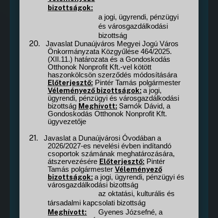
bizottságok:
a jogi, ügyrendi, pénzügyi
és városgazdálkodási
bizottság
20.
Javaslat Dunaújváros Megyei Jogú Város
Önkormányzata Közgyűlése 464/2025.
(XII.11.) határozata és a Gondoskodás
Otthonok Nonprofit Kft.-vel kötött
haszonkölcsön szerződés módosítására
Előterjesztő:
Pintér Tamás polgármester
Véleményező bizottságok:
a jogi,
ügyrendi, pénzügyi és városgazdálkodási
Meghívott:
Samók
bizottság
Dávid, a
Gondoskodás Otthonok Nonprofit Kft.
ügyvezetője
21.
Javaslat a Dunaújvárosi Óvodában a
2026/2027-es nevelési évben indítandó
csoportok számának meghatározására,
Előterjesztő:
átszervezésére
Pintér
Véleményező
Tamás polgármester
bizottságok:
a jogi, ügyrendi, pénzügyi és
városgazdálkodási bizottság
az oktatási, kulturális és
társadalmi kapcsolati bizottság
Meghívott:
Gyenes Józsefné, a