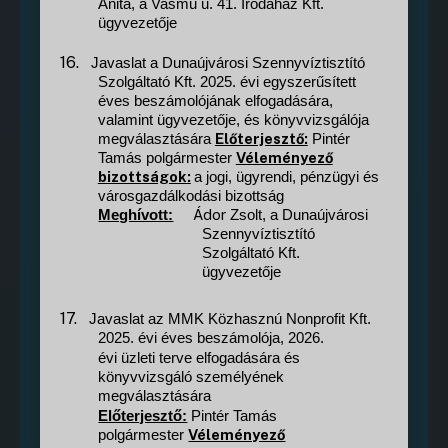
Anita, a Vasmű u. 41. Irodaház Kft.
ügyvezetője
16.
Javaslat a Dunaújvárosi Szennyvíztisztító
Szolgáltató Kft. 2025. évi egyszerűsített
éves beszámolójának elfogadására,
valamint ügyvezetője, és könyvvizsgálója
Előterjesztő:
megválasztására
Pintér
Véleményező
Tamás polgármester
bizottságok:
a jogi, ügyrendi, pénzügyi és
városgazdálkodási bizottság
Ádor
Meghívott:
Zsolt, a Dunaújvárosi
Szennyvíztisztító
Szolgáltató Kft.
ügyvezetője
17.
Javaslat az MMK Közhasznú Nonprofit Kft.
2025. évi éves beszámolója, 2026.
évi üzleti terve elfogadására és
könyvvizsgáló személyének
megválasztására
Előterjesztő:
Pintér Tamás
Véleményező
polgármester