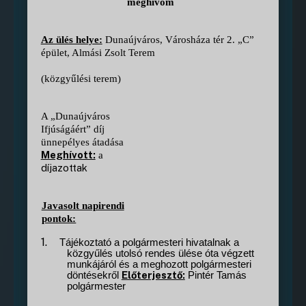
meghívom
Az ülés helye:
Dunaújváros, Városháza tér 2. „C”
épület, Almási Zsolt Terem
(közgyűlési terem)
A „Dunaújváros
Ifjúságáért” díj
ünnepélyes átadása
Meghívott:
a
díjazottak
Javasolt napirendi
pontok:
1.
Tájékoztató a polgármesteri hivatalnak a
közgyűlés utolsó rendes ülése óta végzett
munkájáról és a meghozott polgármesteri
Előterjesztő:
döntésekről
Pintér Tamás
polgármester