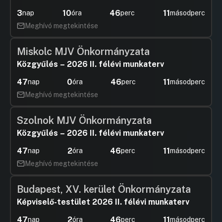
3
10
46
10
nap
óra
perc
másodperc
Meghívó megtekintése
Miskolc MJV Önkormányzata
Közgyűlés – 2026 II. félévi munkaterv
47
0
46
10
nap
óra
perc
másodperc
Meghívó megtekintése
Szolnok MJV Önkormányzata
Közgyűlés – 2026 II. félévi munkaterv
47
2
46
10
nap
óra
perc
másodperc
Meghívó megtekintése
Budapest, XV. kerület Önkormányzata
Képviselő-testület 2026 II. félévi munkaterv
47
2
46
10
nap
óra
perc
másodperc