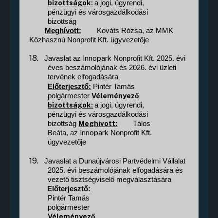
bizottságok:
a jogi, ügyrendi,
pénzügyi és városgazdálkodási
bizottság
Meghívott:
Kováts Rózsa, az MMK
Közhasznú Nonprofit Kft. ügyvezetője
18.
Innopark
Javaslat az
Nonprofit Kft. 2025. évi
éves beszámolójának és 2026. évi üzleti
tervének elfogadására
Előterjesztő:
Pintér Tamás
Véleményező
polgármester
bizottságok:
a jogi, ügyrendi,
pénzügyi és városgazdálkodási
Meghívott:
bizottság
Tálos
Innopark
Beáta, az
Nonprofit Kft.
ügyvezetője
19.
Javaslat a Dunaújvárosi Partvédelmi Vállalat
2025. évi beszámolójának elfogadására és
vezető tisztségviselő megválasztására
Előterjesztő:
Pintér Tamás
polgármester
Véleményező