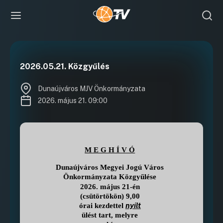
2026.05.21. Közgyűlés
Dunaújváros MJV Önkormányzata
2026. május 21. 09:00
M E G H Í V Ó
Dunaújváros Megyei Jogú Város
Önkormányzata Közgyűlése
2026. május 21-én
(csütörtökön) 9,00
nyílt
órai kezdettel
ülést tart, melyre