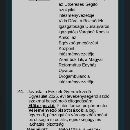
az Útkeresés Segítő
szolgálat
intézményvezetője
Vida Dóra, a Bölcsődék
Igazgatósága Dunaújváros
igazgatója Vargáné Kocsis
Anikó, az
Egészségmegőrzési
Központ
intézményvezetője
Zsámbok Lili, a Magyar
Református Egyház
Újváros
Drogambulancia
intézményvezetője
24.
Javaslat a Fészek Gyermekvédő
Egyesület 2025. évi tevékenységéről szóló
szakmai beszámoló elfogadására
Előterjesztő:
Pintér Tamás polgármester
Véleményező bizottságok:
a jogi,
ügyrendi, pénzügyi és városgazdálkodási
bizottság a szociális, egészségügyi és
lakhatási bizottság
Báló
Ottília
Meghívott:
, a Fészek