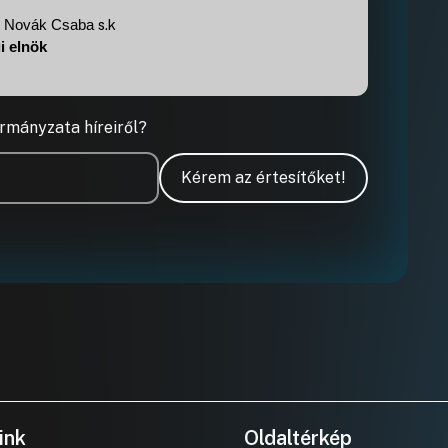
s.k
Novák Csaba
i elnök
rmányzata híreiről?
Kérem az értesítőket!
ink
Oldaltérkép