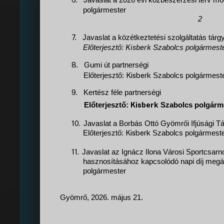
Javaslat a 2026 évi közbeszerzési terv m
polgármester
2
7.
Javaslat a közétkeztetési szolgáltatás tár
Kisberk
Előterjesztő:
Szabolcs polgármest
8.
Gumi út partnerségi
Kisberk
Előterjesztő:
Szabolcs polgármest
9.
Kertész féle partnerségi
Kisberk
Előterjesztő:
Szabolcs polgárm
10.
Javaslat a Borbás Ottó Gyömrői Ifjúsági Tá
Kisberk
Előterjesztő:
Szabolcs polgármest
11.
Javaslat az Ignácz Ilona Városi Sportcsarn
hasznosításához kapcsolódó napi díj megá
polgármester
Gyömrő, 2026. május 21.