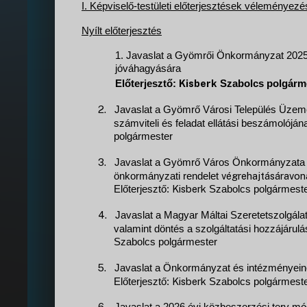
I. Képviselő-testületi előterjesztések véleményezé
Nyílt előterjesztés
1.
Javaslat a Gyömrői Önkormányzat 2025. 
jóváhagyására
Kisberk
Előterjesztő:
Szabolcs polgárm
2.
Javaslat a Gyömrő Városi Település Üzemelt
számviteli és feladat ellátási beszámolóján
polgármester
3.
Javaslat a Gyömrő Város Önkormányzata 202
végrehajtásáravo
önkormányzati rendelet
Kisberk
Előterjesztő:
Szabolcs polgármest
4.
Javaslat a Magyar Máltai Szeretetszolgála
valamint döntés a szolgáltatási hozzájárulá
Szabolcs polgármester
5.
Javaslat a Önkormányzat és intézményein
Kisberk
Előterjesztő:
Szabolcs polgármest
6.