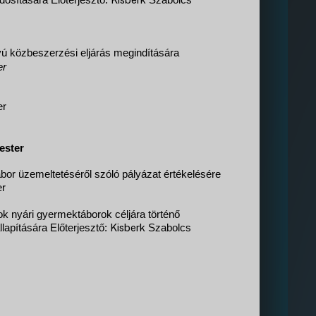
ódosítására
Előterjesztő:
Szabolcs
gyú közbeszerzési eljárás megindítására
er
er
ester
bor üzemeltetéséről szóló pályázat értékelésére
er
ok nyári gyermektáborok céljára történő
Kisberk
llapítására
Előterjesztő:
Szabolcs