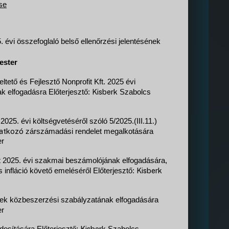
se
évi összefoglaló belső ellenőrzési jelentésének
ester
ető és Fejlesztő Nonprofit Kft. 2025 évi
Kisberk
ak elfogadásra
Előterjesztő:
Szabolcs
5. évi költségvetéséről szóló 5/2025.(III.11.)
natkozó
zárszámadási rendelet megalkotására
er
t 2025. évi szakmai beszámolójának elfogadására,
Kisberk
s infláció követő emeléséről
Előterjesztő:
ek közbeszerzési szabályzatának elfogadására
er
Kisberk