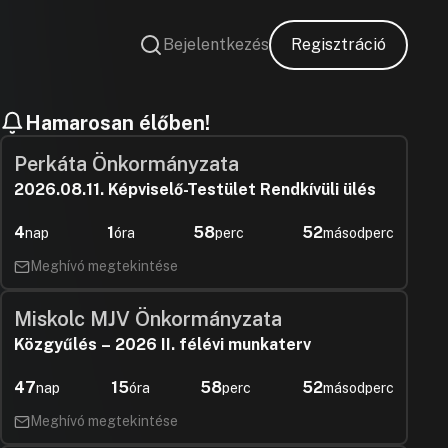
Bejelentkezés
Regisztráció
Hamarosan élőben!
Perkáta Önkormányzata
2026.08.11. Képviselő-Testület Rendkívüli ülés
4
1
58
52
nap
óra
perc
másodperc
Meghívó megtekintése
Miskolc MJV Önkormányzata
Közgyűlés – 2026 II. félévi munkaterv
47
15
58
52
nap
óra
perc
másodperc
Meghívó megtekintése