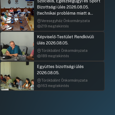
Szociális, Egészségügyi és Sport
Bizottsági ülés 2026.08.05.
(technikai probléma miatt a
jegyzőkönyv elfogadása nem
Veresegyház Önkormányzata
rögzült)
219 megtekintés
Képviselő-Testület Rendkívüli
ülés 2026.08.05.
Törökbálint Önkormányzata
189 megtekintés
Együttes bizottsági ülés
2026.08.05.
Törökbálint Önkormányzata
163 megtekintés