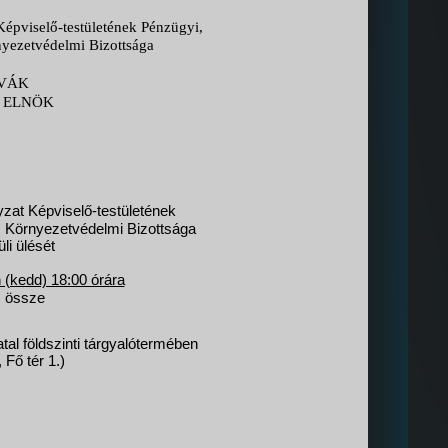
pviselő-testületének Pénzügyi,
nyezetvédelmi Bizottsága
VÁK
A
ELNÖK
t Képviselő-testületének
s Környezetvédelmi Bizottsága
li ülését
 (kedd) 18:00 órára
 össze
al földszinti tárgyalótermében
Fő tér 1.)