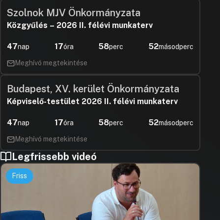
Szolnok MJV Önkormányzata
Közgyűlés – 2026 II. félévi munkaterv
47
17
58
52
nap
óra
perc
másodperc
Meghívó megtekintése
Budapest, XV. kerület Önkormányzata
Képviselő-testület 2026 II. félévi munkaterv
47
17
58
52
nap
óra
perc
másodperc
Meghívó megtekintése
Legfrissebb videó
Friss