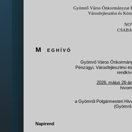
Gyömrő Város Önkormányzat Ké
Városfejlesztési és Kör
NO
CSAB
M
E G H Í V Ó
Gyömrő Város Önkormányza
Pénzügyi, Városfejlesztési é
rendkívü
2026. május 26-án
hívom
a Gyömrői Polgármesteri Hivat
(Gyömrő, 
Napirend