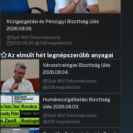
Közigazgatási és Pénzügyi Bizottság ülés
2026.08.06.
Győr MJV Önkormányzata
2026.08.06.
158 megtekintés
Az elmúlt hét legnépszerűbb anyagai
Városstratégiai Bizottság ülés
2026.08.04.
Győr MJV Önkormányzata
258 megtekintés
Humánszolgáltatási Bizottság
ülés 2026.08.03.
Győr MJV Önkormányzata
232 megtekintés