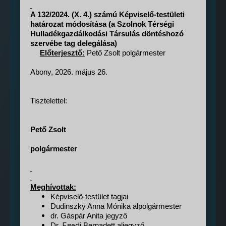
A 132/2024. (X. 4.) számú Képviselő-testületi
határozat módosítása (a Szolnok Térségi
Hulladékgazdálkodási Társulás döntéshozó
szervébe tag delegálása)
Előterjesztő:
Pető Zsolt polgármester
Abony, 2026. május 26.
Tisztelettel:
Pető Zsolt
polgármester
Meghívottak:
Képviselő-testület tagjai
Dudinszky
Anna Mónika alpolgármester
dr. Gáspár Anita jegyző
Egedi
Dr.
Bernadett aljegyző