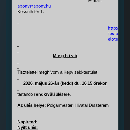
E-mail:
abony@abony.hu
Kossuth tér 1.
.
http://www
testulet/m
eloterjesz
M e g h í v ó
Tisztelettel meghívom a Képviselő-testület
2026. május 26-án (kedd) du. 16.15 órakor
rendkívüli
tartandó
ülésére.
Az ülés helye:
Polgármesteri Hivatal Díszterem
Napirend:
Nyílt ülés: