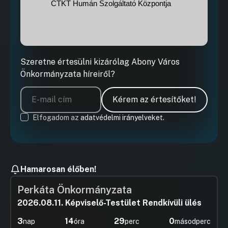
CTKT Humán Szolgáltató Központja
Szeretne értesülni kizárólag Abony Város
Önkormányzata híreiről?
Kérem az értesítőket!
Elfogadom az
adatvédelmi irányelveket.
Hamarosan élőben!
Perkáta Önkormányzata
2026.08.11. Képviselő-Testület Rendkívüli ülés
3
14
29
0
nap
óra
perc
másodperc