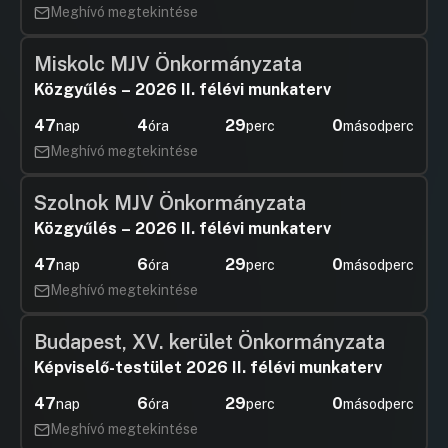
Meghívó megtekintése
Miskolc MJV Önkormányzata
Közgyűlés – 2026 II. félévi munkaterv
47
4
29
0
nap
óra
perc
másodperc
Meghívó megtekintése
Szolnok MJV Önkormányzata
Közgyűlés – 2026 II. félévi munkaterv
47
6
29
0
nap
óra
perc
másodperc
Meghívó megtekintése
Budapest, XV. kerület Önkormányzata
Képviselő-testület 2026 II. félévi munkaterv
47
6
29
0
nap
óra
perc
másodperc
Meghívó megtekintése