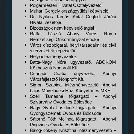
Polgármesteri Hivatal Osztályvezetői
Muhari Gergely országgyűlési képviselő
Dr. Nyikos Tamás Antal Ceglédi Járási
Hivatal vezetője
Bizottságok nem képviselő tagjai
Raffai László Abony Város Roma
Nemzetiségi Önkormányzat elnöke
Város díszpolgárai, helyi társadalmi és civil
szervezetek képviselői
Helyi intézményvezetők
Batta-Nagy Nóra ügyvezető, ABOKOM
Közhasznú Nonprofit Kft.
Csanádi Csaba ügyvezető, Abonyi
Városfejlesztő Nonprofit Kft.
Simon Szabina intézményvezető, Abonyi
Lajos Művelődési Ház, Könyvtár és MKH
Széll Tamásné főigazgató – Abonyi
Szivárvány Óvoda és Bölcsőde
Nagy Gyula Lászlóné főigazgató – Abonyi
Gyöngyszemek Óvoda és Bölcsőde
Sátorné
Tóth Melinda főigazgató – Abonyi
Pingvines Óvoda és Bölcsőde
Balog-Kökény Krisztina intézményvezető –