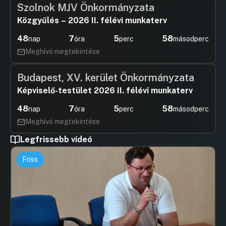
Szolnok MJV Önkormányzata
Közgyűlés – 2026 II. félévi munkaterv
48
7
5
56
nap
óra
perc
másodperc
Meghívó megtekintése
Budapest, XV. kerület Önkormányzata
Képviselő-testület 2026 II. félévi munkaterv
48
7
5
56
nap
óra
perc
másodperc
Meghívó megtekintése
Legfrissebb videó
Friss