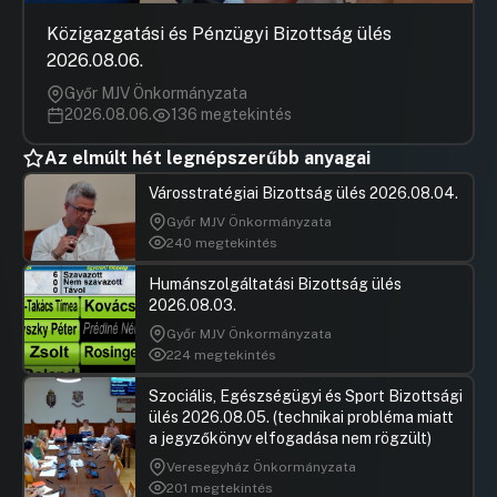
Közigazgatási és Pénzügyi Bizottság ülés
2026.08.06.
Győr MJV Önkormányzata
2026.08.06.
136 megtekintés
Az elmúlt hét legnépszerűbb anyagai
Városstratégiai Bizottság ülés 2026.08.04.
Győr MJV Önkormányzata
240 megtekintés
Humánszolgáltatási Bizottság ülés
2026.08.03.
Győr MJV Önkormányzata
224 megtekintés
Szociális, Egészségügyi és Sport Bizottsági
ülés 2026.08.05. (technikai probléma miatt
a jegyzőkönyv elfogadása nem rögzült)
Veresegyház Önkormányzata
201 megtekintés