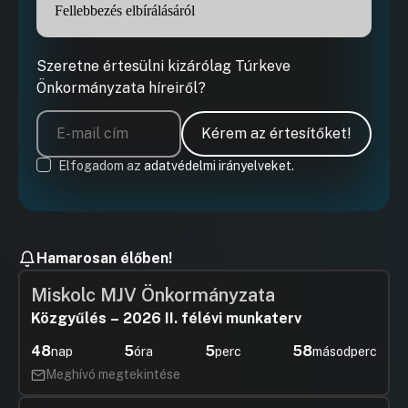
Fellebbezés elbírálásáról
Szeretne értesülni kizárólag Túrkeve
Önkormányzata híreiről?
Kérem az értesítőket!
Elfogadom az
adatvédelmi irányelveket.
Hamarosan élőben!
Miskolc MJV Önkormányzata
Közgyűlés – 2026 II. félévi munkaterv
48
5
5
56
nap
óra
perc
másodperc
Meghívó megtekintése