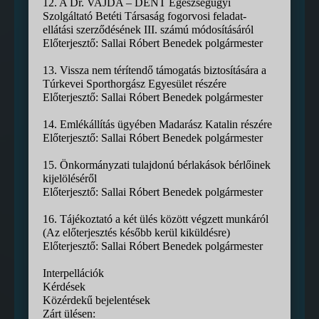
12. A Dr. VAJDA – DENT Egészségügyi
Szolgáltató Betéti Társaság fogorvosi feladat-
ellátási szerződésének III. számú módosításáról
Előterjesztő: Sallai Róbert Benedek polgármester
13. Vissza nem térítendő támogatás biztosítására a
Túrkevei Sporthorgász Egyesület részére
Előterjesztő: Sallai Róbert Benedek polgármester
14. Emlékállítás ügyében Madarász Katalin részére
Előterjesztő: Sallai Róbert Benedek polgármester
15. Önkormányzati tulajdonú bérlakások bérlőinek
kijelöléséről
Előterjesztő: Sallai Róbert Benedek polgármester
16. Tájékoztató a két ülés között végzett munkáról
(Az előterjesztés később kerül kiküldésre)
Előterjesztő: Sallai Róbert Benedek polgármester
Interpellációk
Kérdések
Közérdekű bejelentések
Zárt ülésen: