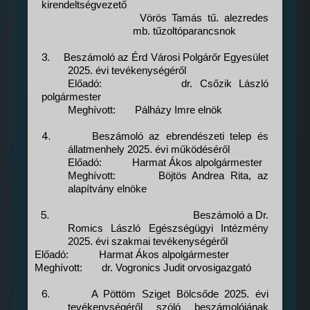
kirendeltségvezető
Vörös Tamás tű. alezredes
mb. tűzoltóparancsnok
3.
Beszámoló a
z Érd Városi Polgárőr Egyesület
2025. évi tevékenységéről
Előadó:
dr. Csőzik László
polgármester
Meghívott:
Pálházy Imre elnök
4.
Beszámoló az ebrendészeti telep és
állatmenhely 2025. évi működéséről
Előadó:
Harmat Ákos alpolgármester
Meghívott:
Böjtös Andrea Rita, az
alapítvány elnöke
5.
Beszámoló a Dr.
Romics László Egészségügyi Intézmény
2025. évi szakmai tevékenységéről
Előadó:
Harmat Ákos alpolgármester
Meghívott:
dr. Vogronics Judit orvosigazgató
6.
A Pöttöm Sziget Bölcsőde 2025. évi
tevékenységéről szóló beszámolójának