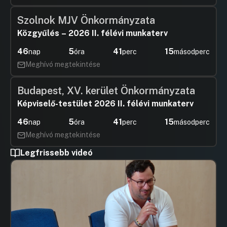
Szolnok MJV Önkormányzata
Közgyűlés – 2026 II. félévi munkaterv
46
5
41
15
nap
óra
perc
másodperc
Meghívó megtekintése
Budapest, XV. kerület Önkormányzata
Képviselő-testület 2026 II. félévi munkaterv
46
5
41
15
nap
óra
perc
másodperc
Meghívó megtekintése
Legfrissebb videó