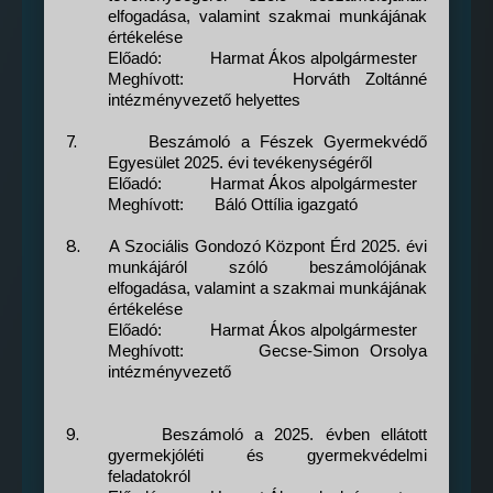
elfogadása, valamint szakmai munkájának
értékelése
Előadó:
Harmat Ákos alpolgármester
Meghívott:
Horváth Zoltánné
intézmény
vezető helyettes
7.
Beszámoló a Fészek Gyermekvédő
Egyesület 2025. évi tevékenységéről
Előadó:
Harmat Ákos alpolgármester
Meghívott:
Báló Ottília igazgató
8.
A Szociális Gondozó Központ Érd 2025. évi
munkájáról szóló beszámolójának
elfogadása, valamint a szakmai munkájának
értékelése
Előadó:
Harmat Ákos alpolgármester
Meghívott:
Gecse-Simon Orsolya
intézményvezető
9.
Beszámoló a 2025. évben ellátott
gyermekjóléti és gyermekvédelmi
feladatokról