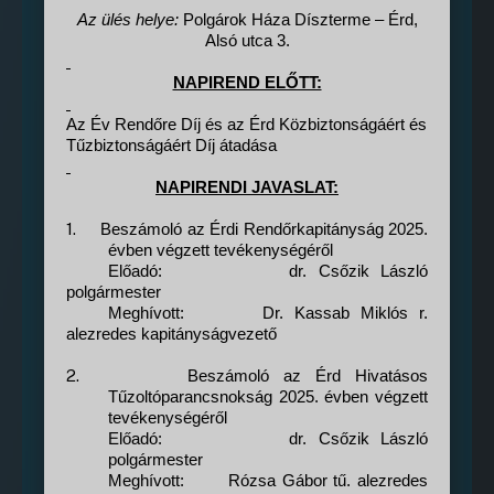
Az ülés helye:
Polgárok Háza Díszterme – Érd,
Alsó utca 3.
NAPIREND ELŐTT:
Az Év Rendőre Díj és az Érd Közbiztonságáért és
Tűzbiztonságáért Díj átadása
NAPIRENDI JAVASLAT:
1.
Beszámoló az Érdi Rendőrkapitányság 2025.
évben végzett tevékenységéről
Előadó:
dr. Csőzik László
polgármester
Meghívott:
Dr. Kassab Miklós r.
alezredes kapitányságvezető
2.
Beszámoló a
z Érd Hivatásos
Tűzoltóparancsnokság 2025. évben végzett
tevékenységéről
Előadó:
dr. Csőzik László
polgármester
Meghívott:
Rózsa Gábor tű. alezredes