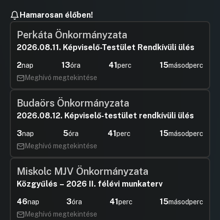
Hamarosan élőben!
Perkáta Önkormányzata
2026.08.11. Képviselő-Testület Rendkívüli ülés
2
13
41
15
nap
óra
perc
másodperc
Meghívó megtekintése
Budaörs Önkormányzata
2026.08.12. Képviselő-testület rendkívüli ülés
3
5
41
15
nap
óra
perc
másodperc
Meghívó megtekintése
Miskolc MJV Önkormányzata
Közgyűlés – 2026 II. félévi munkaterv
46
3
41
15
nap
óra
perc
másodperc
Meghívó megtekintése