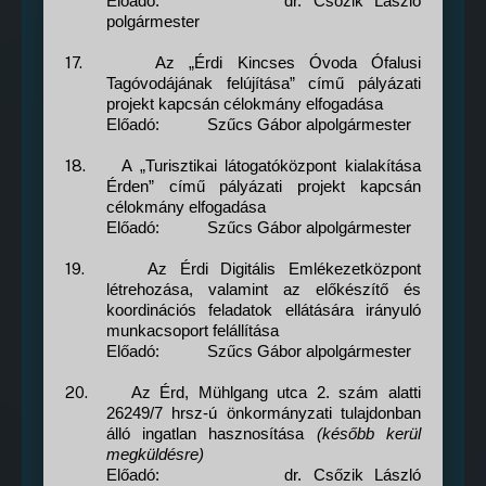
Előadó:
dr. Csőzik László
polgármester
17.
Az „Érdi Kincses Óvoda Ófalusi
Tagóvodájának felújítása” című pályázati
projekt kapcsán célokmány elfogadása
Előadó:
Szűcs Gábor alpolgármester
18.
A „Turisztikai látogatóközpont kialakítása
Érden” című pályázati projekt kapcsán
célokmány elfogadása
Előadó:
Szűcs Gábor alpolgármester
19.
Az Érdi Digitális Emlékezetközpont
létrehozása, valamint az előkészítő és
koordinációs feladatok ellátására irányuló
munkacsoport felállítása
Előadó:
Szűcs Gábor alpolgármester
20.
Az Érd, Mühlgang utca 2. szám alatti
26249/7 hrsz-ú önkormányzati tulajdonban
álló ingatlan hasznosítása
(később kerül
megküldésre)
Előadó:
dr. Csőzik László