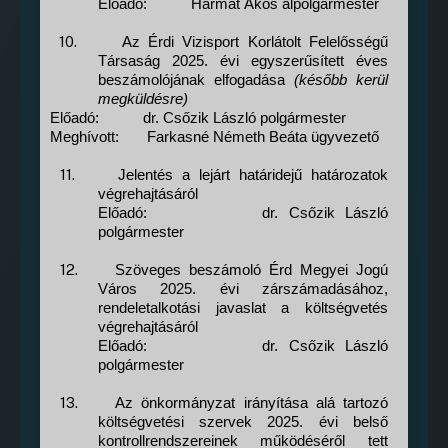
Előadó:
Harmat Ákos alpolgármester
10.
Az Érdi Vizisport Korlátolt Felelősségű
Társaság 2025. évi egyszerűsített éves
beszámolójának elfogadása
(később kerül
megküldésre)
Előadó:
dr. Csőzik László polgármester
Meghívott:
Farkasné Németh Beáta ügyvezető
11.
Jelentés a lejárt határidejű határozatok
végrehajtásáról
Előadó:
dr. Csőzik László
polgármester
12.
Szöveges beszámoló Érd Megyei Jogú
Város 2025. évi zárszámadásához,
rendeletalkotási javaslat a költségvetés
végrehajtásáról
Előadó:
dr. Csőzik László
polgármester
13.
Az önkormányzat irányítása alá tartozó
költségvetési szervek 2025. évi belső
kontrollrendszereinek működéséről tett