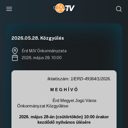
2026.05.28. Közgyűlés
Érd MJV Önkormányzata
2026. május 28. 10:00
Iktatószám: 1/ERD-49364
/
1/2026.
M E G H Í V Ó
Érd Megyei Jogú Város
Önkormányzat Közgyűlése
2026. május 28-án (csütörtökön) 10:00 órakor
kezdődő nyilvános ülésére