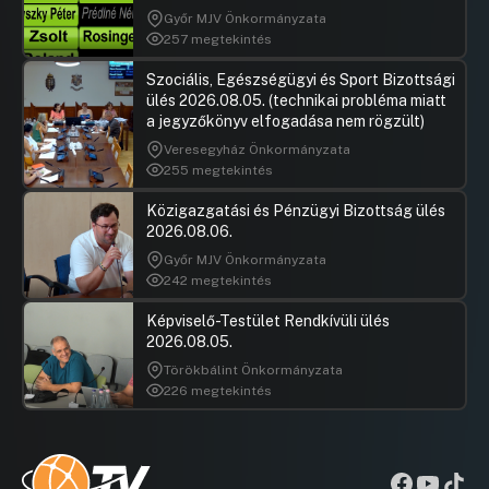
Győr MJV Önkormányzata
257 megtekintés
Szociális, Egészségügyi és Sport Bizottsági
ülés 2026.08.05. (technikai probléma miatt
a jegyzőkönyv elfogadása nem rögzült)
Veresegyház Önkormányzata
255 megtekintés
Közigazgatási és Pénzügyi Bizottság ülés
2026.08.06.
Győr MJV Önkormányzata
242 megtekintés
Képviselő-Testület Rendkívüli ülés
2026.08.05.
Törökbálint Önkormányzata
226 megtekintés