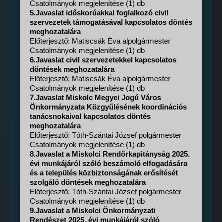
Csatolmányok megjelenítése (1) db
5.Javaslat időskorúakkal foglalkozó civil
szervezetek támogatásával kapcsolatos döntés
meghozatalára
Előterjesztő: Matiscsák Éva alpolgármester
Csatolmányok megjelenítése (1) db
6.Javaslat civil szervezetekkel kapcsolatos
döntések meghozatalára
Előterjesztő: Matiscsák Éva alpolgármester
Csatolmányok megjelenítése (1) db
7.Javaslat Miskolc Megyei Jogú Város
Önkormányzata Közgyűlésének koordinációs
tanácsnokaival kapcsolatos döntés
meghozatalára
Előterjesztő: Tóth-Szántai József polgármester
Csatolmányok megjelenítése (1) db
8.Javaslat a Miskolci Rendőrkapitányság 2025.
évi munkájáról szóló beszámoló elfogadására
és a település közbiztonságának erősítését
szolgáló döntések meghozatalára
Előterjesztő: Tóth-Szántai József polgármester
Csatolmányok megjelenítése (1) db
9.Javaslat a Miskolci Önkormányzati
Rendészet 2025. évi munkájáról szóló