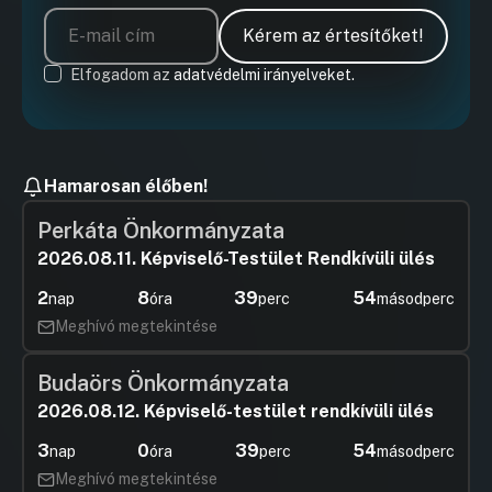
Kérem az értesítőket!
Elfogadom az
adatvédelmi irányelveket.
Hamarosan élőben!
Perkáta Önkormányzata
2026.08.11. Képviselő-Testület Rendkívüli ülés
2
8
39
53
nap
óra
perc
másodperc
Meghívó megtekintése
Budaörs Önkormányzata
2026.08.12. Képviselő-testület rendkívüli ülés
3
0
39
53
nap
óra
perc
másodperc
Meghívó megtekintése