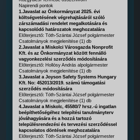
Napirendi pontok
1.Javaslat az Önkormányzat 2025. évi
költségvetésének végrehajtásáról szóló
zárszámadási rendelet megalkotására és
kapcsolódó határozatok meghozatalára
Előterjesztő: Tóth-Szántai József polgármester
Csatolmányok megjelenítése (1) db
2.Javaslat a Miskolci Városgazda Nonprofit
Kft. és az Önkormányzat között fennálló
vagyonkezelési szerződés módosítására
Előterjesztő: Hollósy András alpolgármester
Csatolmányok megjelenítése (1) db
3.Javaslat a Joyson Safety Systems Hungary
Kft. No: 452013/2019. számú támogatási
szerződés módosítására
Előterjesztő: Tóth-Szántai József polgármester
Csatolmányok megjelenítése (1) db
4.Javaslat a Miskolc, 45580/7 hrsz.-ú ingatlan
beépíthetőségéhez telepítési tanulmányterv
jóváhagyására és a hozzá tartozó
településrendezési és tervezési szerződéssel
kapcsolatos döntések meghozatalára
Előterjesztő: Tóth-Szántai József polgármester