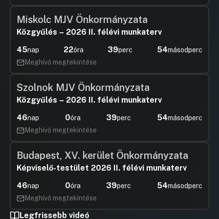
Miskolc MJV Önkormányzata
Közgyűlés – 2026 II. félévi munkaterv
45
22
39
54
nap
óra
perc
másodperc
Meghívó megtekintése
Szolnok MJV Önkormányzata
Közgyűlés – 2026 II. félévi munkaterv
46
0
39
54
nap
óra
perc
másodperc
Meghívó megtekintése
Budapest, XV. kerület Önkormányzata
Képviselő-testület 2026 II. félévi munkaterv
46
0
39
54
nap
óra
perc
másodperc
Meghívó megtekintése
Legfrissebb videó