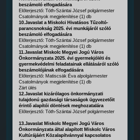
beszámoló elfogadására
Előterjesztő: Tóth-Szántai József polgármester
Csatolmányok megjelenítése (1) db
10.Javaslat a Miskolci Hivatásos Tűzoltó-
parancsnokság 2025. évi munkájáról szóló
beszámoló elfogadására
Előterjesztő: Tóth-Szántai József polgármester
Csatolmányok megjelenítése (1) db
11.Javaslat Miskolc Megyei Jogú Város
Önkormányzata 2025. évi gyermekjóléti és
gyermekvédelmi feladatainak ellátásáról szóló
beszámolójának elfogadására
Előterjesztő: Matiscsák Éva alpolgármester
Csatolmányok megjelenítése (1) db
Zárt ülés
12.Javaslat kizárólagos önkormányzati
tulajdonú gazdasági társaságok ügyvezetőit
érintő alapítói döntések meghozatalára
Előterjesztő: Tóth-Szántai József polgármester
13.Javaslat Miskolc Megyei Jogú Város
Önkormányzata által alapított Miskolc Város
Kultúrájáért Közalapítvánnyal kapcsolatos