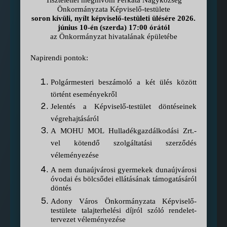
Önkormányzata Képviselő-testülete
soron kívüli, nyílt képviselő-testületi ülésére 2026.
június 10-én (szerda) 17:00 órától
az Önkormányzat hivatalának épületébe
Napirendi pontok:
Polgármesteri beszámoló a két ülés között
történt eseményekről
Jelentés a Képviselő-testület döntéseinek
végrehajtásáról
A MOHU MOL Hulladékgazdálkodási Zrt.-
vel kötendő szolgáltatási szerződés
véleményezése
A nem dunaújvárosi gyermekek dunaújvárosi
óvodai és bölcsődei ellátásának támogatásáról
döntés
Adony Város Önkormányzata Képviselő-
testülete talajterhelési díjról szóló rendelet-
tervezet véleményezése