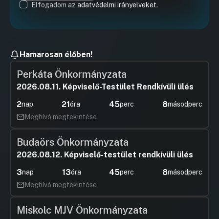
Elfogadom az
adatvédelmi irányelveket.
Hamarosan élőben!
Perkáta Önkormányzata
2026.08.11. Képviselő-Testület Rendkívüli ülés
2
21
45
7
nap
óra
perc
másodperc
Meghívó megtekintése
Budaörs Önkormányzata
2026.08.12. Képviselő-testület rendkívüli ülés
3
13
45
7
nap
óra
perc
másodperc
Meghívó megtekintése
Miskolc MJV Önkormányzata