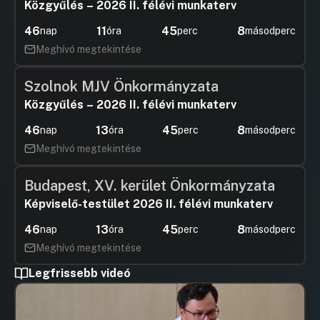
Közgyűlés – 2026 II. félévi munkaterv
46
11
45
7
nap
óra
perc
másodperc
Meghívó megtekintése
Szolnok MJV Önkormányzata
Közgyűlés – 2026 II. félévi munkaterv
46
13
45
7
nap
óra
perc
másodperc
Meghívó megtekintése
Budapest, XV. kerület Önkormányzata
Képviselő-testület 2026 II. félévi munkaterv
46
13
45
7
nap
óra
perc
másodperc
Meghívó megtekintése
Legfrissebb videó