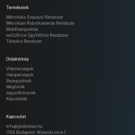
Termékeink
MikroVoks Szavazó Rendszer
MikroKam Robotkamerás Rendszer
Mobilhangosítás
seQUEnce Ügyfélhívó Rendszer
Tolmács Rendszer
Oldaltérkép
Videóanyagok
Hanganyagok
Bejegyzések
Meghívók
Jegyzőkönyvek
Képviselők
Kapcsolat
info@globomax.hu
1155 Budapest, Wysocki utca 1.