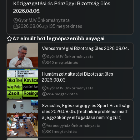
Közigazgatási és Pénzügyi Bizottság ülés
2026.08.06.
Győr MJV Önkormányzata
2026.08.06.
135 megtekintés
Az elmúlt hét legnépszerűbb anyagai
Városstratégiai Bizottság ülés 2026.08.04.
Győr MJV Önkormányzata
240 megtekintés
Humánszolgáltatási Bizottság ülés
2026.08.03.
Győr MJV Önkormányzata
224 megtekintés
Szociális, Egészségügyi és Sport Bizottsági
ülés 2026.08.05. (technikai probléma miatt
a jegyzőkönyv elfogadása nem rögzült)
Veresegyház Önkormányzata
201 megtekintés