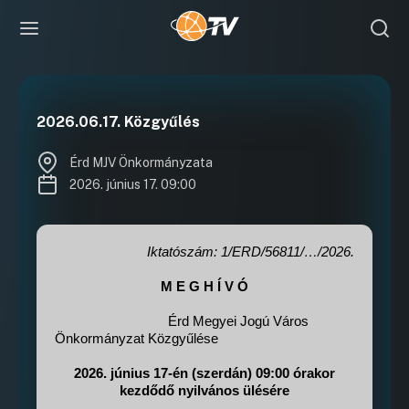
2026.06.17. Közgyűlés
Érd MJV Önkormányzata
2026. június 17. 09:00
Iktatószám:
1/ERD/56811/…/2026.
M E G H Í V Ó
Érd Megyei Jogú Város
Önkormányzat Közgyűlése
2026. június 17-én (szerdán) 09:00 órakor
kezdődő nyilvános ülésére