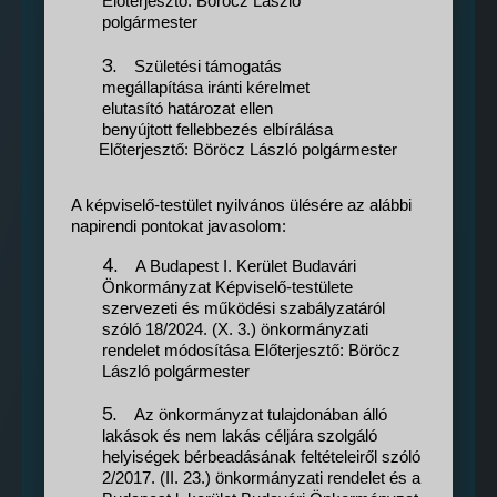
Előterjesztő: Böröcz László
polgármester
3.
Születési támogatás
megállapítása iránti kérelmet
elutasító határozat ellen
benyújtott fellebbezés elbírálása
Előterjesztő: Böröcz László polgármester
A képviselő-testület nyilvános ülésére az alábbi
napirendi pontokat javasolom:
4.
A Budapest I. Kerület Budavári
Önkormányzat Képviselő-testülete
szervezeti és működési szabályzatáról
szóló 18/2024. (X. 3.) önkormányzati
rendelet módosítása Előterjesztő: Böröcz
László polgármester
5.
Az önkormányzat tulajdonában álló
lakások és nem lakás céljára szolgáló
helyiségek bérbeadásának feltételeiről szóló
2/2017. (II. 23.) önkormányzati rendelet és a