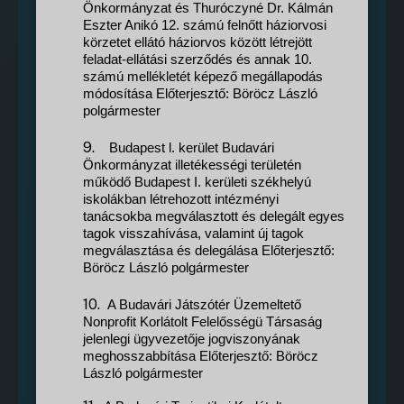
Önkormányzat és Thuróczyné Dr. Kálmán
Eszter Anikó 12. számú felnőtt háziorvosi
körzetet ellátó háziorvos között létrejött
feladat-ellátási szerződés és annak 10.
számú mellékletét képező megállapodás
módosítása Előterjesztő: Böröcz László
polgármester
9.
Budapest l. kerület Budavári
Önkormányzat illetékességi területén
működő Budapest I. kerületi székhelyú
iskolákban létrehozott intézményi
tanácsokba megválasztott és delegált egyes
tagok visszahívása, valamint új tagok
megválasztása és delegálása Előterjesztő:
Böröcz László polgármester
10.
A Budavári Játszótér Üzemeltető
Nonprofit Korlátolt Felelősségü Társaság
jelenlegi ügyvezetője jogviszonyának
meghosszabbítása Előterjesztő: Böröcz
László polgármester