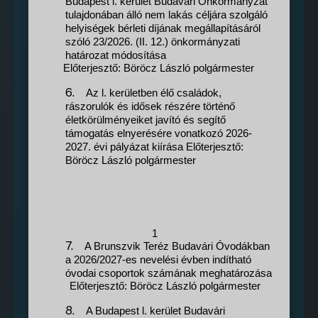
Budapest l. kerület Budavári Önkormányzat
tulajdonában álló nem lakás céljára szolgáló
helyiségek bérleti díjának megállapításáról
szóló 23/2026. (II. 12.) önkormányzati
határozat módosítása
Előterjesztő: Böröcz László polgármester
6.
Az l. kerületben élő családok,
rászorulók és idősek részére történő
életkörülményeiket javító és segítő
támogatás elnyerésére vonatkozó 2026-
2027. évi pályázat kiírása Előterjesztő:
Böröcz László polgármester
1
7.
A Brunszvik Teréz Budavári Óvodákban
a 2026/2027-es nevelési évben indítható
óvodai csoportok számának meghatározása
Előterjesztő: Böröcz László polgármester
8.
A Budapest l. kerület Budavári