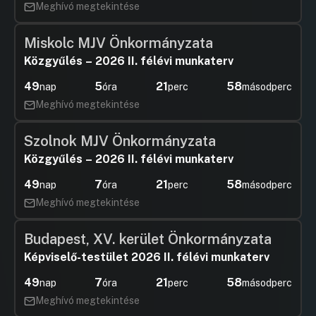
Meghívó megtekintése
Miskolc MJV Önkormányzata
Közgyűlés – 2026 II. félévi munkaterv
49
5
21
57
nap
óra
perc
másodperc
Meghívó megtekintése
Szolnok MJV Önkormányzata
Közgyűlés – 2026 II. félévi munkaterv
49
7
21
57
nap
óra
perc
másodperc
Meghívó megtekintése
Budapest, XV. kerület Önkormányzata
Képviselő-testület 2026 II. félévi munkaterv
49
7
21
57
nap
óra
perc
másodperc
Meghívó megtekintése