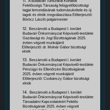
11.
A Budavári Turisztikai Korlátolt
Felelősségü Társaság felügyelőbizottsági
tagjai lemondásának tudomásulvétele és új
tagok és elnök megválasztása Előterjesztő:
Böröcz László polgármester
12.
Beszámoló a Budapest I. kerület
Budavári Önkormányzat Képviselő-testülete
Gazdasági és Jogi Bizottságának 2025.
évben végzett munkájáról
Előterjesztő: dr. Molnár Gábor bizottsági
elnök
13.
Beszámoló a Budapest l. kerület
Budavári Önkormányzat Képviselő-testülete
Pénzügyi és Ellenőrzési Bizottságának
2025. évben végzett munkájáról
Előterjesztő: Csobánczy Gábor bizottsági
elnök
14.
Beszámoló a Budapest I. kerület
Budavári Önkormányzat Képviselő-testülete
Társadalmi Kapcsolatokért Felelős
Bizottságának 2025. évben végzett