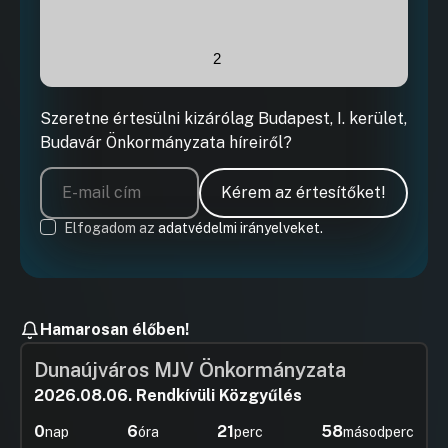
2
Szeretne értesülni kizárólag Budapest, I. kerület,
Budavár Önkormányzata híreiről?
Kérem az értesítőket!
Elfogadom az
adatvédelmi irányelveket.
Hamarosan élőben!
Dunaújváros MJV Önkormányzata
2026.08.06. Rendkívüli Közgyűlés
0
6
21
57
nap
óra
perc
másodperc