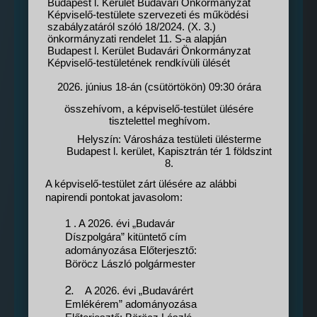
Budapest l. Kerület Budavári Önkormányzat
Képviselő-testülete szervezeti és működési
szabályzatáról szóló 18/2024. (X. 3.)
önkormányzati rendelet 11. S-a alapján
Budapest l. Kerület Budavári Önkormányzat
Képviselő-testületének rendkívüli ülését
2026. június 18-án (csütörtökön) 09:30 órára
összehívom, a képviselő-testület ülésére
tisztelettel meghívom.
Helyszín: Városháza testületi ülésterme
Budapest l. kerület, Kapisztrán tér 1 földszint
8.
A képviselő-testület zárt ülésére az alábbi
napirendi pontokat javasolom:
1 . A 2026. évi „Budavár
Díszpolgára” kitüntető cím
adományozása Előterjesztő:
Böröcz László polgármester
2.
A 2026. évi „Budavárért
Emlékérem” adományozása