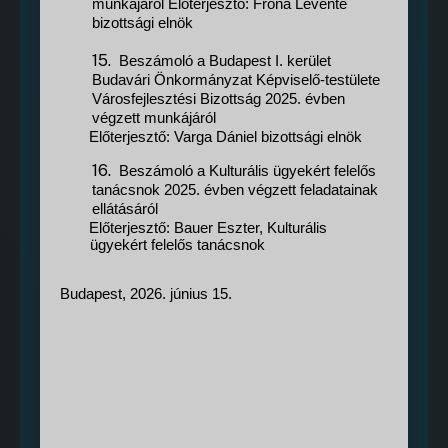
munkájáról Előterjesztő: Fróna Levente
bizottsági elnök
15.
Beszámoló a Budapest I. kerület
Budavári Önkormányzat Képviselő-testülete
Városfejlesztési Bizottság 2025. évben
végzett munkájáról
Előterjesztő: Varga Dániel bizottsági elnök
16.
Beszámoló a Kulturális ügyekért felelős
tanácsnok 2025. évben végzett feladatainak
ellátásáról
Előterjesztő: Bauer Eszter, Kulturális
ügyekért felelős tanácsnok
Budapest, 2026. június 15.
S
L
p