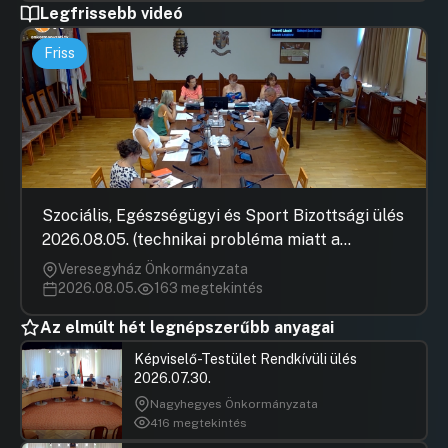
Legfrissebb videó
Friss
Szociális, Egészségügyi és Sport Bizottsági ülés
2026.08.05. (technikai probléma miatt a
jegyzőkönyv elfogadása nem rögzült)
Veresegyház Önkormányzata
2026.08.05.
163 megtekintés
Az elmúlt hét legnépszerűbb anyagai
Képviselő-Testület Rendkívüli ülés
2026.07.30.
Nagyhegyes Önkormányzata
416 megtekintés