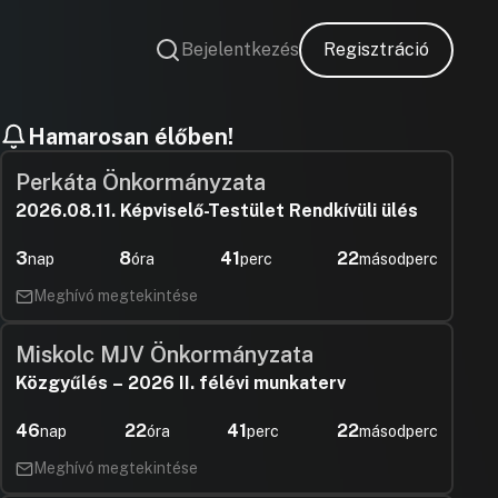
Bejelentkezés
Regisztráció
Hamarosan élőben!
Perkáta Önkormányzata
2026.08.11. Képviselő-Testület Rendkívüli ülés
3
8
41
21
nap
óra
perc
másodperc
Meghívó megtekintése
Miskolc MJV Önkormányzata
Közgyűlés – 2026 II. félévi munkaterv
46
22
41
21
nap
óra
perc
másodperc
Meghívó megtekintése