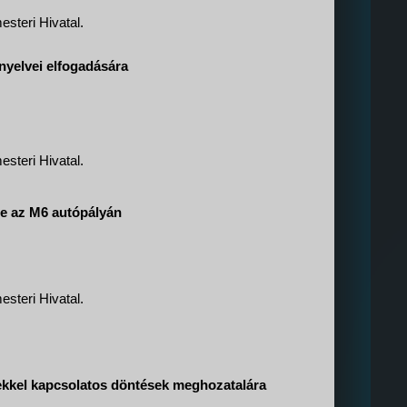
steri Hivatal.
nyelvei elfogadására
steri Hivatal.
ére az M6 autópályán
steri Hivatal.
mekkel kapcsolatos döntések meghozatalára