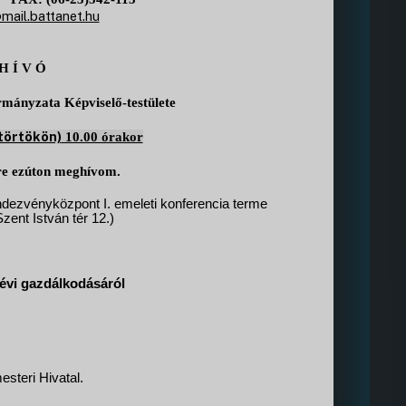
mail.battanet.hu
H Í V Ó
ányzata Képviselő-testülete
törtökön)
10.00 órakor
yre ezúton meghívom.
dezvényközpont I. emeleti konferencia terme
ent István tér 12.)
évi gazdálkodásáról
steri Hivatal.