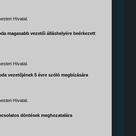
steri Hivatal.
da magasabb vezetői álláshelyére beérkezett
steri Hivatal.
oda vezetőjének 5 évre szóló megbízására
steri Hivatal.
apcsolatos döntések meghozatalára