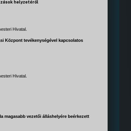
ázások helyzetéről
steri Hivatal.
ási Központ tevékenységével kapcsolatos
steri Hivatal.
a magasabb vezetői álláshelyére beérkezett