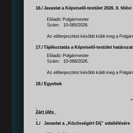
16./
Javaslat a Képviselő-testület 2026. II. fél
Előadó: Polgármester
Szám:
10-085/2026.
Az előterjesztést később küldi meg a Polgárm
17./
Tájékoztatás a Képviselő-testület határoza
Előadó: Polgármester
Szám:
10-088/2026.
Az előterjesztést később küldi meg a Polgárm
18./
Egyebek
*
Zárt ülés_
1./
Javaslat a „Közösségért Díj” odaítélésére