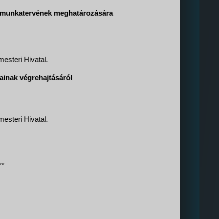
évi munkatervének meghatározására
esteri Hivatal.
tainak végrehajtásáról
esteri Hivatal.
**