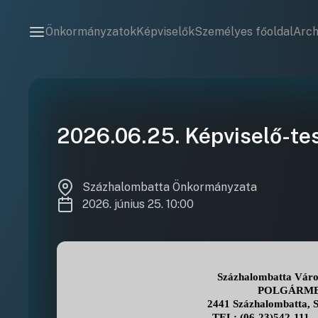
Önkormányzatok
Képviselők
Személyes főoldal
Arc
2026.06.25. Képviselő-tes
Százhalombatta Önkormányzata
2026. június 25. 10:00
Százhalombatta Vár
POLGÁRME
2441 Százhalombatta, Sz
TEL: (06-23)542-111