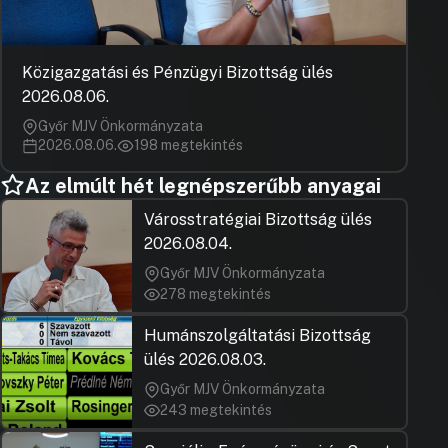
Közigazgatási és Pénzügyi Bizottság ülés
2026.08.06.
Győr MJV Önkormányzata
2026.08.06.
198 megtekintés
Az elmúlt hét legnépszerűbb anyagai
Városstratégiai Bizottság ülés
2026.08.04.
Győr MJV Önkormányzata
278 megtekintés
Humánszolgáltatási Bizottság
ülés 2026.08.03.
Győr MJV Önkormányzata
243 megtekintés