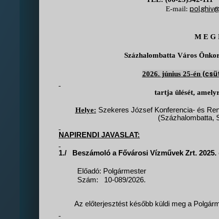
polghiv@
E-mail:
M E G 
Százhalombatta Város Önkorm
(csü
2026. június 25-én
tartja ülését, amel
Helye
:
Szekeres József Konferencia- és Ren
(Százhalombatta, Sz
NAPIRENDI JAVASLAT:
1./
Beszámoló a Fővárosi Vízművek Zrt. 2025. 
Előadó: Polgármester
Szám:
10-089/2026.
Az előterjesztést később küldi meg a Polgárme