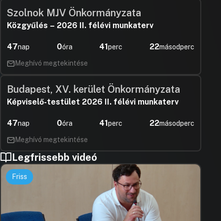
Szolnok MJV Önkormányzata
Közgyűlés – 2026 II. félévi munkaterv
47
0
41
21
nap
óra
perc
másodperc
Meghívó megtekintése
Budapest, XV. kerület Önkormányzata
Képviselő-testület 2026 II. félévi munkaterv
47
0
41
21
nap
óra
perc
másodperc
Meghívó megtekintése
Legfrissebb videó
Friss