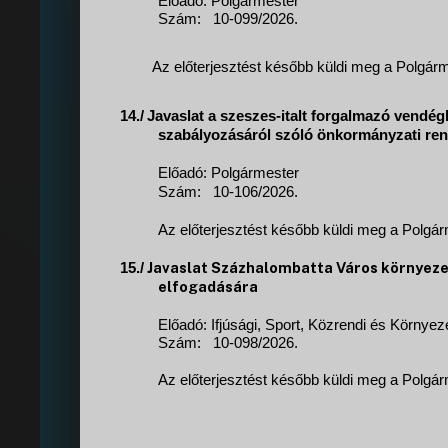
Előadó: Polgármester
Szám:
10-099/2026.
Az előterjesztést később küldi meg a Polgárme
14./
Javaslat a szeszes-italt forgalmazó vendégl
szabályozásáról szóló önkormányzati ren
Előadó:
Polgármester
Szám:
10-106/2026.
Az előterjesztést később küldi meg a Polgárm
Javaslat Százhalombatta Város környeze
15./
elfogadására
Előadó:
Ifjúsági, Sport, Közrendi és Környe
Szám:
10-098/2026.
Az előterjesztést később küldi meg a Polgárm