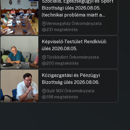
Szociális, Egészségügyi és Sport
Bizottsági ülés 2026.08.05.
(technikai probléma miatt a
jegyzőkönyv elfogadása nem
Veresegyház Önkormányzata
rögzült)
231 megtekintés
Képviselő-Testület Rendkívüli
ülés 2026.08.05.
Törökbálint Önkormányzata
200 megtekintés
Közigazgatási és Pénzügyi
Bizottság ülés 2026.08.06.
Győr MJV Önkormányzata
198 megtekintés