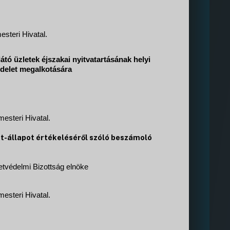
steri Hivatal.
átó üzletek éjszakai nyitvatartásának helyi
delet megalkotására
esteri Hivatal.
t-állapot értékeléséről szóló beszámoló
zetvédelmi Bizottság elnöke
esteri Hivatal.