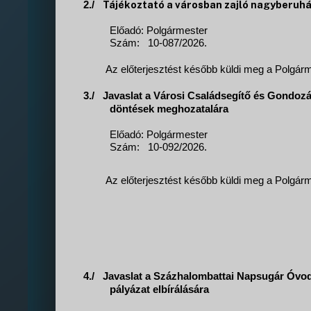
Tájékoztató a városban zajló nagyberuh
2./
Előadó: Polgármester
Szám:
10-087/2026.
Az előterjesztést később küldi meg a Polgárme
3./
Javaslat a Városi Családsegítő és Gondoz
döntések meghozatalára
Előadó: Polgármester
Szám:
10-092/2026.
Az előterjesztést később küldi meg a Polgárme
4./
Javaslat a Százhalombattai Napsugár Óvod
pályázat elbírálására