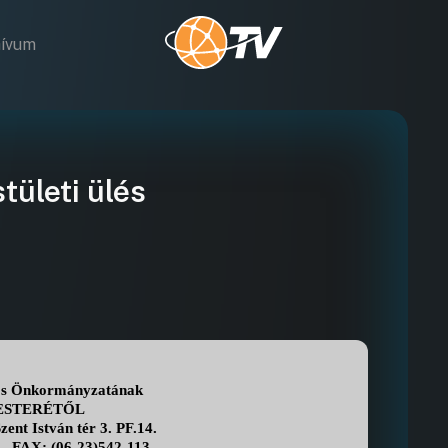
hívum
tületi ülés
os Önkormányzatának
STERÉTŐL
ent István tér 3. PF.14.
FAX: (06-23)542-113