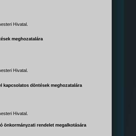
steri Hivatal.
ntések meghozatalára
steri Hivatal.
ttel kapcsolatos döntések meghozatalára
steri Hivatal.
ló önkormányzati rendelet megalkotására