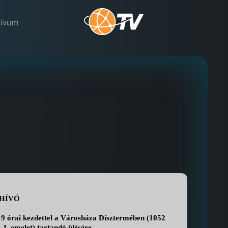
hívum
HÍVÓ
 9 órai kezdettel a Városháza Dísztermében (1052
 I. emelet) tartandó ülésére