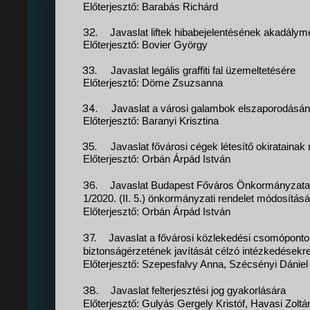
Előterjesztő: Barabás Richárd
32.
Javaslat liftek hibabejelentésének akadálym
Előterjesztő: Bovier György
33.
Javaslat legális graffiti fal üzemeltetésére
Előterjesztő: Döme Zsuzsanna
34.
Javaslat a városi galambok elszaporodás
Előterjesztő: Baranyi Krisztina
35.
Javaslat fővárosi cégek létesítő okirataina
Előterjesztő: Orbán Árpád István
36.
Javaslat Budapest Főváros Önkormányzata 
1/2020. (II. 5.) önkormányzati rendelet módosításá
Előterjesztő: Orbán Árpád István
37.
Javaslat a fővárosi közlekedési csomópont
biztonságérzetének javítását célzó intézkedésekr
Előterjesztő: Szepesfalvy Anna, Szécsényi Dániel
38.
Javaslat felterjesztési jog gyakorlására
Előterjesztő: Gulyás Gergely Kristóf, Havasi Zoltá