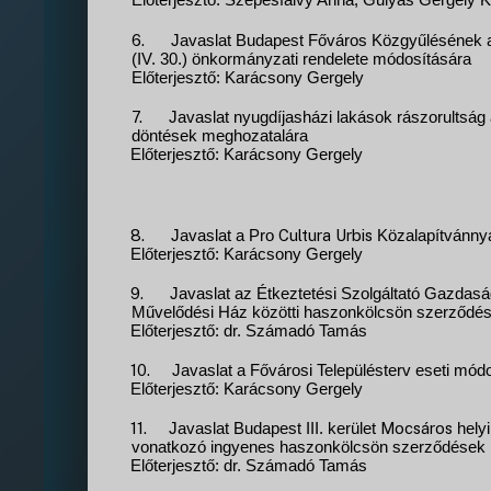
Előterjesztő: Szepesfalvy Anna, Gulyás Gergely Kr
6.
Javaslat Budapest Főváros Közgyűlésének a k
(IV. 30.) önkormányzati rendelete módosítására
Előterjesztő: Karácsony Gergely
7.
Javaslat nyugdíjasházi lakások rászorultság
döntések meghozatalára
Előterjesztő: Karácsony Gergely
8.
Cultura
Urbis
Javaslat a Pro
Közalapítvánnya
Előterjesztő: Karácsony Gergely
9.
Javaslat az Étkeztetési Szolgáltató Gazda
Művelődési Ház közötti haszonkölcsön szerződé
Előterjesztő: dr. Számadó Tamás
10.
Javaslat a Fővárosi Településterv eseti mó
Előterjesztő: Karácsony Gergely
11.
Mocsáros
Javaslat Budapest III. kerület
helyi
vonatkozó ingyenes haszonkölcsön szerződések 
Előterjesztő: dr. Számadó Tamás