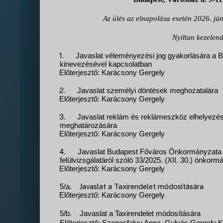
Az ülés az elnapolása esetén 2026. júni
Nyíltan kezelend
1.
Javaslat véleményezési jog gyakorlására a B
kinevezésével kapcsolatban
Előterjesztő: Karácsony Gergely
2.
Javaslat személyi döntések meghozatalára
Előterjesztő: Karácsony Gergely
3.
Javaslat reklám és reklámeszköz elhelyezési t
meghatározására
Előterjesztő: Karácsony Gergely
4.
Javaslat Budapest Főváros Önkormányzata 
felülvizsgálatáról szóló 33/2025. (XII. 30.) önkorm
Előterjesztő: Karácsony Gergely
Javaslat a Taxirendelet módosítására
5/a.
Előterjesztő: Karácsony Gergely
b.
5/
Javaslat a Taxirendelet módosítására