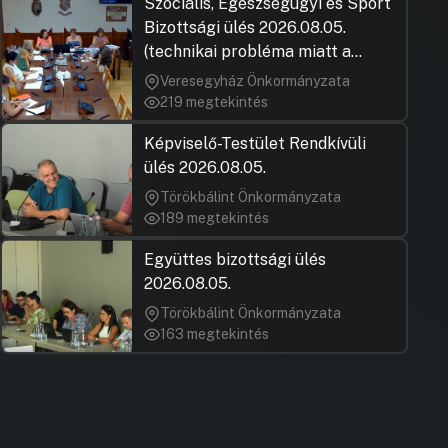
Szociális, Egészségügyi és Sport
Bizottsági ülés 2026.08.05.
(technikai probléma miatt a
jegyzőkönyv elfogadása nem
Veresegyház Önkormányzata
rögzült)
219 megtekintés
Képviselő-Testület Rendkívüli
ülés 2026.08.05.
Törökbálint Önkormányzata
189 megtekintés
Együttes bizottsági ülés
2026.08.05.
Törökbálint Önkormányzata
163 megtekintés