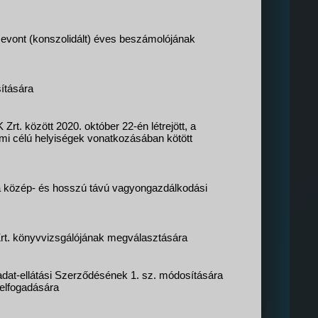
zevont (konszolidált) éves beszámolójának
ítására
t. között 2020. október 22-én létrejött, a
mi célú helyiségek vonatkozásában kötött
 közép- és hosszú távú vagyongazdálkodási
rt. könyvvizsgálójának megválasztására
adat-ellátási Szerződésének 1. sz. módosítására
 elfogadására