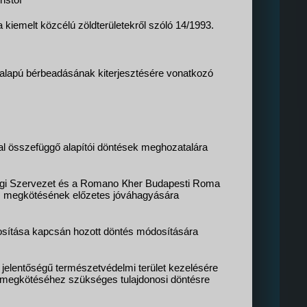
istóf
iemelt közcélú zöldterületekről szóló 14/1993.
 alapú bérbeadásának kiterjesztésére vonatkozó
l összefüggő alapítói döntések meghozatalára
Kher
sági Szervezet és a Romano
Budapesti Roma
s megkötésének előzetes jóváhagyására
dosítása kapcsán hozott döntés módosítására
 jelentőségű természetvédelmi terület kezelésére
megkötéséhez szükséges tulajdonosi döntésre