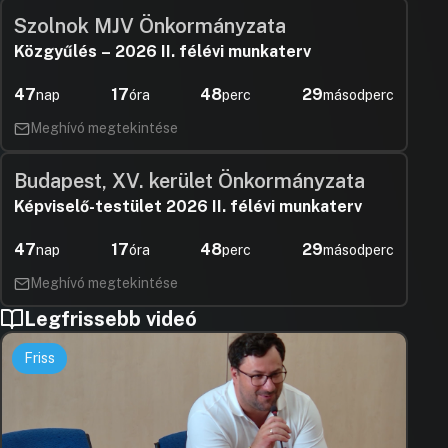
Szolnok MJV Önkormányzata
Közgyűlés – 2026 II. félévi munkaterv
47
17
48
28
nap
óra
perc
másodperc
Meghívó megtekintése
Budapest, XV. kerület Önkormányzata
Képviselő-testület 2026 II. félévi munkaterv
47
17
48
28
nap
óra
perc
másodperc
Meghívó megtekintése
Legfrissebb videó
Friss