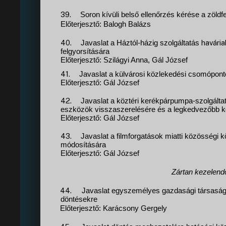
39.
Soron kívüli belső ellenőrzés kérése a zöldf
Előterjesztő: Balogh Balázs
40.
havári
Javaslat a Háztól-házig szolgáltatás
felgyorsítására
Előterjesztő: Szilágyi Anna, Gál József
41.
Javaslat a külvárosi közlekedési csomópon
Előterjesztő: Gál József
42.
Javaslat a köztéri kerékpárpumpa-szolgált
eszközök visszaszerelésére és a legkedvezőbb k
Előterjesztő: Gál József
43.
Javaslat a filmforgatások miatti közösségi 
módosítására
Előterjesztő: Gál József
Zártan kezelendő
44.
Javaslat egyszemélyes gazdasági társaság
döntésekre
Előterjesztő: Karácsony Gergely