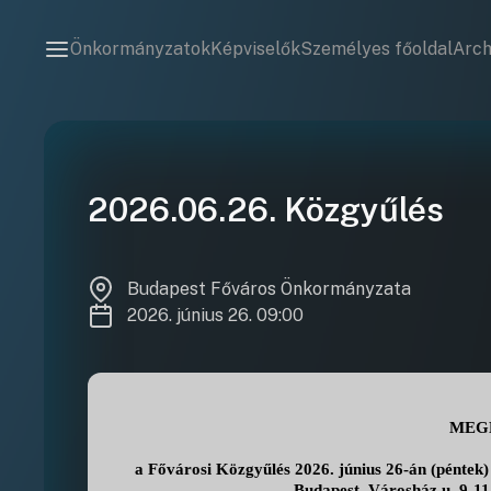
Önkormányzatok
Képviselők
Személyes főoldal
Arc
2026.06.26. Közgyűlés
Budapest Főváros Önkormányzata
2026. június 26. 09:00
MEG
a Fővárosi Közgyűlés 2026. június 26-án (péntek)
Budapest, Városház u. 9-11.