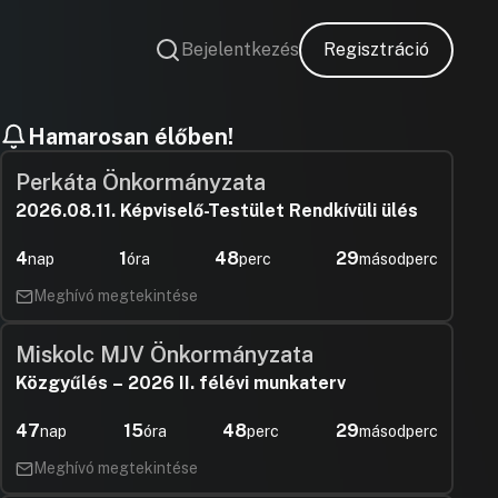
Bejelentkezés
Regisztráció
Hamarosan élőben!
Perkáta Önkormányzata
2026.08.11. Képviselő-Testület Rendkívüli ülés
4
1
48
28
nap
óra
perc
másodperc
Meghívó megtekintése
Miskolc MJV Önkormányzata
Közgyűlés – 2026 II. félévi munkaterv
47
15
48
28
nap
óra
perc
másodperc
Meghívó megtekintése