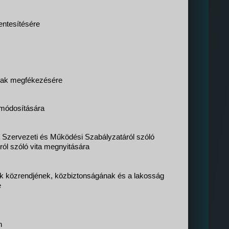
entesítésére
ának megfékezésére
k módosítására
Szervezeti és Működési Szabályzatáról szóló
ról szóló vita megnyitására
ok közrendjének, közbiztonságának és a lakosság
e
n