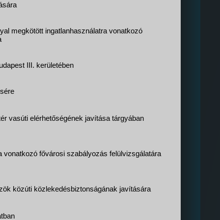
ására
nyal megkötött ingatlanhasználatra vonatkozó
a
dapest III. kerületében
sére
ér vasúti elérhetőségének javítása tárgyában
a vonatkozó fővárosi szabályozás felülvizsgálatára
özök közúti közlekedésbiztonságának javítására
atban