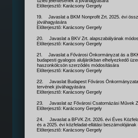
üzleti jelentésének a jóváhagyására
Előterjesztő: Karácsony Gergely
19.
Javaslat a BKM Nonprofit Zrt. 2025. évi öss
jóváhagyására
Előterjesztő: Karácsony Gergely
20.
Javaslat a BKV Zrt. alapszabályának módos
Előterjesztő: Karácsony Gergely
21.
Javaslat a Fővárosi Önkormányzat ás a BKK Zr
budapesti gyalogos aluljárókban elhelyezkedő üze
haszonkölcsön szerződés módosítására
Előterjesztő: Karácsony Gergely
22.
Javaslat Budapest Főváros Önkormányzata
tervének jóváhagyására
Előterjesztő: Karácsony Gergely
23.
Javaslat az Fővárosi Csatornázási Művek Z
Előterjesztő: Karácsony Gergely
24.
Javaslat a BFVK Zrt. 2026. évi Éves Közfel
és a 2025. évi közfeladat-ellátási beszámolójának
Előterjesztő: Karácsony Gergely