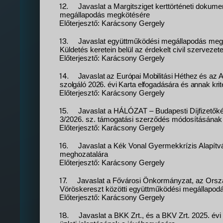
12.
Javaslat a Margitsziget kerttörténeti doku
megállapodás megkötésére
Előterjesztő: Karácsony Gergely
13.
Javaslat együttműködési megállapodás me
Küldetés keretein belül az érdekelt civil szervezet
Előterjesztő: Karácsony Gergely
14.
Javaslat az Európai Mobilitási Héthez és az
szolgáló 2026. évi Karta elfogadására és annak kr
Előterjesztő: Karácsony Gergely
15.
Javaslat a HÁLÓZAT – Budapesti Díjfizetőkér
3/2026. sz. támogatási szerződés módosításának
Előterjesztő: Karácsony Gergely
16.
Javaslat a Kék Vonal Gyermekkrízis Alapít
meghozatalára
Előterjesztő: Karácsony Gergely
17.
Javaslat a Fővárosi Önkormányzat, az Orszá
Vöröskereszt közötti együttműködési megállapo
Előterjesztő: Karácsony Gergely
18.
Javaslat a BKK Zrt., és a BKV Zrt. 2025. év