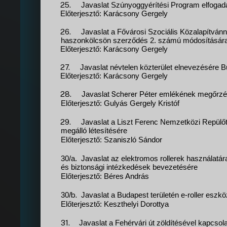
25.
Javaslat Szúnyoggyérítési Program elfogad
Előterjesztő: Karácsony Gergely
26.
Javaslat a Fővárosi Szociális Közalapítván
haszonkölcsön szerződés 2. számú módosításár
Előterjesztő: Karácsony Gergely
27.
Javaslat névtelen közterület elnevezésére Bu
Előterjesztő: Karácsony Gergely
28.
Scherer
Javaslat
Péter emlékének megőrzé
Előterjesztő: Gulyás Gergely Kristóf
29.
Javaslat a Liszt Ferenc Nemzetközi Repülőt
megálló létesítésére
Előterjesztő: Szaniszló Sándor
30/a.
Javaslat az elektromos rollerek használatár
és biztonsági intézkedések bevezetésére
Előterjesztő: Béres András
b.
30/
Javaslat a Budapest területén e-roller eszk
Előterjesztő: Keszthelyi Dorottya
31.
Javaslat a Fehérvári út zöldítésével kapcsol