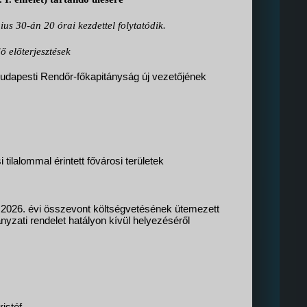
us 30-án 20 órai kezdettel folytatódik.
ő előterjesztések
udapesti Rendőr-főkapitányság új vezetőjének
ilalommal érintett fővárosi területek
2026. évi összevont költségvetésének ütemezett
ányzati rendelet hatályon kívül helyezéséről