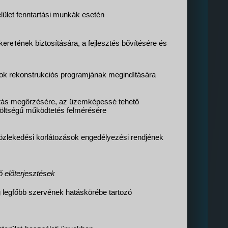
elület fenntartási munkák esetén
akeretének
biztosítására, a fejlesztés bővítésére és
tok rekonstrukciós programjának megindítására
atás megőrzésére, az üzemképessé tehető
öltségű működtetés felmérésére
közlekedési korlátozások engedélyezési rendjének
 előterjesztések
 legfőbb szervének hatáskörébe tartozó