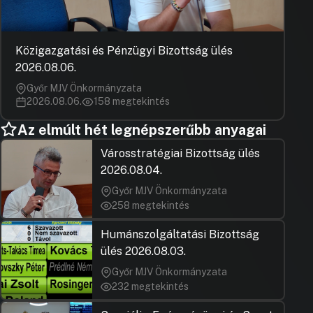
Közigazgatási és Pénzügyi Bizottság ülés
2026.08.06.
Győr MJV Önkormányzata
2026.08.06.
158 megtekintés
Az elmúlt hét legnépszerűbb anyagai
Városstratégiai Bizottság ülés
2026.08.04.
Győr MJV Önkormányzata
258 megtekintés
Humánszolgáltatási Bizottság
ülés 2026.08.03.
Győr MJV Önkormányzata
232 megtekintés