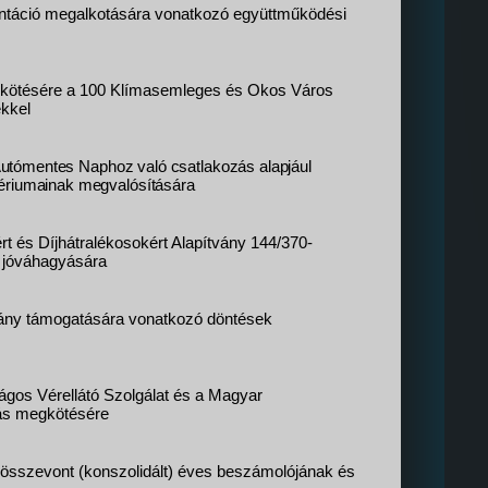
mentáció megalkotására vonatkozó együttműködési
gkötésére a 100 Klímasemleges és Okos Város
ekkel
 Autómentes Naphoz való csatlakozás alapjául
itériumainak megvalósítására
t és Díjhátralékosokért Alapítvány 144/370-
 jóváhagyására
vány támogatására vonatkozó döntések
gos Vérellátó Szolgálat és a Magyar
dás megkötésére
i összevont (konszolidált) éves beszámolójának és