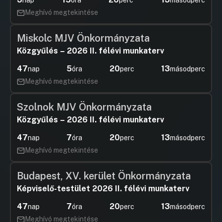
Meghívó megtekintése
Miskolc MJV Önkormányzata
Közgyűlés – 2026 II. félévi munkaterv
47
5
20
12
nap
óra
perc
másodperc
Meghívó megtekintése
Szolnok MJV Önkormányzata
Közgyűlés – 2026 II. félévi munkaterv
47
7
20
12
nap
óra
perc
másodperc
Meghívó megtekintése
Budapest, XV. kerület Önkormányzata
Képviselő-testület 2026 II. félévi munkaterv
47
7
20
12
nap
óra
perc
másodperc
Meghívó megtekintése