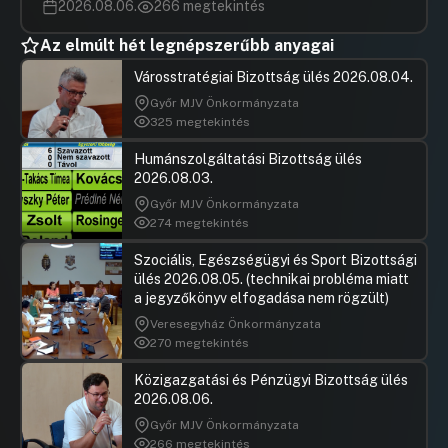
2026.08.06.
266 megtekintés
Az elmúlt hét legnépszerűbb anyagai
Városstratégiai Bizottság ülés 2026.08.04.
Győr MJV Önkormányzata
325 megtekintés
Humánszolgáltatási Bizottság ülés
2026.08.03.
Győr MJV Önkormányzata
274 megtekintés
Szociális, Egészségügyi és Sport Bizottsági
ülés 2026.08.05. (technikai probléma miatt
a jegyzőkönyv elfogadása nem rögzült)
Veresegyház Önkormányzata
270 megtekintés
Közigazgatási és Pénzügyi Bizottság ülés
2026.08.06.
Győr MJV Önkormányzata
266 megtekintés