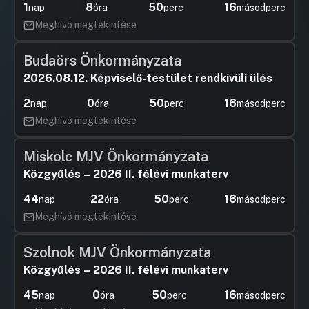
1
8
50
16
nap
óra
perc
másodperc
Meghívó megtekintése
Budaörs Önkormányzata
2026.08.12. Képviselő-testület rendkívüli ülés
2
0
50
16
nap
óra
perc
másodperc
Meghívó megtekintése
Miskolc MJV Önkormányzata
Közgyűlés – 2026 II. félévi munkaterv
44
22
50
16
nap
óra
perc
másodperc
Meghívó megtekintése
Szolnok MJV Önkormányzata
Közgyűlés – 2026 II. félévi munkaterv
45
0
50
16
nap
óra
perc
másodperc