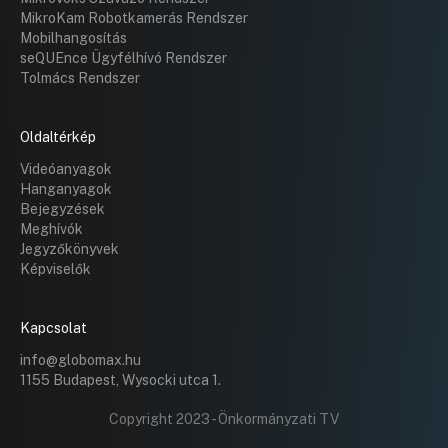
MikroKam Robotkamerás Rendszer
Mobilhangosítás
seQUEnce Ügyfélhívó Rendszer
Tolmács Rendszer
Oldaltérkép
Videóanyagok
Hanganyagok
Bejegyzések
Meghívók
Jegyzőkönyvek
Képviselők
Kapcsolat
info@globomax.hu
1155 Budapest, Wysocki utca 1.
Copyright 2023 - Önkormányzati TV