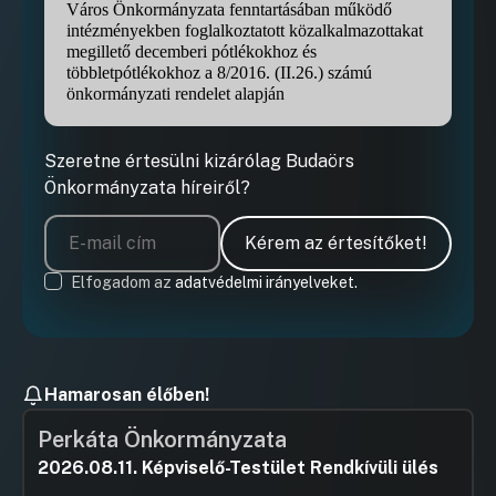
Város Önkormányzata fenntartásában működő
intézményekben foglalkoztatott közalkalmazottakat
megillető decemberi pótlékokhoz és
többletpótlékokhoz a 8/2016. (II.26.) számú
önkormányzati rendelet alapján
Szeretne értesülni kizárólag Budaörs
Önkormányzata híreiről?
Kérem az értesítőket!
Elfogadom az
adatvédelmi irányelveket.
Hamarosan élőben!
Perkáta Önkormányzata
2026.08.11. Képviselő-Testület Rendkívüli ülés