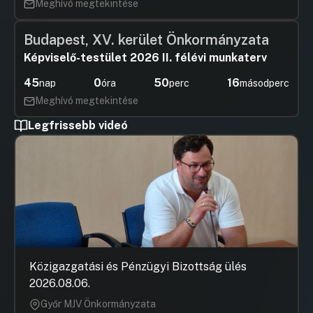
Meghívó megtekintése
Budapest, XV. kerület Önkormányzata
Képviselő-testület 2026 II. félévi munkaterv
45
0
50
16
nap
óra
perc
másodperc
Meghívó megtekintése
Legfrissebb videó
Közigazgatási és Pénzügyi Bizottság ülés
2026.08.06.
Győr MJV Önkormányzata