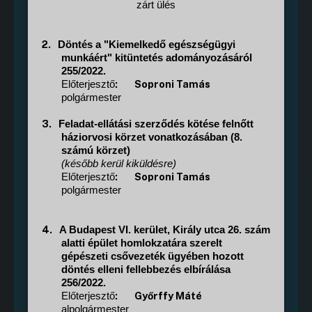
zárt ülés
2.
Döntés a "Kiemelkedő egészségügyi
munkáért" kitüntetés adományozásáról
255/2022.
:
Soproni Tamás
Előterjesztő
polgármester
3.
Feladat-ellátási szerződés kötése felnőtt
háziorvosi körzet vonatkozásában (8.
számú körzet)
(később kerül kiküldésre)
:
Soproni Tamás
Előterjesztő
polgármester
4.
A Budapest VI. kerület, Király utca 26. szám
alatti épület homlokzatára szerelt
gépészeti csővezeték ügyében hozott
döntés elleni fellebbezés elbírálása
256/2022.
:
Győrffy Máté
Előterjesztő
alpolgármester