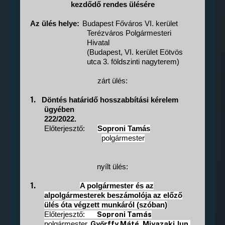
kezdődő rendes ülésére
Az ülés helye:
Budapest Főváros VI. kerület
Terézváros Polgármesteri
Hivatal
(Budapest, VI. kerület Eötvös
utca 3. földszinti nagyterem)
zárt ülés:
1.
Döntés határidő hosszabbítási kérelem
ügyében
222/2022.
Előterjesztő:
Soproni Tamás
polgármester
nyílt ülés:
1.
A polgármester és az
alpolgármesterek beszámolója az előző
ülés óta végzett munkáról (szóban)
Soproni Tamás
Előterjesztő:
Győrffy Máté, Miyazaki Jun,
polgármester,