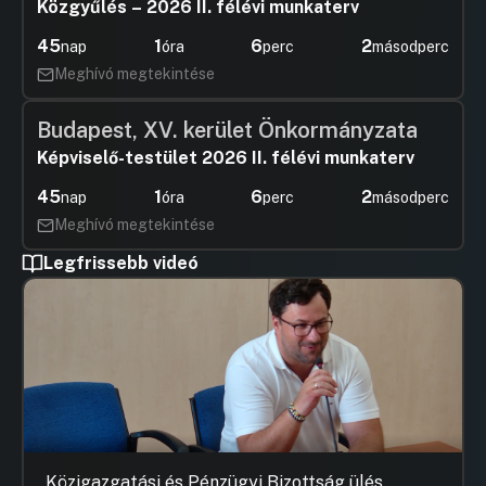
Közgyűlés – 2026 II. félévi munkaterv
45
1
6
1
nap
óra
perc
másodperc
Meghívó megtekintése
Budapest, XV. kerület Önkormányzata
Képviselő-testület 2026 II. félévi munkaterv
45
1
6
1
nap
óra
perc
másodperc
Meghívó megtekintése
Legfrissebb videó
Közigazgatási és Pénzügyi Bizottság ülés