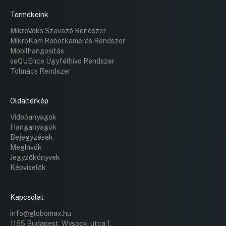
Termékeink
MikroVoks Szavazó Rendszer
MikroKam Robotkamerás Rendszer
Mobilhangosítás
seQUEnce Ügyfélhívó Rendszer
Tolmács Rendszer
Oldaltérkép
Videóanyagok
Hanganyagok
Bejegyzések
Meghívók
Jegyzőkönyvek
Képviselők
Kapcsolat
info@globomax.hu
1155 Budapest, Wysocki utca 1.