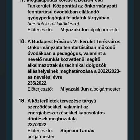
Megállapodás kötése a Belső-Pesti
Tankerületi Központtal az önkormányzati
fenntartású óvodákban ellátandó
gyógypedagógiai feladatok tárgyában.
(később kerül kiküldésre)
:
Miyazaki Jun
Előterjesztő
alpolgármester
18.
A Budapest Főváros VI. kerület Terézváros
Önkormányzata fenntartásában működő
óvodákban a pedagógus, valamint a
nevelő munkát közvetlenül segítő
alkalmazottak és technikai dolgozók
álláshelyeinek meghatározása a 2022/2023-
as nevelési évre
235/2022.
Előterjesztő:
Miyazaki Jun
alpolgármester
19.
A közterületek tervezése tárgyú
szerződésekkel, valamint az
energiabeszerzésekkel kapcsolatos
döntések meghozatala
237/2022.
:
Soproni Tamás
Előterjesztő
polgármester