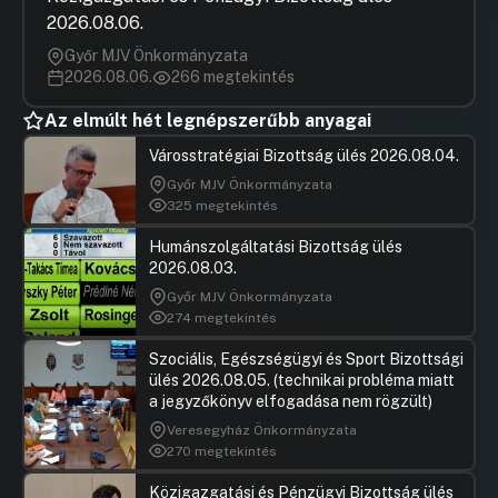
2026.08.06.
Győr MJV Önkormányzata
2026.08.06.
266 megtekintés
Az elmúlt hét legnépszerűbb anyagai
Városstratégiai Bizottság ülés 2026.08.04.
Győr MJV Önkormányzata
325 megtekintés
Humánszolgáltatási Bizottság ülés
2026.08.03.
Győr MJV Önkormányzata
274 megtekintés
Szociális, Egészségügyi és Sport Bizottsági
ülés 2026.08.05. (technikai probléma miatt
a jegyzőkönyv elfogadása nem rögzült)
Veresegyház Önkormányzata
270 megtekintés
Közigazgatási és Pénzügyi Bizottság ülés