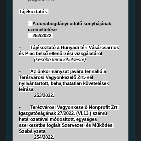
Tájékoztatók:
-
A dunabogdányi üdülő konyhájának
üzemeltetése
252/2022.
-
Tájékoztató a Hunyadi téri Vásárcsarnok
és Piac belső ellenőrzési vizsgálatáról
(később kerül kiküldésre)
-
Az önkormányzat javára fennálló a
Terézvárosi Vagyonkezelő Zrt.-nél
nyilvántartott, behajthatatlan követelések
leírása
253/2022.
-
Terézvárosi Vagyonkezelő Nonprofit Zrt.
Igazgatóságának 27/2022. (VI.13.) számú
határozatával módosított, egységes
szerkezetbe foglalt Szervezeti és Működési
Szabályzata
254/2022.