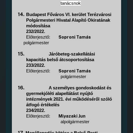
tanácsnok
14.
Budapest Főváros VI. kerület Terézvárosi
Polgármesteri Hivatal Alapító Okiratának
módosítása
232/2022.
Soproni Tamás
Előterjesztő:
polgármester
15.
Járóbeteg-szakellátási
kapacitás belső átcsoportosítása
233/2022.
Soproni Tamás
Előterjesztő:
polgármester
16.
A
személyes gondoskodást és
gyermekjóléti alapellátást nyújtó
intézmények 2021. évi működéséről szóló
átfogó értékelés
234/2022.
Miyazaki Jun
Előterjesztő:
alpolgármester
17.