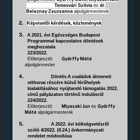
dr.
Temesvári Szilvia
és
Beleznay Zsuzsanna
alpolgármesterek
2.
Képviselői kérdések, közlemények
3.
A 2021. évi Egészséges Budapest
Programmal kapcsolatos döntések
meghozatala
223/2022.
Győrffy Máté
Előterjesztő:
alpolgármester
4.
Döntés A családok átmeneti
otthonai részére külső férőhelyek
kialakításához nyújtandó támogatás 2022.
című pályázaton történő indulásról
224/2022.
Miyazaki Jun
Győrffy
Előterjesztő:
és
Máté
alpolgármesterek
5.
A 2022. évi költségvetésről
szóló 4/2022. (II.24.) önkormányzati
rendelet módosítása