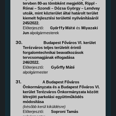
tervben 80-as tömbként megjelölt, Rippl -
Rónai – Szondi – Dózsa György – Lendvay
utcák, mint közterület által határolt terület
kiemelt fejlesztési területté nyilvánításáról
245/2022.
Győrffy Máté
Miyazaki
Előterjesztő:
és
Jun
alpolgármesterek
30.
Budapest Főváros VI. kerület
Terézváros teljes területét érintő
forgalomtechnikai beavatkozások
tervcsomagjának elfogadása
246/2022.
Előterjesztő:
Győrffy Máté
alpolgármester
31.
A Budapest Főváros
Önkormányzata és a Budapest Főváros VI.
kerület Terézváros Önkormányzata között
létrejött parkolási együttműködés
módosítása
(később kerül kiküldésre)
Előterjesztő:
Soproni Tamás