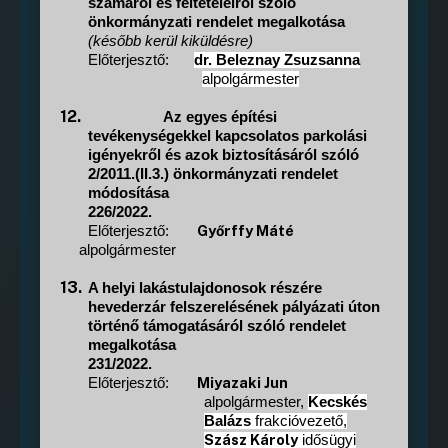
számáról és feltételeiről szóló
önkormányzati rendelet megalkotása
(később kerül kiküldésre)
Előterjesztő:
dr. Beleznay Zsuzsanna
alpolgármester
12.
Az egyes építési
tevékenységekkel kapcsolatos parkolási
igényekről és azok biztosításáról szóló
2/2011.(II.3.) önkormányzati rendelet
módosítása
226/2022.
Győrffy Máté
Előterjesztő:
alpolgármester
13.
A helyi lakástulajdonosok részére
hevederzár felszerelésének pályázati úton
történő támogatásáról szóló rendelet
megalkotása
231/2022.
Miyazaki Jun
Előterjesztő:
alpolgármester,
Kecskés
Balázs
frakcióvezető,
Szász Károly
idősügyi