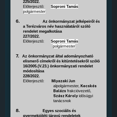
225/2022.
Előterjesztő:
Soproni Tamás
polgármester
6.
Az önkormányzat jelképeiről és
a Terézváros név használatáról szóló
rendelet megalkotása
227/2022.
Előterjesztő:
Soproni Tamás
polgármester
7.
Az önkormányzat által adományozható
elismerő címekről és kitüntetésekről szóló
16/2005.(V.23.) önkormányzati rendelet
módosítása
228/2022.
Miyazaki Jun
Előterjesztő:
Kecskés
alpolgármester,
Balázs
frakcióvezető,
Szász Károly
idősügyi
tanácsnok
8.
Egyes szociális és
gyermekjóléti tárgyú rendeletek