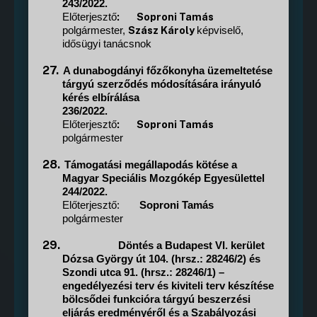
243/2022.
:
Soproni Tamás
Előterjesztő
Szász Károly
polgármester,
képviselő,
idősügyi tanácsnok
27.
A dunabogdányi főzőkonyha üzemeltetése
tárgyú szerződés módosítására irányuló
kérés elbírálása
236/2022.
:
Soproni Tamás
Előterjesztő
polgármester
28.
Támogatási megállapodás kötése a
Magyar Speciális Mozgókép Egyesülettel
244/2022.
Előterjesztő:
Soproni Tamás
polgármester
29.
Döntés a Budapest VI. kerület
Dózsa György út 104. (hrsz.: 28246/2) és
Szondi utca 91. (hrsz.: 28246/1) –
engedélyezési terv és kiviteli terv készítése
bölcsődei funkcióra tárgyú beszerzési
eljárás eredményéről és a Szabályozási