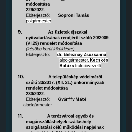
módosítása
229/2022.
Előterjesztő:
Soproni Tamás
polgármester
9.
Az üzletek éjszakai
nyitvatartásának rendjéről szóló 20/2009.
(VI.29) rendelet módosítása
(később kerül kiküldésre)
Előterjesztő:
dr. Beleznay Zsuzsanna
Kecskés
alpolgármester,
Balázs
frakcióvezető
10.
A településkép védelméről
szóló 33/2017. (XII. 21.) önkormányzati
rendelet módosítása
230/2022.
Győrffy Máté
Előterjesztő:
alpolgármester
11.
A terézvárosi egyéb és
magánszálláshelyek szálláshely-
szolgáltatási célú működési napjainak