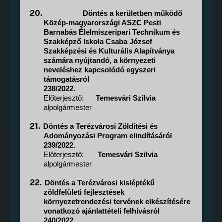
20.
Döntés a kerületben működő
Közép-magyarországi ASZC Pesti
Barnabás Élelmiszeripari Technikum és
Szakképző Iskola Csaba József
Szakképzési és Kulturális Alapítványa
számára nyújtandó, a környezeti
neveléshez kapcsolódó egyszeri
támogatásról
238/2022.
Előterjesztő:
Temesvári Szilvia
alpolgármester
21.
Döntés a Terézvárosi Zöldítési és
Adományozási Program elindításáról
239/2022.
Előterjesztő:
Temesvári Szilvia
alpolgármester
22.
Döntés a Terézvárosi kisléptékű
zöldfelületi fejlesztések
környezetrendezési tervének elkészítésére
vonatkozó ajánlattételi felhívásról
240/2022.