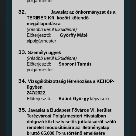
polgármester
32.
Javaslat az önkormányzat és a
TERIBER Kft. között kötendő
megállapodásra
(később kerül kiküldésre)
Előterjesztő:
Győrffy Máté
alpolgármester
33.
Személyi ügyek
(később kerül kiküldésre)
:
Soproni Tamás
Előterjesztő
polgármester
34.
Vizsgálóbizottság létrehozása a KEHOP-
ügyben
247/2022.
Bálint György
Előterjesztő:
képviselő
35.
Javaslat a Budapest Főváros VI. kerület
Terézvárosi Polgármesteri Hivatalban
dolgozó köztisztviselők juttatásairól szóló
rendelet módosítására az illetményalap
bruttó 65.000 Ft-ra történő emelésére