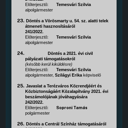
Előterjesztő:
Temesvári Szilvia
alpolgármester
23.
Döntés a Vörösmarty u. 54. sz. alatti telek
átmeneti hasznosításáról
241/2022.
Előterjesztő:
Temesvári Szilvia
alpolgármester
24.
Döntés a 2021. évi civil
pályázati támogatásokról
(később kerül kiküldésre)
Előterjesztő:
Temesvári Szilvia
alpolgármester,
Szilágyi Erika
képviselő
25.
Javaslat a Terézváros Közrendjéért és
Közbiztonságáért Közalapítvány 2021. évi
beszámolójának jóváhagyására
242/2022.
Soproni Tamás
Előterjesztő:
polgármester
26.
Döntés a Centrál Színház támogatásáról