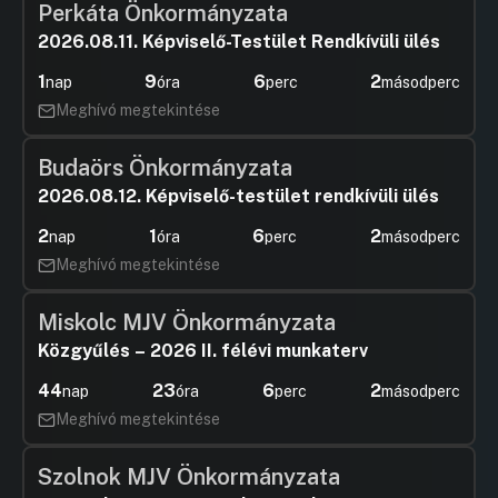
Perkáta Önkormányzata
2026.08.11. Képviselő-Testület Rendkívüli ülés
1
9
6
1
nap
óra
perc
másodperc
Meghívó megtekintése
Budaörs Önkormányzata
2026.08.12. Képviselő-testület rendkívüli ülés
2
1
6
1
nap
óra
perc
másodperc
Meghívó megtekintése
Miskolc MJV Önkormányzata
Közgyűlés – 2026 II. félévi munkaterv
44
23
6
1
nap
óra
perc
másodperc
Meghívó megtekintése
Szolnok MJV Önkormányzata