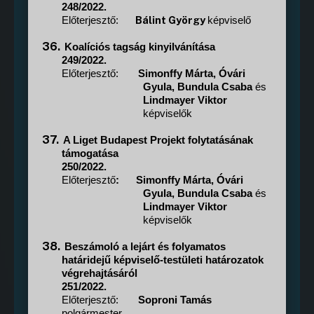
248/2022.
Bálint György
Előterjesztő:
képviselő
36.
Koalíciós tagság kinyilvánítása
249/2022.
Előterjesztő:
Simonffy Márta, Óvári
Gyula, Bundula Csaba
és
Lindmayer Viktor
képviselők
37.
A Liget Budapest Projekt folytatásának
támogatása
250/2022.
Előterjesztő
:
Simonffy Márta, Óvári
Gyula, Bundula Csaba
és
Lindmayer Viktor
képviselők
38.
Beszámoló a lejárt és folyamatos
határidejű képviselő-testületi határozatok
végrehajtásáról
251/2022.
Előterjesztő:
Soproni Tamás
polgármester