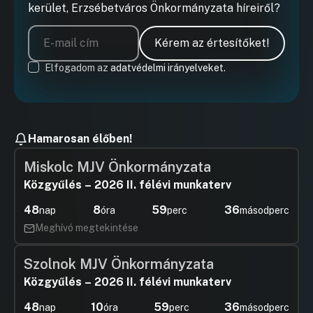
kerület, Erzsébetváros Önkormányzata híreiről?
Kérem az értesítőket!
Elfogadom az
adatvédelmi irányelveket.
Hamarosan élőben!
Miskolc MJV Önkormányzata
Közgyűlés – 2026 II. félévi munkaterv
48
8
59
36
nap
óra
perc
másodperc
Meghívó megtekintése
Szolnok MJV Önkormányzata
Közgyűlés – 2026 II. félévi munkaterv
48
10
59
36
nap
óra
perc
másodperc