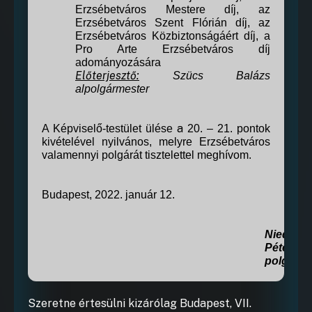
Erzsébetváros Mestere díj,
az
Erzsébetváros Szent Flórián díj,
az
Erzsébetváros Közbiztonságáért díj, a
Pro Arte Erzsébetváros díj
adományozására
Előterjesztő:
Szücs Balázs
alpolgármester
a
A Képviselő-testület ülése
20
. –
21
. pontok
kivételével
nyilvános, melyre Erzsébetváros
valamennyi polgárát tisztelettel meghívom.
Budapest,
2022. január 12.
Niedermü
Péter
polgárme
Szeretne értesülni kizárólag Budapest, VII.