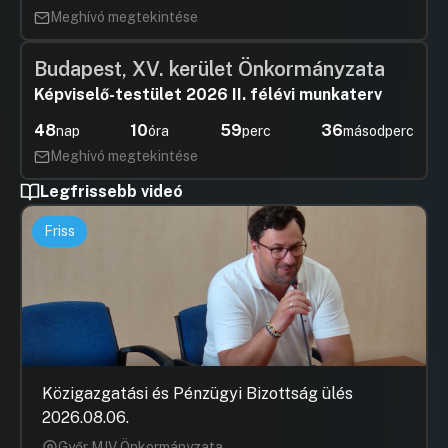
Meghívó megtekintése
Budapest, XV. kerület Önkormányzata
Képviselő-testület 2026 II. félévi munkaterv
48
10
59
36
nap
óra
perc
másodperc
Meghívó megtekintése
Legfrissebb videó
Friss
Közigazgatási és Pénzügyi Bizottság ülés
2026.08.06.
Győr MJV Önkormányzata