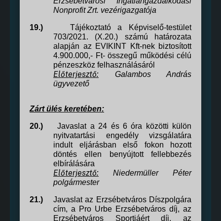
Erzsébetvárosi Ingatlangazdálkodási
Nonprofit Zrt. vezérigazgatója
19.)
Tájékoztató a Képviselő-testület
703/2021. (X.20.) számú határozata
alapján az EVIKINT Kft-nek biztosított
4.900.000,- Ft- összegű működési célú
pénzeszköz felhasználásáról
Előterjesztő:
Galambos András
ügyvezető
Zárt ülés keretében:
20.)
Javaslat a 24 és 6 óra közötti külön
nyitvatartási engedély vizsgálatára
indult eljárásban első fokon hozott
döntés ellen benyújtott fellebbezés
elbírálására
Előterjesztő:
Niedermüller Péter
polgármester
21.)
Javaslat az Erzsébetváros Díszpolgára
cím,
a Pro Urbe Erzsébetváros díj,
az
Erzsébetváros Sportjáért díj,
az