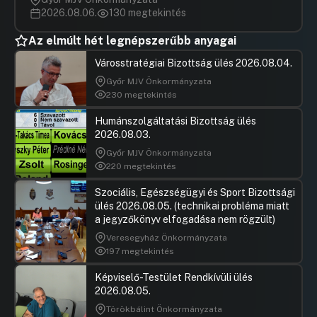
2026.08.06.
130 megtekintés
Az elmúlt hét legnépszerűbb anyagai
Városstratégiai Bizottság ülés 2026.08.04.
Győr MJV Önkormányzata
230 megtekintés
Humánszolgáltatási Bizottság ülés
2026.08.03.
Győr MJV Önkormányzata
220 megtekintés
Szociális, Egészségügyi és Sport Bizottsági
ülés 2026.08.05. (technikai probléma miatt
a jegyzőkönyv elfogadása nem rögzült)
Veresegyház Önkormányzata
197 megtekintés
Képviselő-Testület Rendkívüli ülés
2026.08.05.
Törökbálint Önkormányzata