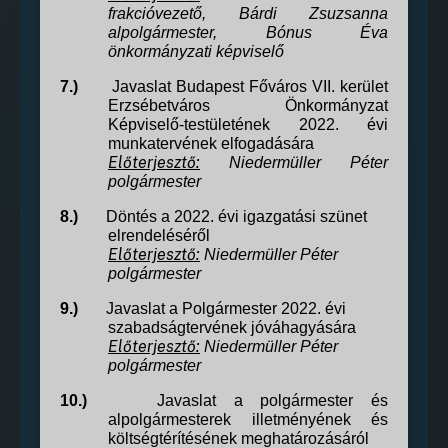
frakcióvezető, Bárdi Zsuzsanna
alpolgármester,
Bónus Éva
önkormányzati képviselő
7.)
Javaslat Budapest Főváros VII. kerület
Erzsébetváros Önkormányzat
Képviselő-testületének 2022. évi
munkatervének elfogadására
Előterjesztő:
Niedermüller Péter
polgármester
8.)
Döntés a 2022. évi igazgatási szünet
elrendeléséről
Előterjesztő:
Niedermüller Péter
polgármester
9.)
Javaslat a Polgármester 2022. évi
szabadságtervének jóváhagyására
Előterjesztő:
Niedermüller Péter
polgármester
10.)
Javaslat a polgármester és
alpolgármesterek illetményének és
költségtérítésének meghatározásáról