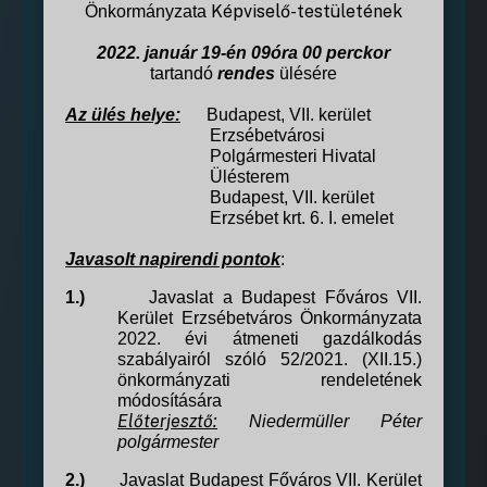
Képviselő-testületének
Önkormányzata
2022. január 19-
én
09
óra
00
perckor
tartandó
rendes
ülésére
Az ülés helye:
Budapest, VII. kerület
Erzsébetvárosi
Polgármesteri Hivatal
Ülésterem
Budapest, VII. kerület
Erzsébet krt. 6. I. emelet
Javasolt napirendi pontok
:
1.)
Javaslat a
Budapest Főváros VII.
Kerület Erzsébetváros Önkormányzata
2022. évi átmeneti gazdálkodás
szabályairól szóló 52/2021. (XII.15.)
önkormányzati
rendeletének
módosítására
Előterjesztő:
Niedermüller Péter
polgármester
2.)
Javaslat Budapest Főváros VII. Kerület