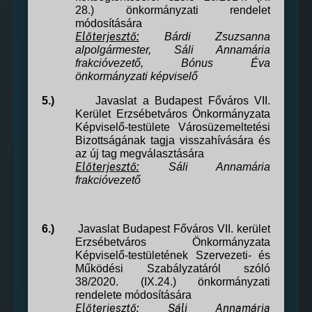
28.) önkormányzati rendelet
módosítására
Előterjesztő:
Bárdi Zsuzsanna
alpolgármester, Sáli Annamária
frakcióvezető,
Bónus Éva
önkormányzati képviselő
5.)
Javaslat a Budapest Főváros VII.
Kerület Erzsébetváros Önkormányzata
Képviselő-testülete Városüzemeltetési
Bizottságának tagja visszahívására és
az új tag megválasztására
Előterjesztő:
Sáli Annamária
frakcióvezető
6.)
Javaslat Budapest Főváros VII. kerület
Erzsébetváros Önkormányzata
Képviselő-testületének Szervezeti- és
Működési Szabályzatáról szóló
38/2020. (IX.24.) önkormányzati
rendelete módosítására
Előterjesztő:
Sáli Annamária