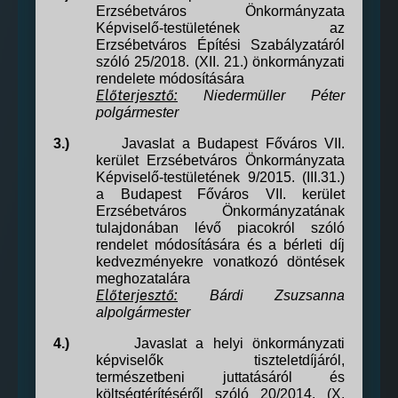
Erzsébetváros Önkormányzata
Képviselő-testületének az
Erzsébetváros Építési Szabályzatáról
szóló 25/2018. (XII. 21.) önkormányzati
rendelete módosítására
Előterjesztő:
Niedermüller Péter
polgármester
3.)
Javaslat a Budapest Főváros VII.
kerület Erzsébetváros Önkormányzata
Képviselő-testületének 9/2015. (III.31.)
a Budapest Főváros VII. kerület
Erzsébetváros Önkormányzatának
tulajdonában lévő piacokról szóló
rendelet módosítására
és a bérleti díj
kedvezményekre vonatkozó döntések
meghozatalára
Előterjesztő:
Bárdi Zsuzsanna
alpolgármester
4.)
Javaslat a helyi önkormányzati
képviselők tiszteletdíjáról,
természetbeni juttatásáról és
költségtérítéséről szóló 20/2014. (X.