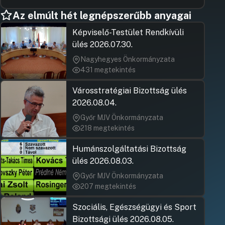
Az elmúlt hét legnépszerűbb anyagai
Képviselő-Testület Rendkívüli
ülés 2026.07.30.
Nagyhegyes Önkormányzata
431 megtekintés
Városstratégiai Bizottság ülés
2026.08.04.
Győr MJV Önkormányzata
218 megtekintés
Humánszolgáltatási Bizottság
ülés 2026.08.03.
Győr MJV Önkormányzata
207 megtekintés
Szociális, Egészségügyi és Sport
Bizottsági ülés 2026.08.05.