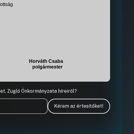
zottság
Horváth Csaba
polgármester
let, Zugló Önkormányzata híreiről?
Kérem az értesítőket!