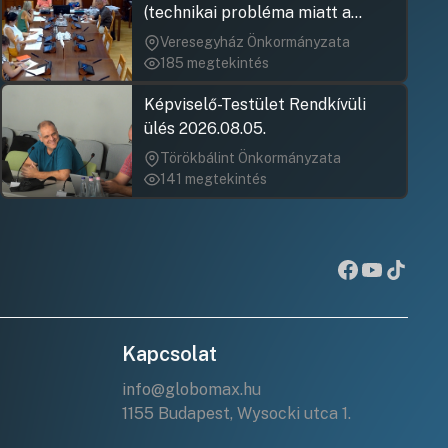
(technikai probléma miatt a
jegyzőkönyv elfogadása nem
Veresegyház Önkormányzata
rögzült)
185 megtekintés
Képviselő-Testület Rendkívüli
ülés 2026.08.05.
Törökbálint Önkormányzata
141 megtekintés
Kapcsolat
info@globomax.hu
1155 Budapest, Wysocki utca 1.