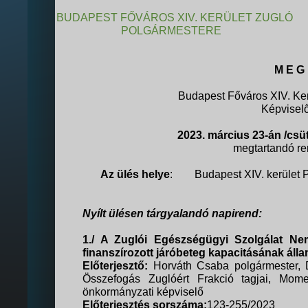
BUDAPEST FŐVÁROS XIV. KERÜLET ZUGLÓ
POLGÁRMESTERE
M E G 
Budapest Főváros XIV. Ke
Képviselő
2023. március 23-án /csüt
megtartandó ren
Az ülés helye
:
Budapest XIV. kerület 
Nyílt ülésen tárgyalandó napirend:
1./ A Zuglói Egészségügyi Szolgálat Nemz
finanszírozott járóbeteg kapacitásának álla
Előterjesztő:
Horváth Csaba polgármester, D
Összefogás Zuglóért Frakció tagjai, Mome
önkormányzati képviselő
Előterjesztés sorszáma:
123-255/2023