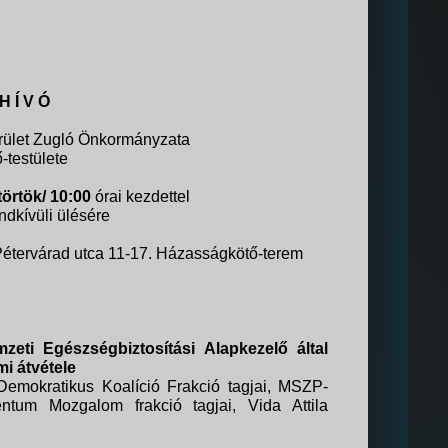
H Í V Ó
rület Zugló Önkormányzata
-testülete
örtök/ 10:00
órai kezdettel
dkívüli ülésére
Pétervárad utca 11-17. Házasságkötő-terem
eti Egészségbiztosítási Alapkezelő által
mi átvétele
emokratikus Koalíció Frakció tagjai, MSZP-
ntum Mozgalom frakció tagjai, Vida Attila