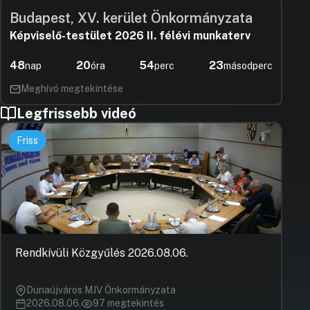
Budapest, XV. kerület Önkormányzata
Képviselő-testület 2026 II. félévi munkaterv
48
20
54
23
nap
óra
perc
másodperc
Meghívó megtekintése
Legfrissebb videó
Friss
Rendkívüli Közgyűlés 2026.08.06.
Dunaújváros MJV Önkormányzata
2026.08.06.
97 megtekintés