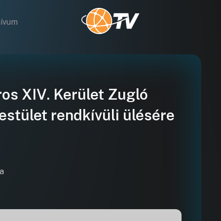
hívum
s XIV. Kerület Zugló
stület rendkívüli ülésére
ta