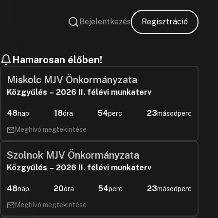
Bejelentkezés
Regisztráció
Hamarosan élőben!
Miskolc MJV Önkormányzata
Közgyűlés – 2026 II. félévi munkaterv
48
18
54
23
nap
óra
perc
másodperc
Meghívó megtekintése
Szolnok MJV Önkormányzata
Közgyűlés – 2026 II. félévi munkaterv
48
20
54
23
nap
óra
perc
másodperc
Meghívó megtekintése