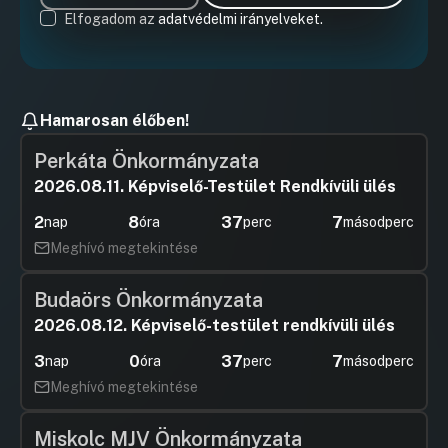
Elfogadom az
adatvédelmi irányelveket.
Hamarosan élőben!
Perkáta Önkormányzata
2026.08.11. Képviselő-Testület Rendkívüli ülés
2
8
37
7
nap
óra
perc
másodperc
Meghívó megtekintése
Budaörs Önkormányzata
2026.08.12. Képviselő-testület rendkívüli ülés
3
0
37
7
nap
óra
perc
másodperc
Meghívó megtekintése
Miskolc MJV Önkormányzata