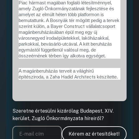
Piac hármast magában foglaló létesítménnyel,
amely Zugló Önkormányzatának fejlesztése és
amelyet az elmúlt héten több platformon is
bemutattunk. A Bosnyák tér mögött pedig a tervek
Construct
szerint külön, a Bayer
vállalatcsoport
magánberuházásában épül meg egy új
városnegyed irodaépületekkel, lakóházakkal,
parkokkal, bevásárló-utcával. A két beruházás
egymástól függetlenül valósul meg, de
összeérnének térben így alkotva egységet.
A magánberuházás terveit a világhírű
Zaha
Architects
építésziroda, a
Hadid
készítette.
Szeretne értesülni kizárólag Budapest, XIV.
kerület, Zugló Önkormányzata híreiről?
Kérem az értesítőket!