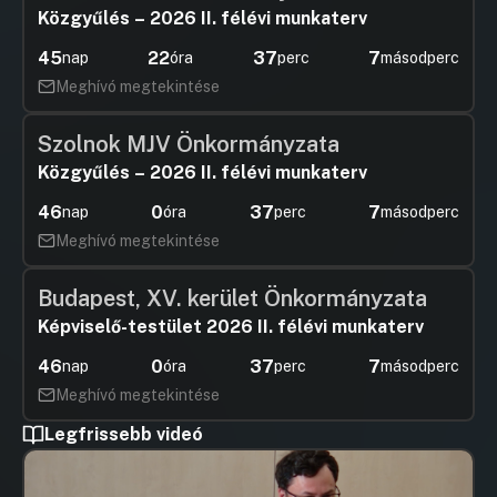
Közgyűlés – 2026 II. félévi munkaterv
45
22
37
7
nap
óra
perc
másodperc
Meghívó megtekintése
Szolnok MJV Önkormányzata
Közgyűlés – 2026 II. félévi munkaterv
46
0
37
7
nap
óra
perc
másodperc
Meghívó megtekintése
Budapest, XV. kerület Önkormányzata
Képviselő-testület 2026 II. félévi munkaterv
46
0
37
7
nap
óra
perc
másodperc
Meghívó megtekintése
Legfrissebb videó