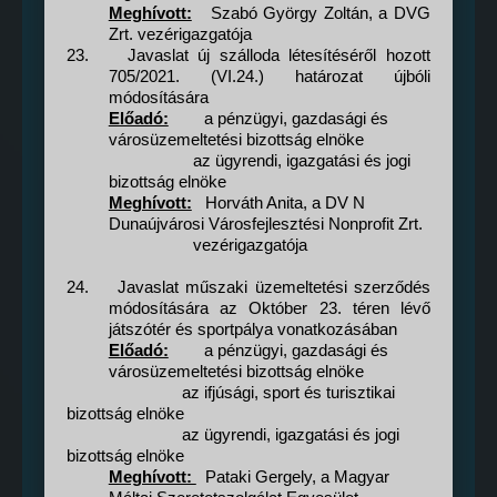
Meghívott:
Szabó György Zoltán, a DVG
Zrt. vezérigazgatója
23.
Javaslat új szálloda létesítéséről hozott
705/2021. (VI.24.) határozat újbóli
módosítására
Előadó:
a pénzügyi, gazdasági és
városüzemeltetési bizottság elnöke
az ügyrendi, igazgatási és jogi
bizottság elnöke
Meghívott:
Horváth Anita, a DV N
Dunaújvárosi Városfejlesztési Nonprofit Zrt.
vezérigazgatója
24.
Javaslat műszaki üzemeltetési szerződés
módosítására az Október 23. téren lévő
játszótér és sportpálya vonatkozásában
Előadó:
a pénzügyi, gazdasági és
városüzemeltetési bizottság elnöke
az ifjúsági, sport és turisztikai
bizottság elnöke
az ügyrendi, igazgatási és jogi
bizottság elnöke
Meghívott:
Pataki Gergely, a Magyar