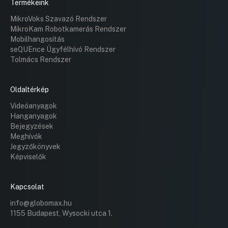
Termékeink
MikroVoks Szavazó Rendszer
MikroKam Robotkamerás Rendszer
Mobilhangosítás
seQUEnce Ügyfélhívó Rendszer
Tolmács Rendszer
Oldaltérkép
Videóanyagok
Hanganyagok
Bejegyzések
Meghívók
Jegyzőkönyvek
Képviselők
Kapcsolat
info@globomax.hu
1155 Budapest, Wysocki utca 1.