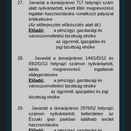
27.
Javaslat a dunaújvárosi 717 helyrajzi szám
alatt nyilvántartott, kivett lőtér megnevezésű
ingatlan hasznosítására vonatkozó pályázat
értékelésére
(Az előterjesztés előkészítés alatt áll.)
Előadó:
a pénzügyi, gazdasági és
városüzemeltetési bizottság elnöke
az ügyrendi, igazgatási és
jogi bizottság elnöke
28.
Javaslat a dunaújvárosi 144/1/D/12 és
69/2/G/13 helyrajzi számon nyilvántartott,
lakás megnevezésű ingatlanok
elidegenítésére
Előadó:
a pénzügyi, gazdasági és
városüzemeltetési bizottság elnöke
az ügyrendi, igazgatási és jogi
bizottság elnöke
29.
Javaslat a dunaújvárosi 2976/52 helyrajzi
számon nyilvántartott, belterületen az
Északi ipari parkban található terület
hasznosítására
Előadó:
a pénzügyi, gazdasági és