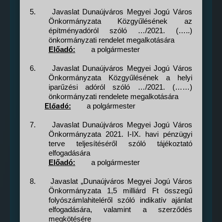
5.
Javaslat Dunaújváros Megyei Jogú Város
Önkormányzata Közgyűlésének az
építményadóról szóló …/2021. (…..)
önkormányzati rendelet megalkotására
Előadó:
a polgármester
6.
Javaslat Dunaújváros Megyei Jogú Város
Önkormányzata Közgyűlésének a helyi
iparűzési adóról szóló …/2021. (……)
önkormányzati rendelete megalkotására
Előadó:
a polgármester
7.
Javaslat Dunaújváros Megyei Jogú Város
Önkormányzata 2021. I-IX. havi pénzügyi
terve teljesítéséről szóló tájékoztató
elfogadására
Előadó:
a polgármester
8.
Javaslat „Dunaújváros Megyei Jogú Város
Önkormányzata 1,5 milliárd Ft összegű
folyószámlahiteléről szóló indikatív ajánlat
elfogadására, valamint a szerződés
megkötésére