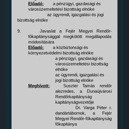
Előadó:
a pénzügyi, gazdasági és
városüzemeltetési bizottság elnöke
az ügyrendi, igazgatási és jogi
bizottság elnöke
9.
Javaslat a Fejér Megyei Rendőr-
főkapitánysággal megkötött megállapodás
módosítására
Előadó:
a közbiztonsági és
környezetvédelmi bizottság elnöke
a pénzügyi, gazdasági és
városüzemeltetési bizottság
elnöke
az ügyrendi, igazgatási és
jogi bizottság elnöke
Meghívott:
Suszter Tamás rendőr
alezredes, a Dunaújvárosi
Rendőrkapitányság
kapitányságvezetője
Dr. Varga Péter r.
dandártábornok, a Fejér
Megyei Rendőr-főkapitányság
főkapitánya