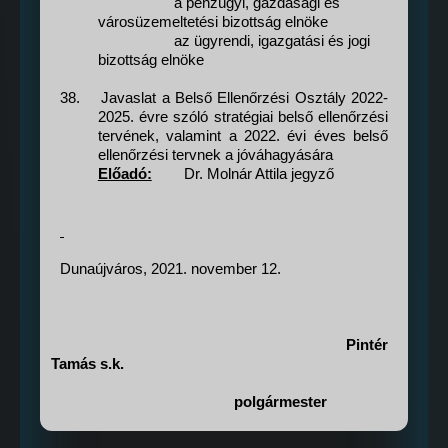
a pénzügyi, gazdasági és
városüzemeltetési bizottság elnöke
az ügyrendi, igazgatási és jogi
bizottság elnöke
38.
Javaslat a Belső Ellenőrzési Osztály 2022-
2025. évre szóló stratégiai belső ellenőrzési
tervének, valamint a 2022. évi éves belső
ellenőrzési tervnek a jóváhagyására
Előadó:
Dr. Molnár Attila jegyző
Dunaújváros, 2021. november 12.
Pintér
Tamás s.k.
polgármester