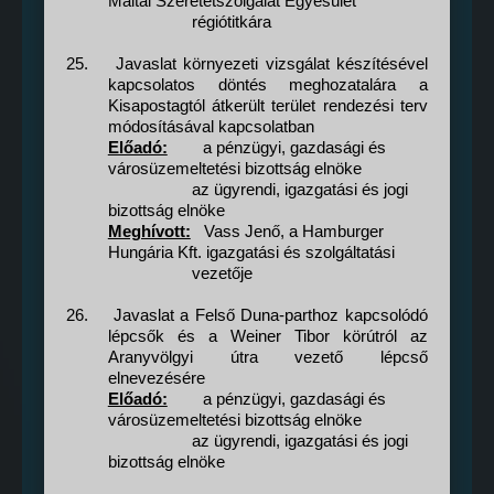
Máltai Szeretetszolgálat Egyesület
régiótitkára
25.
Javaslat környezeti vizsgálat készítésével
kapcsolatos döntés meghozatalára a
Kisapostagtól átkerült terület rendezési terv
módosításával kapcsolatban
Előadó:
a pénzügyi, gazdasági és
városüzemeltetési bizottság elnöke
az ügyrendi, igazgatási és jogi
bizottság elnöke
Meghívott:
Vass Jenő, a Hamburger
Hungária Kft. igazgatási és szolgáltatási
vezetője
26.
Javaslat a Felső Duna-parthoz kapcsolódó
lépcsők és a Weiner Tibor körútról az
Aranyvölgyi útra vezető lépcső
elnevezésére
Előadó:
a pénzügyi, gazdasági és
városüzemeltetési bizottság elnöke
az ügyrendi, igazgatási és jogi
bizottság elnöke