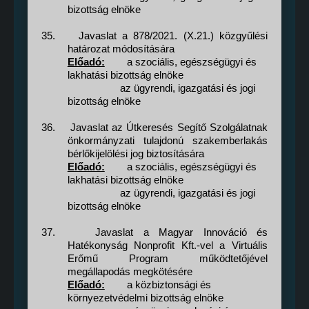
bizottság elnöke
35.
Javaslat a 878/2021. (X.21.) közgyűlési
határozat módosítására
Előadó:
a szociális, egészségügyi és
lakhatási bizottság elnöke
az ügyrendi, igazgatási és jogi
bizottság elnöke
36.
Javaslat az Útkeresés Segítő Szolgálatnak
önkormányzati tulajdonú szakemberlakás
bérlőkijelölési jog biztosítására
Előadó:
a szociális, egészségügyi és
lakhatási bizottság elnöke
az ügyrendi, igazgatási és jogi
bizottság elnöke
37.
Javaslat a Magyar Innováció és
Hatékonyság Nonprofit Kft.-vel a Virtuális
Erőmű Program működtetőjével
megállapodás megkötésére
Előadó:
a közbiztonsági és
környezetvédelmi bizottság elnöke