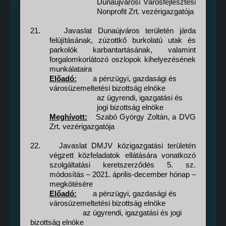
Dunaújvárosi Városfejlesztési
Nonprofit Zrt. vezérigazgatója
21.
Javaslat Dunaújváros területén járda
felújításának, zúzottkő burkolatú utak és
parkolók karbantartásának, valamint
forgalomkorlátozó oszlopok kihelyezésének
munkálataira
Előadó:
a pénzügyi, gazdasági és
városüzemeltetési bizottság elnöke
az ügyrendi, igazgatási és
jogi bizottság elnöke
Meghívott:
Szabó György Zoltán, a DVG
Zrt. vezérigazgatója
22.
Javaslat DMJV közigazgatási területén
végzett közfeladatok ellátására vonatkozó
szolgáltatási keretszerződés 5. sz.
módosítás – 2021. április-december hónap –
megkötésére
Előadó:
a pénzügyi, gazdasági és
városüzemeltetési bizottság elnöke
az ügyrendi, igazgatási és jogi
bizottság elnöke