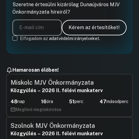
Szeretne értesülni kizárólag Dunaújváros MJV
Önkormányzata híreiről?
Kérem az értesítőket!
Elfogadom az
adatvédelmi irányelveket.
Hamarosan élőben!
Miskolc MJV Önkormányzata
Közgyűlés – 2026 II. félévi munkaterv
48
16
51
46
nap
óra
perc
másodperc
Meghívó megtekintése
Szolnok MJV Önkormányzata
Közgyűlés – 2026 II. félévi munkaterv