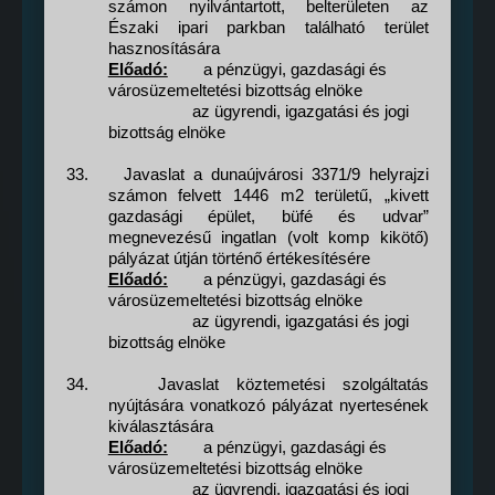
számon nyilvántartott, belterületen az
Északi ipari parkban található terület
hasznosítására
Előadó:
a pénzügyi, gazdasági és
városüzemeltetési bizottság elnöke
az ügyrendi, igazgatási és jogi
bizottság elnöke
33.
Javaslat a dunaújvárosi 3371/9 helyrajzi
számon felvett 1446 m2 területű, „kivett
gazdasági épület, büfé és udvar”
megnevezésű ingatlan (volt komp kikötő)
pályázat útján történő értékesítésére
Előadó:
a pénzügyi, gazdasági és
városüzemeltetési bizottság elnöke
az ügyrendi, igazgatási és jogi
bizottság elnöke
34.
Javaslat köztemetési szolgáltatás
nyújtására vonatkozó pályázat nyertesének
kiválasztására
Előadó:
a pénzügyi, gazdasági és
városüzemeltetési bizottság elnöke
az ügyrendi, igazgatási és jogi