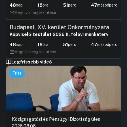
48
18
51
46
nap
óra
perc
másodperc
Meghívó megtekintése
Budapest, XV. kerület Önkormányzata
Képviselő-testület 2026 II. félévi munkaterv
48
18
51
46
nap
óra
perc
másodperc
Meghívó megtekintése
Legfrissebb videó
Friss
Közigazgatási és Pénzügyi Bizottság ülés
2026.08.06.