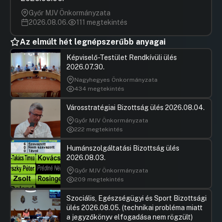
Győr MJV Önkormányzata
2026.08.06.
111 megtekintés
Az elmúlt hét legnépszerűbb anyagai
Képviselő-Testület Rendkívüli ülés
2026.07.30.
Nagyhegyes Önkormányzata
434 megtekintés
Városstratégiai Bizottság ülés 2026.08.04.
Győr MJV Önkormányzata
222 megtekintés
Humánszolgáltatási Bizottság ülés
2026.08.03.
Győr MJV Önkormányzata
209 megtekintés
Szociális, Egészségügyi és Sport Bizottsági
ülés 2026.08.05. (technikai probléma miatt
a jegyzőkönyv elfogadása nem rögzült)