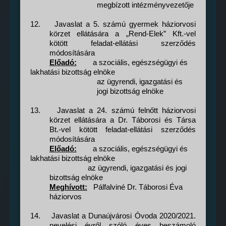
megbízott intézményvezetője
12.
Javaslat a 5. számú gyermek háziorvosi
körzet ellátására a „Rend-Elek” Kft.-vel
kötött feladat-ellátási szerződés
módosítására
Előadó:
a szociális, egészségügyi és
lakhatási bizottság elnöke
az ügyrendi, igazgatási és
jogi bizottság elnöke
13.
Javaslat a 24. számú felnőtt háziorvosi
körzet ellátására a Dr. Táborosi és Társa
Bt.-vel kötött feladat-ellátási szerződés
módosítására
Előadó:
a szociális, egészségügyi és
lakhatási bizottság elnöke
az ügyrendi, igazgatási és jogi
bizottság elnöke
Meghívott:
Pálfalviné Dr. Táborosi Éva
háziorvos
14.
Javaslat a Dunaújvárosi Óvoda 2020/2021.
nevelési évről szóló éves beszámoló