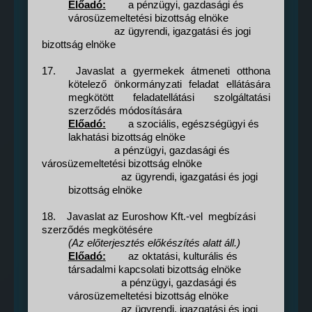
Előadó:
a pénzügyi, gazdasági és
városüzemeltetési bizottság elnöke
az ügyrendi, igazgatási és jogi
bizottság elnöke
17.
Javaslat a gyermekek átmeneti otthona
kötelező önkormányzati feladat ellátására
megkötött feladatellátási szolgáltatási
szerződés módosítására
Előadó:
a szociális, egészségügyi és
lakhatási bizottság elnöke
a pénzügyi, gazdasági és
városüzemeltetési bizottság elnöke
az ügyrendi, igazgatási és jogi
bizottság elnöke
18.
Javaslat
az Euroshow Kft.-vel
megbízási
szerződés megkötésére
(Az előterjesztés előkészítés alatt áll.)
Előadó:
az oktatási, kulturális és
társadalmi kapcsolati bizottság elnöke
a pénzügyi, gazdasági és
városüzemeltetési bizottság elnöke
az ügyrendi, igazgatási és jogi