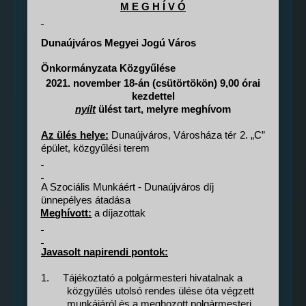
M E G H Í V Ó
Dunaújváros Megyei Jogú Város
Önkormányzata Közgyűlése
2021. november 18-án (csütörtökön) 9,00 órai
kezdettel
nyílt
ülést tart, melyre meghívom
Az ülés helye:
Dunaújváros, Városháza tér 2. „C”
épület, közgyűlési terem
A
Szociális Munkáért - Dunaújváros díj
ünnepélyes átadása
Meghívott:
a díjazottak
Javasolt napirendi pontok:
1.
Tájékoztató a polgármesteri hivatalnak a
közgyűlés utolsó rendes ülése óta végzett
munkájáról és a meghozott polgármesteri