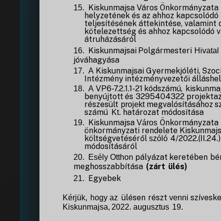
Kiskunmajsa Város Önkormányzata 
15.
helyzetének és az ahhoz kapcsolódó 
teljesítésének áttekintése, valamint 
kötelezettség és ahhoz kapcsolódó 
átruházásáról
Kiskunmajsai
Polgármesteri
16.
Hivatal
jóváhagyása
Kiskunmajsai
Gyermekjóléti,
Szoci
17.
A
Intézmény
intézményvezetői
álláshe
VP6-7.2.1.1-21
kódszámú,
kiskunma
18.
A
benyújtott
és
3295404322
projekta
részesült
megvalósításához
s
projekt
számú
határozat
módosítása
Kt.
Kiskunmajsa
Önkormányzata
19.
Város
önkormányzati
rendelete
Kiskunmaj
költségvetéséről
4/2022.(II.24.)
szóló
módosításáról
pályázat
keretében
bé
20.
Esély Otthon
meghosszabbítása
(zárt
ülés)
Egyebek
21.
ülésen
részt
szíveske
Kérjük,
hogy
az
venni
Kiskunmajsa,
2022.
augusztus
19.