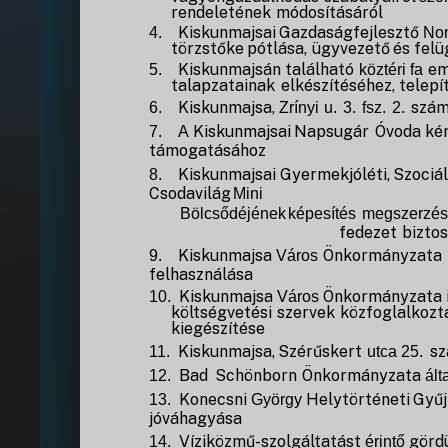
rendeletének
módosításáról
Kiskunmajsai
Gazdaságfejlesztő
4.
Non
törzstőke
pótlása,
ügyvezető
és
felü
Kiskunmajsán
található
em
5.
köztéri
fa
talapzatainak
elkészítéséhez,
telepí
Kiskunmajsa,
szá
6.
Zrínyi
u.
3.
fsz.
2.
Kiskunmajsai
Napsugár
Óvoda
ké
7.
A
támogatásához
Kiskunmajsai
Gyermekjóléti,
Szociál
8.
Csodavilág
Mini
Bölcsődéjének
képesítés
megszerzé
fedezet
biztos
Kiskunmajsa
Önkormányzata
9.
Város
felhasználása
Kiskunmajsa
Önkormányzata
10.
Város
költségvetési
szervek
közfoglalkozt
kiegészítése
Kiskunmajsa,
Szérűskert
s
11.
utca 25.
Bad
Schönborn
Önkormányzata
12.
ált
Konecsni
Helytörténeti
Gyű
13.
György
jóváhagyása
Víziközmű-szolgáltatást
görd
14.
érintő