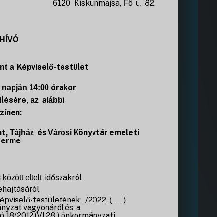
Kiskunmajsa,
82.
6120
Fő
u.
HÍVÓ
Képviselő-testület
nt
a
órakor
napján 14:00
ülésére,
az
alábbi
zínen:
t,
és
Könyvtár
emeleti
Tájház
Városi
terme
időszakról
 között eltelt
ehajtásáról
épviselő-testületének
../2022.
(.….)
ányzat
vagyonáról
és
a
18/2012.(VI.28.)
önkormányzati
ló