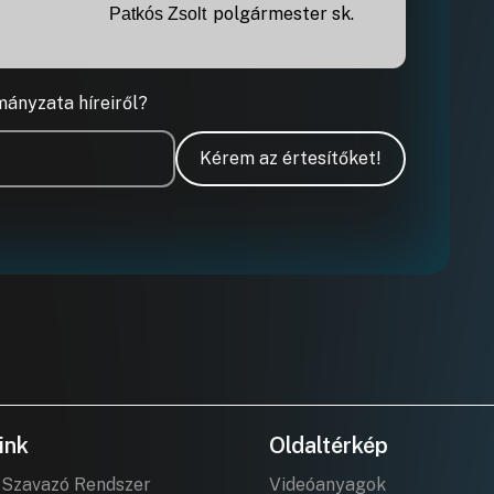
polgármester
sk
.
Patkós
Zsolt
mányzata híreiről?
Kérem az értesítőket!
ink
Oldaltérkép
 Szavazó Rendszer
Videóanyagok