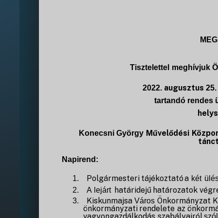
MEG
Tisztelettel
meghívjuk
Ö
augusztus
2022.
25.
tartandó rendes
helys
Művelődési
Közpon
Konecsni
György
tánc
Napirend:
Polgármesteri
tájékoztató
a
1.
két
ülés
határidejű
határozatok
végr
2.
A
lejárt
Kiskunmajsa
Önkormányzat
K
3.
Város
önkormányzati
rendelete
az
önkorm
vagyongazdálkodás
szabályairól
szó