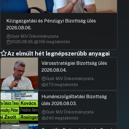
Közigazgatási és Pénzügyi Bizottság ülés
2026.08.06.
Győr MJV Önkormányzata
2026.08.06.
166 megtekintés
Az elmúlt hét legnépszerűbb anyagai
Városstratégiai Bizottság ülés
2026.08.04.
Győr MJV Önkormányzata
273 megtekintés
Humánszolgáltatási Bizottság
ülés 2026.08.03.
Győr MJV Önkormányzata
240 megtekintés