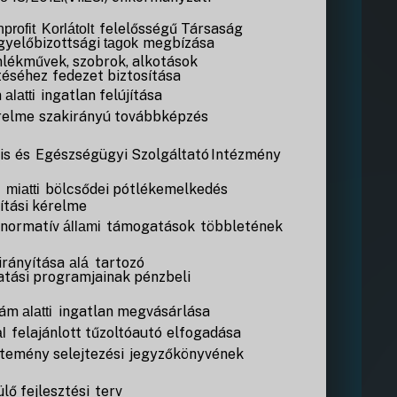
felelősségű Társaság
profit
Korlátolt
gyelőbizottsági
megbízása
tagok
lékművek,
szobrok,
alkotások
téséhez
fedezet
biztosítása
m
ingatlan
felújítása
alatti
relme
szakirányú
továbbképzés
is
és
Egészségügyi
Szolgáltató
Intézmény
bölcsődei
pótlékemelkedés
s
miatti
ítási
kérelme
normatív
támogatások
többletének
állami
irányítása
tartozó
alá
atási
programjainak
pénzbeli
zám
ingatlan
megvásárlása
alatti
felajánlott
tűzoltóautó
elfogadása
al
jtemény
selejtezési
jegyzőkönyvének
ülő
fejlesztési
terv