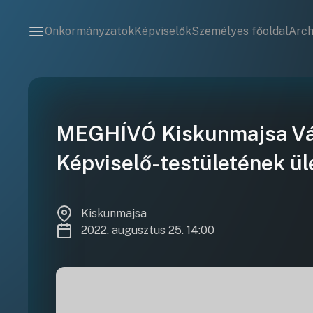
Önkormányzatok
Képviselők
Személyes főoldal
Arc
MEGHÍVÓ Kiskunmajsa Vá
Képviselő-testületének ü
Kiskunmajsa
2022. augusztus 25. 14:00