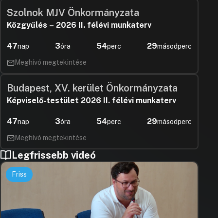
Szolnok MJV Önkormányzata
Közgyűlés – 2026 II. félévi munkaterv
47
3
54
28
nap
óra
perc
másodperc
Meghívó megtekintése
Budapest, XV. kerület Önkormányzata
Képviselő-testület 2026 II. félévi munkaterv
47
3
54
28
nap
óra
perc
másodperc
Meghívó megtekintése
Legfrissebb videó
Friss