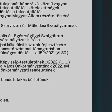
tulajdonát képező víziközmű vagyon
feladatellátási kötelezettségek
döntés a feladatellátási
vagyon Magyar Állam részére történő
Szervezeti
és
Működési
Szabályzatának
ális
és
Egészségügyi
Szolgáltató
lyére
pályázat
kiírása
jsai
közutak
fejlesztésére
külterületi
zonosító
számmal támogatásban
zükséges
döntés
a
152/2021.(VI.30.)
–
Képviselő-testületének
../2022.
(……)
sa
Önkormányzatának
2022.
Város
évi
önkormányzati
rendeletének
rbeadott
lakás
bérletének
djen.