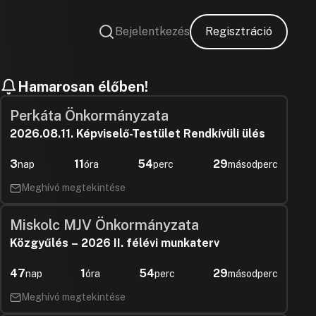
Bejelentkezés
Regisztráció
Hamarosan élőben!
Perkáta Önkormányzata
2026.08.11. Képviselő-Testület Rendkívüli ülés
3
11
54
28
nap
óra
perc
másodperc
Meghívó megtekintése
Miskolc MJV Önkormányzata
Közgyűlés – 2026 II. félévi munkaterv
47
1
54
28
nap
óra
perc
másodperc
Meghívó megtekintése