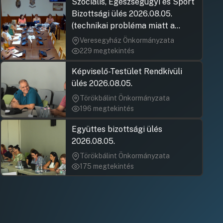
Szociális, Egészségügyi és Sport
Bizottsági ülés 2026.08.05.
(technikai probléma miatt a
jegyzőkönyv elfogadása nem
Veresegyház Önkormányzata
rögzült)
229 megtekintés
Képviselő-Testület Rendkívüli
ülés 2026.08.05.
Törökbálint Önkormányzata
196 megtekintés
Együttes bizottsági ülés
2026.08.05.
Törökbálint Önkormányzata
175 megtekintés