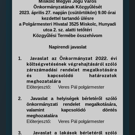
Miskolc Megyei Jogú Város
Önkormányzatának Közgyűlését
2023. április 27. napján (csütörtökön) 9.00 órai
kezdettel tartandó ülésre
a Polgármesteri Hivatal 3525 Miskolc, Hunyadi
utca 2. sz. alatti tetőtéri
Közgyűlési Termébe összehívom
Napirendi javaslat
Javaslat az Önkormányzat 2022. évi
1.
költségvetésének végrehajtásáról szóló
zárszámadási rendelet megalkotására
és kapcsolódó határozatok
meghozatalára
Előterjesztő:
Veres Pál polgármester
2.
Javaslat a helyiségek bérletéről szóló
önkormányzati rendelet megalkotására,
valamint kapcsolódó döntés
meghozatalára
Előterjesztő:
Veres Pál polgármester
Javaslat a lakások bérletéről szóló
3.