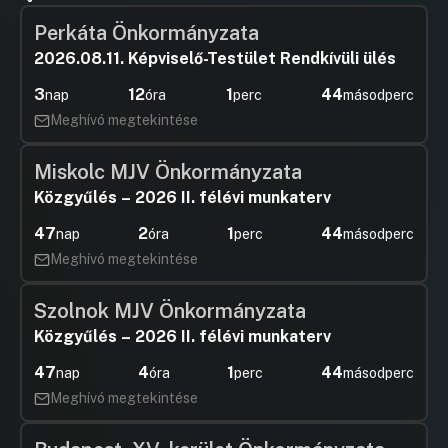
Perkáta Önkormányzata
2026.08.11. Képviselő-Testület Rendkívüli ülés
3
12
1
43
nap
óra
perc
másodperc
Meghívó megtekintése
Miskolc MJV Önkormányzata
Közgyűlés – 2026 II. félévi munkaterv
47
2
1
43
nap
óra
perc
másodperc
Meghívó megtekintése
Szolnok MJV Önkormányzata
Közgyűlés – 2026 II. félévi munkaterv
47
4
1
43
nap
óra
perc
másodperc
Meghívó megtekintése