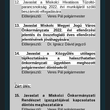
12.
Javaslat a Miskolci Hivatásos Tűzoltó-
parancsnokság 2022. évi munkájáról szóló
beszámoló elfogadására
Előterjesztő:
Veres Pál polgármester
13.
Javaslat Miskolc Megyei Jogú Város
Önkormányzata 2022. évi ellenőrzési
jelentés és összefoglaló éves ellenőrzési
jelentésének jóváhagyására
Előterjesztő:
Dr. Ignácz Dávid jegyző
14.
Javaslat a Közgyűlés utólagos
tájékoztatására a halaszthatatlan
önkormányzati ügyekben meghozott
polgármesteri döntésekről
Előterjesztő:
Veres Pál polgármester
Zárt ülés:
Javaslat a Miskolci Önkormányzati
15.
Rendészet igazgatójával kapcsolatos
döntés meghozatalára
Előterjesztő:
Veres Pál polgármester