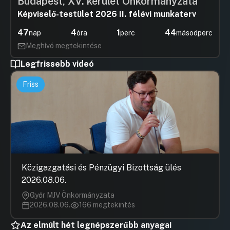
Budapest, XV. kerület Önkormányzata
Képviselő-testület 2026 II. félévi munkaterv
47
4
1
43
nap
óra
perc
másodperc
Meghívó megtekintése
Legfrissebb videó
Friss
Közigazgatási és Pénzügyi Bizottság ülés
2026.08.06.
Győr MJV Önkormányzata
2026.08.06.
166 megtekintés
Az elmúlt hét legnépszerűbb anyagai