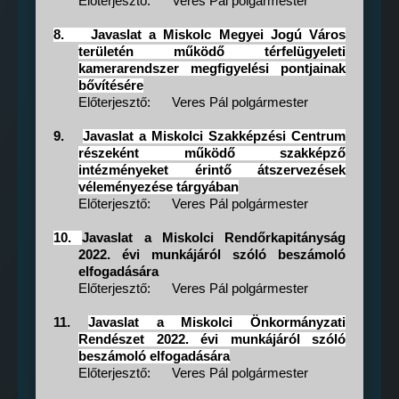
Előterjesztő:
Veres Pál polgármester
8.
Javaslat a Miskolc Megyei Jogú Város
területén működő térfelügyeleti
kamerarendszer megfigyelési pontjainak
bővítésére
Előterjesztő:
Veres Pál polgármester
9.
Javaslat a Miskolci Szakképzési Centrum
részeként működő szakképző
intézményeket érintő átszervezések
véleményezése tárgyában
Előterjesztő:
Veres Pál polgármester
10.
Javaslat a Miskolci Rendőrkapitányság
2022. évi munkájáról szóló beszámoló
elfogadására
Előterjesztő:
Veres Pál polgármester
11.
Javaslat a Miskolci Önkormányzati
Rendészet 2022. évi munkájáról szóló
beszámoló elfogadására
Előterjesztő:
Veres Pál polgármester