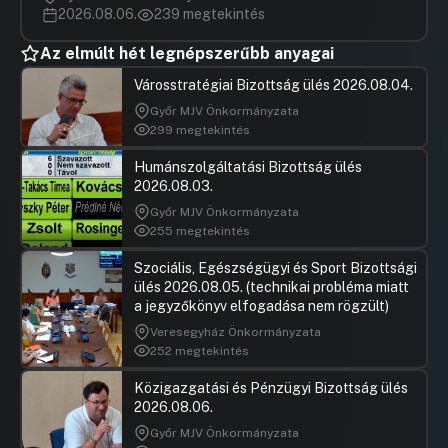
2026.08.06.
239 megtekintés
Az elmúlt hét legnépszerűbb anyagai
Városstratégiai Bizottság ülés 2026.08.04.
Győr MJV Önkormányzata
299 megtekintés
Humánszolgáltatási Bizottság ülés
2026.08.03.
Győr MJV Önkormányzata
255 megtekintés
Szociális, Egészségügyi és Sport Bizottsági
ülés 2026.08.05. (technikai probléma miatt
a jegyzőkönyv elfogadása nem rögzült)
Veresegyház Önkormányzata
252 megtekintés
Közigazgatási és Pénzügyi Bizottság ülés
2026.08.06.
Győr MJV Önkormányzata