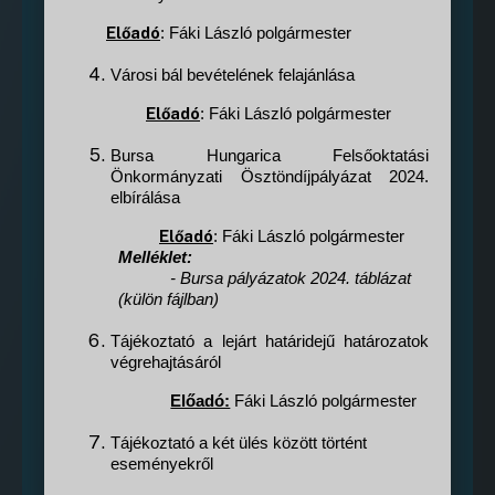
Előadó
: Fáki László polgármester
Városi bál bevételének felajánlása
Előadó
: Fáki László polgármester
Bursa
Hungarica Felsőoktatási
Önkormányzati Ösztöndíjpályázat
2024.
elbírálása
Előadó
: Fáki László polgármester
Melléklet:
-
Bursa
pályázatok 2024. táblázat
(külön fájlban)
Tájékoztató
a lejárt határidejű határozatok
végrehajtásáról
Előadó:
F
áki László polgármester
T
ájékoztató a két ülés között történt
eseményekről