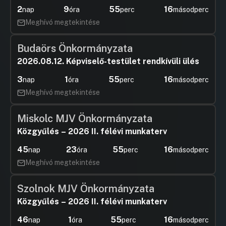
2
9
55
15
nap
óra
perc
másodperc
Meghívó megtekintése
Budaörs Önkormányzata
2026.08.12. Képviselő-testület rendkívüli ülés
3
1
55
15
nap
óra
perc
másodperc
Meghívó megtekintése
Miskolc MJV Önkormányzata
Közgyűlés – 2026 II. félévi munkaterv
45
23
55
15
nap
óra
perc
másodperc
Meghívó megtekintése
Szolnok MJV Önkormányzata
Közgyűlés – 2026 II. félévi munkaterv
46
1
55
15
nap
óra
perc
másodperc