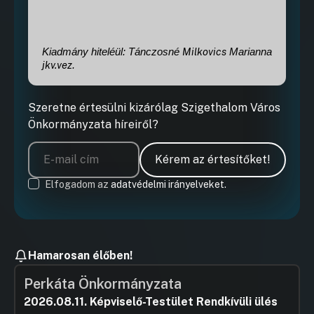
Milkovics
Kiadmány hiteléül: Tánczosné
Marianna
jkv.vez
.
Szeretne értesülni kizárólag Szigethalom Város
Önkormányzata híreiről?
Kérem az értesítőket!
Elfogadom az
adatvédelmi irányelveket.
Hamarosan élőben!
Perkáta Önkormányzata
2026.08.11. Képviselő-Testület Rendkívüli ülés