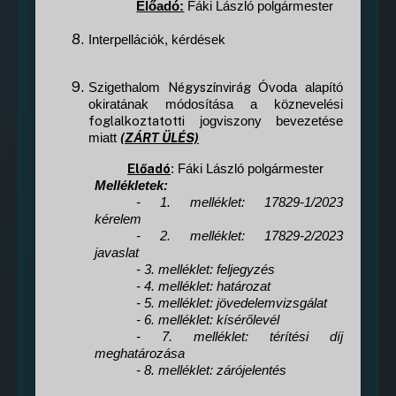
Előadó:
F
áki László polgármester
Interpellációk, kérdések
Négyszínvirág
Szigethalom
Óvoda alapító
okiratának módosítása a köznevelési
foglalkoztatotti
jogviszony bevezetése
(ZÁRT ÜLÉS)
miatt
Előadó
: Fáki László polgármester
Mellékletek:
- 1. melléklet: 17829-1/2023
kérelem
- 2. melléklet:
17829-2/2023
javaslat
- 3. melléklet: feljegyzés
- 4. melléklet: határozat
- 5. melléklet: jövedelemvizsgálat
- 6. melléklet: kísérőlevél
- 7. melléklet: térítési díj
meghatározása
- 8. melléklet: zárójelentés