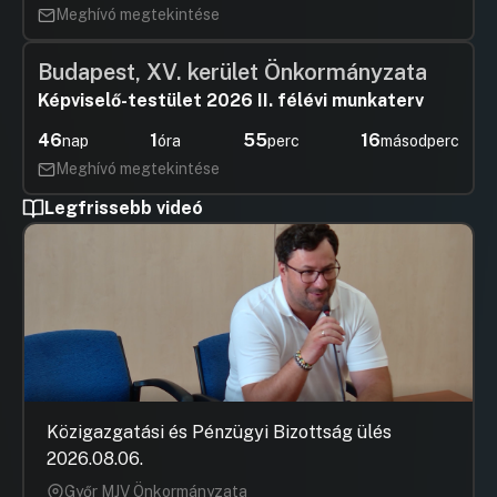
Meghívó megtekintése
Budapest, XV. kerület Önkormányzata
Képviselő-testület 2026 II. félévi munkaterv
46
1
55
15
nap
óra
perc
másodperc
Meghívó megtekintése
Legfrissebb videó
Közigazgatási és Pénzügyi Bizottság ülés
2026.08.06.
Győr MJV Önkormányzata