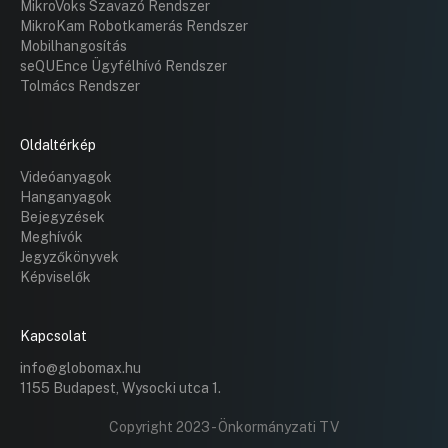
MikroVoks Szavazó Rendszer
MikroKam Robotkamerás Rendszer
Mobilhangosítás
seQUEnce Ügyfélhívó Rendszer
Tolmács Rendszer
Oldaltérkép
Videóanyagok
Hanganyagok
Bejegyzések
Meghívók
Jegyzőkönyvek
Képviselők
Kapcsolat
info@globomax.hu
1155 Budapest, Wysocki utca 1.
Copyright 2023 - Önkormányzati TV