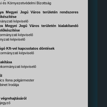
si és Környezetvédelmi Bizottság
ánya Megyei Jogú Város területén rendszeres
őkészítése
ányzati képviselő
nya Megyei Jogú Város területén kialakítandó
előkészítése
ormányzati képviselő
yzati képviselő
úgó Kft-vel kapcsolatos döntések
kormányzati képviselő
lakítása
kormányzati képviselő
ől
cs Ilona polgármester
inet Irodája
k végrehajtásáról
 jegyző