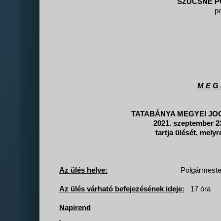
SZÜCSNÉ P
p
M E G 
TATABÁNYA MEGYEI JO
2021. szeptember 23
tartja ülését, mel
Az ülés helye:
Polgármester
Az ülés várható befejezésének ideje:
17 óra
Napirend