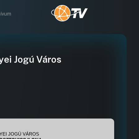
hívum
ei Jogú Város
YEI JOGÚ VÁROS