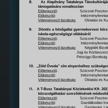
8.
Az Alapítvány Tatabánya Tánckultúrájá
támogatására vonatkozóan
Előterjesztő
:
Szücsné Posztovi
Előkészítő
:
Intézményfenntar
Véleményező bizottság:
Oktatási és Kul
9.
Döntés a felsőgallai gyermekorvosi körz
iskola-egészségügyi ellátásáról
Előterjesztő
:
Szücsné Posztovi
Előkészítő
:
Intézményfenntar
Véleményező bizottság:
Népjóléti Bizot
Jogi és Közbeszerz
Pénzügyi Bizottság
10.
„Zöld Óvoda” cím elnyeréséhez szükséges 
Előterjesztő
:
Szücsné Posztovi
Előkészítő
:
Intézményfenntar
Véleményező bizottság:
Oktatási és Kul
11.
A T-Busz Tatabányai Közlekedési Kft. 20
közszolgáltatási szerződésének módosít
Előterjesztő
:
Szücsné Posztovi
Előkészítő
:
Gazdálkodási Iro
Véleményező bizottság:
Gazdasági, Lak