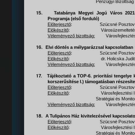
Pénzügyi Bizottság
15.
Tatabánya Megyei Jogú Város 2021-
Programja (első forduló)
Előterjesztő
:
Szücsné Posztovi
Előkészítő
:
Városüzemeltetés
Véleményező bizottság:
Városfejleszté
16.
Elvi döntés a mélygarázzsal kapcsolatban
Előterjesztő
:
Szücsné Posztovi
Előkészítő
:
dr. Holicska Judi
Véleményező bizottság:
Városfejleszté
17.
Tájékoztató a TOP-6. prioritási tengelye
korszerűsítése I.) támogatásban részesíte
Előterjesztő
:
Szücsné Posztovi
Előkészítő
:
Városfejlesztési 
Stratégiai és Monito
Véleményező bizottság:
Városfejleszté
18.
A Tulipános Ház kivitelezésével kapcsolat
Előterjesztő
:
Szücsné Posztovi
Előkészítő
:
Városfejlesztési 
Stratégiai és Monito