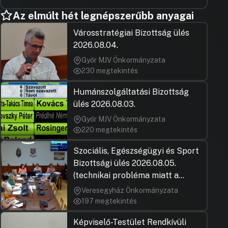
Az elmúlt hét legnépszerűbb anyagai
Városstratégiai Bizottság ülés
2026.08.04.
Győr MJV Önkormányzata
230 megtekintés
Humánszolgáltatási Bizottság
ülés 2026.08.03.
Győr MJV Önkormányzata
220 megtekintés
Szociális, Egészségügyi és Sport
Bizottsági ülés 2026.08.05.
(technikai probléma miatt a
jegyzőkönyv elfogadása nem
Veresegyház Önkormányzata
rögzült)
197 megtekintés
Képviselő-Testület Rendkívüli