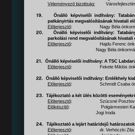
Véleményező bizottság:
Városfejleszté
19.
Önálló képviselői indítvány: Tatab
patkányirtás megvalósításának hivatali el
Előterjesztő
:
Nagy Béla önkorm
20.
Önálló képviselői indítvány: Tatabá
parkolási rend megvalósításának hivatali 
Előterjesztő
:
Hajdu Ferenc önk
Nagy Béla önkormán
21.
Önálló képviselői indítvány: A TSC Labdar
Előterjesztő
:
Fekete Miklós ön
22.
Önálló képviselői indítvány: Emlékhely kia
Előterjesztő
:
Schmidt Csaba ön
23.
Tájékoztató a két ülés közötti eseményekr
Előterjesztő
:
Szücsné Posztovi
Előkészítő
:
Polgármesteri Kab
Jogi Iroda
24.
Tájékoztató a lejárt határidejű határozato
Előterjesztő
:
dr. Verhóczki Zita