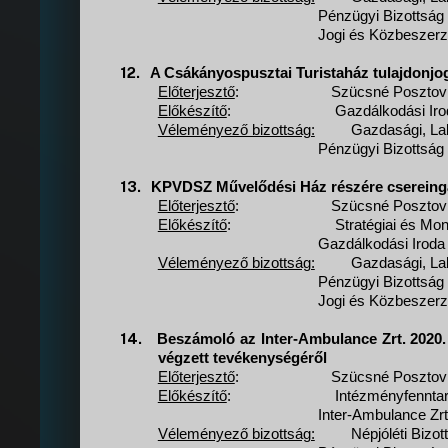
Pénzügyi Bizottság
Jogi és Közbeszerz
12.
A Csákányospusztai Turistaház tulajdonjo
Előterjesztő
:
Szücsné Posztovi
Előkészítő
:
Gazdálkodási Iro
Véleményező bizottság:
Gazdasági, Lak
Pénzügyi Bizottság
13.
KPVDSZ Művelődési Ház részére csereinga
Előterjesztő
:
Szücsné Posztovi
Előkészítő
:
Stratégiai és Mon
Gazdálkodási Iroda
Véleményező bizottság:
Gazdasági, Lak
Pénzügyi Bizottság
Jogi és Közbeszerz
14.
Beszámoló az Inter-Ambulance Zrt. 2020. j
végzett tevékenységéről
Előterjesztő
:
Szücsné Posztovi
Előkészítő
:
Intézményfenntar
Inter-Ambulance Zrt
Véleményező bizottság:
Népjóléti Bizot