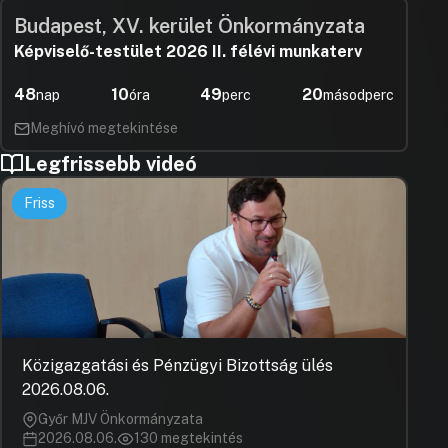
Budapest, XV. kerület Önkormányzata
Képviselő-testület 2026 II. félévi munkaterv
48
10
49
19
nap
óra
perc
másodperc
Meghívó megtekintése
Legfrissebb videó
Friss
Közigazgatási és Pénzügyi Bizottság ülés
2026.08.06.
Győr MJV Önkormányzata
2026.08.06.
130 megtekintés