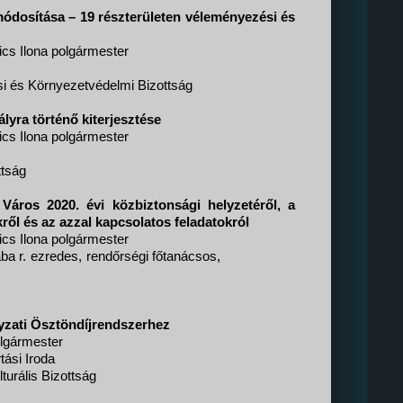
ódosítása – 19 részterületen véleményezési és
cs Ilona polgármester
si és Környezetvédelmi Bizottság
lyra történő kiterjesztése
cs Ilona polgármester
ttság
áros 2020. évi közbiztonsági helyzetéről, a
ről és az azzal kapcsolatos feladatokról
cs Ilona polgármester
ba r. ezredes, rendőrségi főtanácsos,
zati Ösztöndíjrendszerhez
olgármester
tási Iroda
turális Bizottság