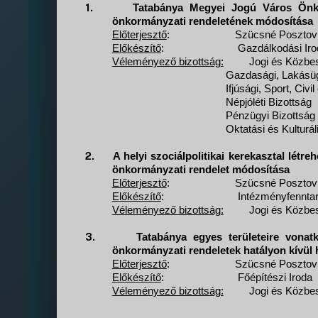
1.
Tatabánya Megyei Jogú Város Önko
önkormányzati rendeletének módosítása
Előterjesztő
:
Szücsné Posztovi
Előkészítő
:
Gazdálkodási Iro
Véleményező bizottság:
Jogi és Közbes
Gazdasági, Lakásügy
Ifjúsági, Sport, Civ
Népjóléti Bizottság
Pénzügyi Bizottság
Oktatási és Kulturál
2.
A helyi szociálpolitikai kerekasztal létr
önkormányzati rendelet módosítása
Előterjesztő
:
Szücsné Posztovi
Előkészítő
:
Intézményfenntar
Véleményező bizottság:
Jogi és Közbes
3.
Tatabánya egyes területeire vonatk
önkormányzati rendeletek hatályon kívül 
Előterjesztő
:
Szücsné Posztovi
Előkészítő
:
Főépítészi Iroda
Véleményező bizottság:
Jogi és Közbes