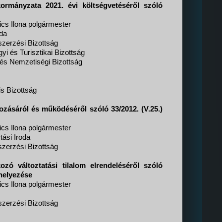
rmányzata 2021. évi költségvetéséről szóló
cs Ilona polgármester
da
zerzési Bizottság
i és Turisztikai Bizottság
il és Nemzetiségi Bizottság
is Bizottság
ehozásáról és működéséről szóló 33/2012. (V.25.)
cs Ilona polgármester
tási Iroda
zerzési Bizottság
ozó változtatási tilalom elrendeléséről szóló
helyezése
cs Ilona polgármester
zerzési Bizottság