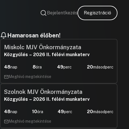
Bejelentkezés
Regisztráció
Hamarosan élőben!
Miskolc MJV Önkormányzata
Közgyűlés – 2026 II. félévi munkaterv
48
8
49
19
nap
óra
perc
másodperc
Meghívó megtekintése
Szolnok MJV Önkormányzata
Közgyűlés – 2026 II. félévi munkaterv
48
10
49
19
nap
óra
perc
másodperc
Meghívó megtekintése