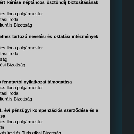
ért kérése néptáncos ösztöndíj biztosításának
cs Ilona polgármester
tási Iroda
turális Bizottság
ethez tartozó nevelési és oktatási intézmények
cs Ilona polgármester
tási Iroda
tság
ési Bizottság
fenntartói nyilatkozat támogatása
cs Ilona polgármester
tási Iroda
turális Bizottság
21. évi pénzügyi kompenzációs szerződése és a
ása
cs Ilona polgármester
da
ásügyi és Turisztikai Bizottság