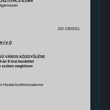
OSZTOVICS ILONA
olgármester
102-135/2021.
H Í V Ó
GÚ VÁROS KÖZGYŰLÉSE
-án 9 órai kezdettel
yre ezúton meghívom
i Hivatal konferenciaterme