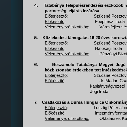
4.
Tatabánya Településrendezési eszközök m
partnerségi eljárás lezárása
Előterjesztő
:
Szücsné Posztovi
Előkészítő
:
Főépítészi Iroda
Véleményező bizottság:
Városfejleszté
5.
Közlekedési támogatás 16-20 éves korosztá
Előterjesztő
:
Szücsné Posztovi
Előkészítő
:
Hatósági Iroda
Véleményező bizottság:
Pénzügyi Bizo
6.
Beszámoló Tatabánya Megyei Jogú V
közbiztonság érdekében tett intézkedések
Előterjesztő
:
Szücsné Posztovi
Előkészítő
:
dr. Madari Csa
kapitányságvezető
Jogi Iroda
7.
Csatlakozás a Bursa Hungarica Önkormány
Előterjesztő
:
Lusztig Péter alp
Előkészítő
:
Intézményfenntar
Véleményező bizottság:
Oktatási és Kul