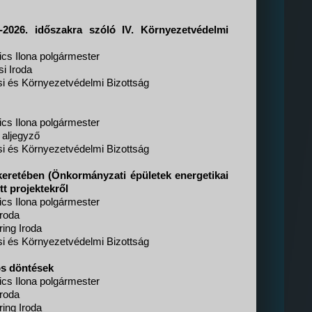
2026. időszakra szóló IV. Környezetvédelmi
cs Ilona polgármester
i Iroda
si és Környezetvédelmi Bizottság
cs Ilona polgármester
t aljegyző
si és Környezetvédelmi Bizottság
 keretében (Önkormányzati épületek energetikai
tt projektekről
cs Ilona polgármester
Iroda
ring Iroda
si és Környezetvédelmi Bizottság
os döntések
cs Ilona polgármester
Iroda
ring Iroda