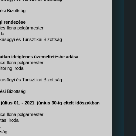
ési Bizottság
gi rendezése
cs Ilona polgármester
da
ásügyi és Turisztikai Bizottság
tlan ideiglenes üzemeltetésbe adása
cs Ilona polgármester
itoring Iroda
ásügyi és Turisztikai Bizottság
ési Bizottság
úlius 01. - 2021. június 30-ig eltelt időszakban
cs Ilona polgármester
tási Iroda
.
tság