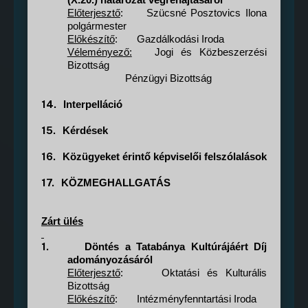
(X.20.) határozat végrehajtásáról
Előterjesztő
:
Szücsné Posztovics Ilona
polgármester
Előkészítő
:
Gazdálkodási Iroda
Véleményező:
Jogi és Közbeszerzési
Bizottság
Pénzügyi Bizottság
14.
Interpelláció
15.
Kérdések
16.
Közügyeket érintő képviselői felszólalások
17.
KÖZMEGHALLGATÁS
Zárt ülés
1.
Döntés a Tatabánya Kultúrájáért Díj
adományozásáról
Előterjesztő
:
Oktatási és Kulturális
Bizottság
Előkészítő
:
Intézményfenntartási Iroda