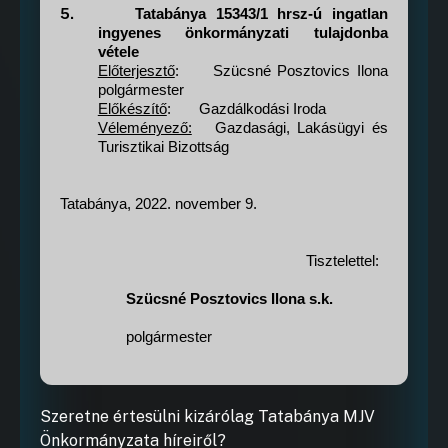
5.
Tatabánya 15343/1 hrsz-ú ingatlan
ingyenes önkormányzati tulajdonba
vétele
Előterjesztő
:
Szücsné Posztovics Ilona
polgármester
Előkészítő
:
Gazdálkodási Iroda
Véleményező:
Gazdasági, Lakásügyi és
Turisztikai Bizottság
Tatabánya, 2022. november 9.
Tisztelettel:
Szücsné Posztovics Ilona s.k.
polgármester
Szeretne értesülni kizárólag Tatabánya MJV
Önkormányzata híreiről?