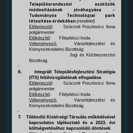
Településrendezési eszközök
módosításának jóváhagyása –
Tudományos Technológiai park
létesítése érdekében
(rendelet)
Előterjesztő
:
Szücsné Posztovics Ilona
polgármester
Előkészítő
:
Főépítészi Iroda
Véleményező:
Városfejlesztési és
Környezetvédelmi Bizottság
Jogi és Közbeszerzési
Bizottság
6.
Integrált Településfejlesztési Stratégia
(ITS) felülvizsgálatának elfogadása
Előterjesztő
:
Szücsné Posztovics Ilona
polgármester
Előkészítő
:
Főépítészi Iroda
Véleményező:
Városfejlesztési és
Környezetvédelmi Bizottság
7.
Többcélú Kistérségi Társulás működésével
kapcsolatos tájékoztató és a 2023. évi
költségvetéséhez kapcsolódó döntések