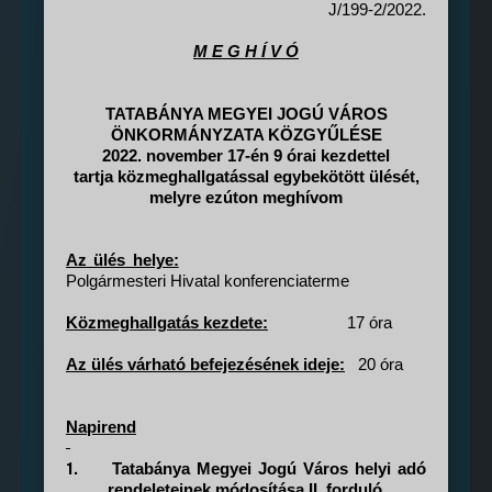
J/199-2/2022.
M E G H Í V Ó
TATABÁNYA MEGYEI JOGÚ VÁROS
ÖNKORMÁNYZATA KÖZGYŰLÉSE
2022. november 17-én 9 órai kezdettel
tartja közmeghallgatással egybekötött ülését,
melyre ezúton meghívom
Az ülés helye:
Polgármesteri Hivatal konferenciaterme
Közmeghallgatás kezdete:
17 óra
Az ülés várható befejezésének ideje:
20 óra
Napirend
1.
Tatabánya Megyei Jogú Város helyi adó
rendeleteinek módosítása II. forduló