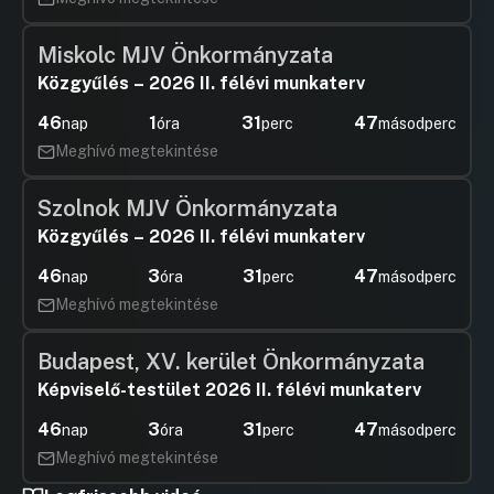
Miskolc MJV Önkormányzata
Közgyűlés – 2026 II. félévi munkaterv
46
1
31
47
nap
óra
perc
másodperc
Meghívó megtekintése
Szolnok MJV Önkormányzata
Közgyűlés – 2026 II. félévi munkaterv
46
3
31
47
nap
óra
perc
másodperc
Meghívó megtekintése
Budapest, XV. kerület Önkormányzata
Képviselő-testület 2026 II. félévi munkaterv
46
3
31
47
nap
óra
perc
másodperc
Meghívó megtekintése