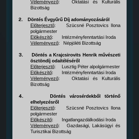
Véleményező
:
Oktatási és Kulturális
Bizottság
2.
Döntés Évgyűrű Díj adományozásáról
Előterjesztő
:
Szücsné Posztovics Ilona
polgármester
Előkészítő
:
Intézményfenntartási Iroda
Véleményező
:
Népjóléti Bizottság
3.
Döntés a Krajcsirovits Henrik művészeti
ösztöndíj odaítéléséről
Előterjesztő
:
Lusztig Péter alpolgármester
Előkészítő
:
Intézményfenntartási Iroda
Véleményező
:
Oktatási és Kulturális
Bizottság
4.
Döntés városérdekből történő
elhelyezésről
Előterjesztő
:
Szücsné Posztovics Ilona
polgármester
Előkészítő
:
Ingatlangazdálkodási Iroda
Véleményező
:
Gazdasági, Lakásügyi és
Turisztikai Bizottság