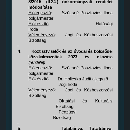
3/2015. (II.24.) önkormányzati rendelet
módosítása
Előterjesztő
:
Szücsné Posztovics Ilona
polgármester
Előkészítő
:
Hatósági
Iroda
Véleményező
:
Jogi és Közbeszerzési
Bizottság
4.
Köztisztviselők és az óvodai és bölcsődei
közalkalmazottak 2023. évi díjazása
(rendelet
)
Előterjesztő
:
Szücsné Posztovics Ilona
polgármester
Előkészítő
:
Dr. Holicska Judit aljegyző
Jogi Iroda
Véleményező
:
Jogi és Közbeszerzési
Bizottság
Oktatási és Kulturális
Bizottság
Pénzügyi
Bizottság
5.
Tatabánya,
Tatabánya,