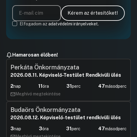
Kérem az értesítőket!
Elfogadom az
adatvédelmi irányelveket.
Hamarosan élőben!
Perkáta Önkormányzata
2026.08.11. Képviselő-Testület Rendkívüli ülés
2
11
31
47
nap
óra
perc
másodperc
Meghívó megtekintése
Budaörs Önkormányzata
2026.08.12. Képviselő-testület rendkívüli ülés
3
3
31
47
nap
óra
perc
másodperc
Meghívó megtekintése