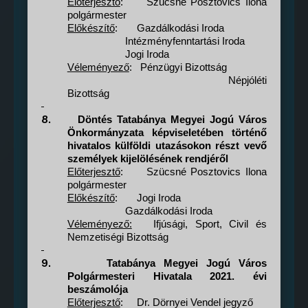
Előterjesztő
:
Szücsné Posztovics Ilona
polgármester
Előkészítő
:
Gazdálkodási Iroda
Intézményfenntartási Iroda
Jogi Iroda
Véleményező
:
Pénzügyi Bizottság
Népjóléti
Bizottság
8.
Döntés Tatabánya Megyei Jogú Város
Önkormányzata képviseletében történő
hivatalos külföldi utazásokon részt vevő
személyek kijelölésének rendjéről
Előterjesztő
:
Szücsné Posztovics Ilona
polgármester
Előkészítő
:
Jogi Iroda
Gazdálkodási Iroda
Véleményező:
Ifjúsági, Sport, Civil és
Nemzetiségi Bizottság
9.
Tatabánya Megyei Jogú Város
Polgármesteri Hivatala 2021. évi
beszámolója
Előterjesztő
:
Dr. Dörnyei Vendel jegyző