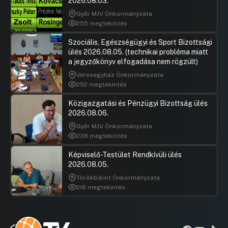
2026.08.03.
Győr MJV Önkormányzata
255 megtekintés
Szociális, Egészségügyi és Sport Bizottsági
ülés 2026.08.05. (technikai probléma miatt
a jegyzőkönyv elfogadása nem rögzült)
Veresegyház Önkormányzata
252 megtekintés
Közigazgatási és Pénzügyi Bizottság ülés
2026.08.06.
Győr MJV Önkormányzata
238 megtekintés
Képviselő-Testület Rendkívüli ülés
2026.08.05.
Törökbálint Önkormányzata
218 megtekintés