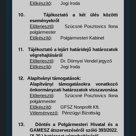
Előkészítő
:
Jogi Iroda
10.
Tájékoztató a két ülés közötti
eseményekről
Előterjesztő
:
Szücsné Posztovics Ilona
polgármester
Előkészítő
:
Polgármesteri Kabinet
11.
Tájékoztató a lejárt határidejű határozatok
végrehajtásáról
Előterjesztő
:
Dr. Dörnyei Vendel jegyző
Előkészítő
:
Jogi Iroda
12.
Alapítványi támogatások:
Alapítványi támogatásokra vonatkozó
önkormányzati határozatok visszavonása
Előterjesztő
:
Szücsné Posztovics Ilona
polgármester
Előkészítő
:
GFSZ Nonprofit Kft.
Véleményező:
Pénzügyi Bizottság
13.
Döntés a Polgármesteri Hivatal és a
GAMESZ átszervezéséről szóló 393/2022.