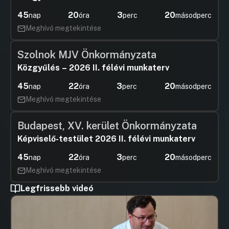
45
20
3
18
nap
óra
perc
másodperc
Meghívó megtekintése
Szolnok MJV Önkormányzata
Közgyűlés – 2026 II. félévi munkaterv
45
22
3
18
nap
óra
perc
másodperc
Meghívó megtekintése
Budapest, XV. kerület Önkormányzata
Képviselő-testület 2026 II. félévi munkaterv
45
22
3
18
nap
óra
perc
másodperc
Meghívó megtekintése
Legfrissebb videó