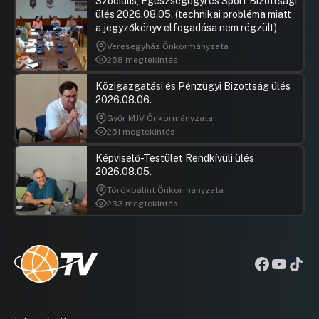
Szociális, Egészségügyi és Sport Bizottsági
ülés 2026.08.05. (technikai probléma miatt
a jegyzőkönyv elfogadása nem rögzült)
Veresegyház Önkormányzata
258 megtekintés
Közigazgatási és Pénzügyi Bizottság ülés
2026.08.06.
Győr MJV Önkormányzata
251 megtekintés
Képviselő-Testület Rendkívüli ülés
2026.08.05.
Törökbálint Önkormányzata
233 megtekintés