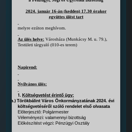
a Pénzügyi, Jogi és Ügyrendi Bizottság
2024. január 16-án (kedden) 17.30 órakor
együttes ülést tart
melyre ezúton meghívom.
Az ülés helye:
Városháza (Munkácsy M. u. 79.),
Testületi tárgyaló (010-es terem)
Napirend:
Nyilvános ülés:
1.
Költségvetést érintő ügy:
a.)
Törökbálint Város Önkormányzatának 2024. évi
költségvetéséről szóló rendelet első olvasata
Előterjesztő: Polgármester
Véleményezi: valamennyi bizottság
Előkészítést végzi: Pénzügyi Osztály