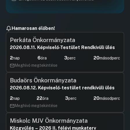
Hamarosan élőben!
Perkáta Önkormányzata
2026.08.11. Képviselő-Testület Rendkívüli ülés
2
6
3
18
nap
óra
perc
másodperc
Meghívó megtekintése
Budaörs Önkormányzata
2026.08.12. Képviselő-testület rendkívüli ülés
2
22
3
18
nap
óra
perc
másodperc
Meghívó megtekintése
Miskolc MJV Önkormányzata
Közgyűlés – 2026 II. félévi munkaterv