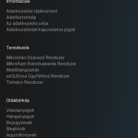
Információk
Adatkezelési tájékoztató
Adatbiztonság
Az adatkezelés célja
Adatkezeléssel kapcsolatos jogok
Termékeink
MikroVoks Szavazó Rendszer
MikroKam Robotkamerás Rendszer
Mobilhangosítás
seQUEnce Ügyfélhívó Rendszer
Tolmács Rendszer
Oldaltérkép
Videóanyagok
Hanganyagok
Bejegyzések
Meghívók
Jegyzőkönyvek