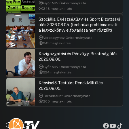
Győr MJV Önkormányzata
248 megtekintés
Szociális, Egészségügyi és Sport Bizottsági
ülés 2026.08.05. (technikai probléma miatt
a jegyzőkönyv elfogadása nem rögzült)
Veresegyház Önkormányzata
241 megtekintés
Közigazgatási és Pénzügyi Bizottság ülés
2026.08.06.
Győr MJV Önkormányzata
224 megtekintés
Képviselő-Testület Rendkívüli ülés
2026.08.05.
Törökbálint Önkormányzata
205 megtekintés