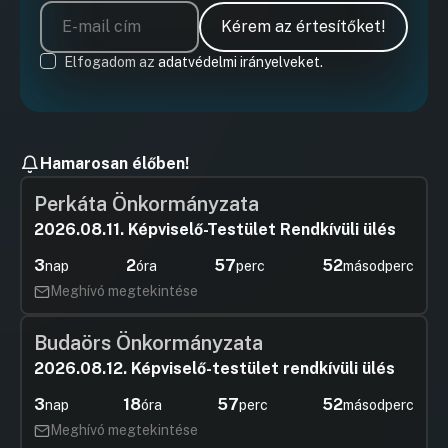
Kérem az értesítőket!
Elfogadom az
adatvédelmi irányelveket.
Hamarosan élőben!
Perkáta Önkormányzata
2026.08.11. Képviselő-Testület Rendkívüli ülés
3
2
57
51
nap
óra
perc
másodperc
Meghívó megtekintése
Budaörs Önkormányzata
2026.08.12. Képviselő-testület rendkívüli ülés
3
18
57
51
nap
óra
perc
másodperc
Meghívó megtekintése