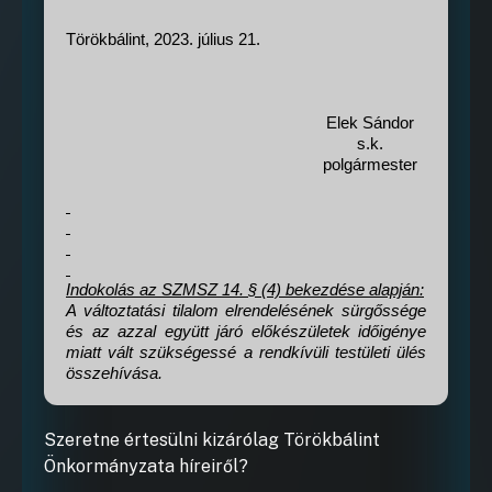
Törökbálint, 2023. július 21.
Elek Sándor
s.k.
polgármester
Indokolás az SZMSZ 14. § (4) bekezdése alapján:
A változtatási tilalom elrendelésének sürgőssége
és az azzal együtt járó előkészületek időigénye
miatt vált szükségessé a rendkívüli testületi ülés
összehívása.
Szeretne értesülni kizárólag Törökbálint
Önkormányzata híreiről?