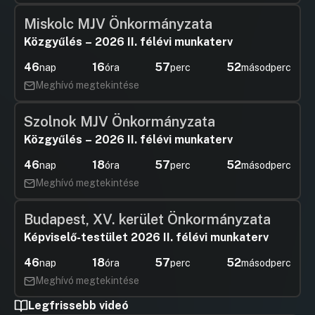
Miskolc MJV Önkormányzata
Közgyűlés – 2026 II. félévi munkaterv
46
16
57
52
nap
óra
perc
másodperc
Meghívó megtekintése
Szolnok MJV Önkormányzata
Közgyűlés – 2026 II. félévi munkaterv
46
18
57
52
nap
óra
perc
másodperc
Meghívó megtekintése
Budapest, XV. kerület Önkormányzata
Képviselő-testület 2026 II. félévi munkaterv
46
18
57
52
nap
óra
perc
másodperc
Meghívó megtekintése
Legfrissebb videó