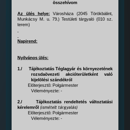
összehívom
Az ülés helye:
Városháza (2045 Törökbálint,
Munkácsy M. u. 79.) Testületi tárgyaló (010 sz.
terem)
Napirend:
Nyilvános ülés:
1./
Tájékoztatás Téglagyár és környezetének
rozsdaövezeti akcióterületként való
kijelölési szándékról
Előterjesztő: Polgármester
Véleményezte: -
2./
Tájékoztatás rendeltetés változtatási
(ismételt tárgyalás)
kérelemről
Előterjesztő: Polgármester
Véleményezte: -