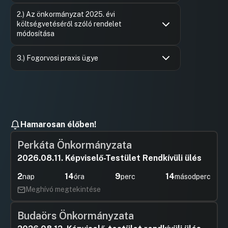
Hozzászólások
Ernyes Er
Ugrás a napirendi pontra
2.) Az önkormányzat 2025. évi
Hozzászól
költségvetéséről szóló rendelet
módosítása
Hozzászólások
Ernyes Er
Ugrás a napirendi pontra
Hozzászól
3.) Fogorvosi praxis ügye
Hozzászólások
Ernyes Er
Ugrás a napirendi pontra
Hozzászól
Hamarosan élőben!
Perkáta Önkormányzata
2026.08.11. Képviselő-Testület Rendkívüli ülés
2
14
9
14
nap
óra
perc
másodperc
Meghívó megtekintése
Budaörs Önkormányzata