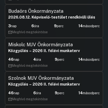
Budaörs Önkormányzata
2026.08.12. Képviselő-testület rendkívüli ülés
3
6
9
14
nap
óra
perc
másodperc
Meghívó megtekintése
Miskolc MJV Önkormányzata
Közgyűlés – 2026 II. félévi munkaterv
46
4
9
14
nap
óra
perc
másodperc
Meghívó megtekintése
Szolnok MJV Önkormányzata
Közgyűlés – 2026 II. félévi munkaterv
46
6
9
14
nap
óra
perc
másodperc
Meghívó megtekintése