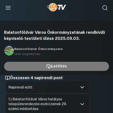
Videó
Balatonföldvár Város Önkormányzatának rendkívüli
lejátszása
képviselő-testületi ülése 2025.09.03.
Balatonföldvár Önkormányzata
1442 megtekintés
Letöltés
Összesen 4 napirendi pont
Napirendi előtt
Hozzászólások
Holovits 
Ugrás a napirendi pontra
1.) Balatonföldvár Város hatályos
Hozzászól
településrendezési eszközeinek 29.
számú módosítása