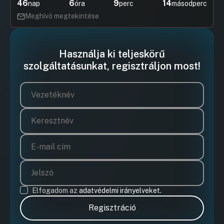
46
6
9
14
nap
óra
perc
másodperc
Meghívó megtekintése
Használja ki teljeskörű
szolgáltatásunkat, regisztráljon most!
Elfogadom az
adatvédelmi irányelveket.
Regisztráció