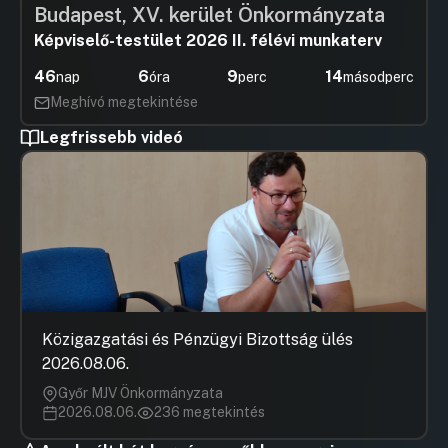
Budapest, XV. kerület Önkormányzata
Képviselő-testület 2026 II. félévi munkaterv
46
6
9
14
nap
óra
perc
másodperc
Meghívó megtekintése
Legfrissebb videó
Közigazgatási és Pénzügyi Bizottság ülés
2026.08.06.
Győr MJV Önkormányzata
2026.08.06.
236 megtekintés