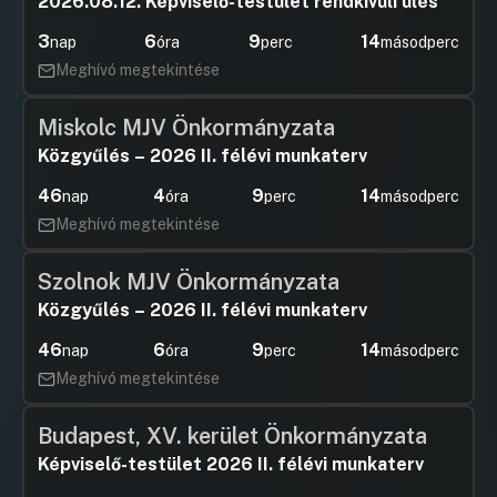
2026.08.12. Képviselő-testület rendkívüli ülés
3
6
9
14
nap
óra
perc
másodperc
Meghívó megtekintése
Miskolc MJV Önkormányzata
Közgyűlés – 2026 II. félévi munkaterv
46
4
9
14
nap
óra
perc
másodperc
Meghívó megtekintése
Szolnok MJV Önkormányzata
Közgyűlés – 2026 II. félévi munkaterv
46
6
9
14
nap
óra
perc
másodperc
Meghívó megtekintése
Budapest, XV. kerület Önkormányzata
Képviselő-testület 2026 II. félévi munkaterv