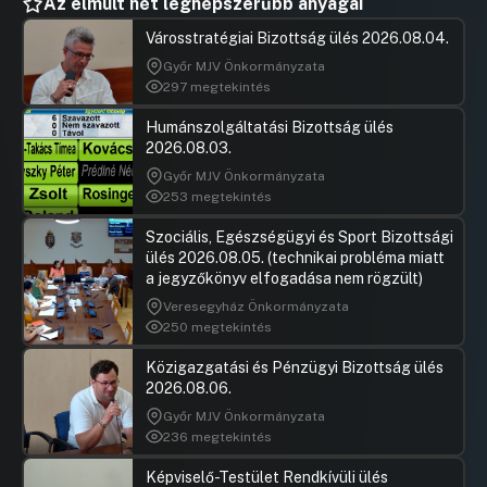
Az elmúlt hét legnépszerűbb anyagai
Városstratégiai Bizottság ülés 2026.08.04.
Győr MJV Önkormányzata
297 megtekintés
Humánszolgáltatási Bizottság ülés
2026.08.03.
Győr MJV Önkormányzata
253 megtekintés
Szociális, Egészségügyi és Sport Bizottsági
ülés 2026.08.05. (technikai probléma miatt
a jegyzőkönyv elfogadása nem rögzült)
Veresegyház Önkormányzata
250 megtekintés
Közigazgatási és Pénzügyi Bizottság ülés
2026.08.06.
Győr MJV Önkormányzata
236 megtekintés
Képviselő-Testület Rendkívüli ülés