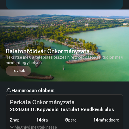
Balatonföldvár Önkormányzata
Tekintse meg a település összes hírét, képviselőjét, tudjon meg
mindent egy helyen!
Tovább
Hamarosan élőben!
Perkáta Önkormányzata
2026.08.11. Képviselő-Testület Rendkívüli ülés
2
14
9
14
nap
óra
perc
másodperc
Meghívó megtekintése