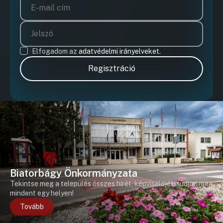
Elfogadom az
adatvédelmi irányelveket.
Regisztráció
Biatorbágy Önkormányzata
Tekintse meg a település összes hírét, képviselőjét, tudjon meg
mindent egy helyen!
Tovább