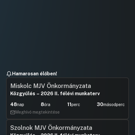
Hamarosan élőben!
Miskolc MJV Önkormányzata
Közgyűlés – 2026 II. félévi munkaterv
48
8
11
29
nap
óra
perc
másodperc
Meghívó megtekintése
Szolnok MJV Önkormányzata