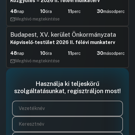
Közgyűlés – 2026 II. félévi munkaterv
48
10
11
29
nap
óra
perc
másodperc
Meghívó megtekintése
Budapest, XV. kerület Önkormányzata
Képviselő-testület 2026 II. félévi munkaterv
48
10
11
29
nap
óra
perc
másodperc
Meghívó megtekintése
Használja ki teljeskörű
szolgáltatásunkat, regisztráljon most!