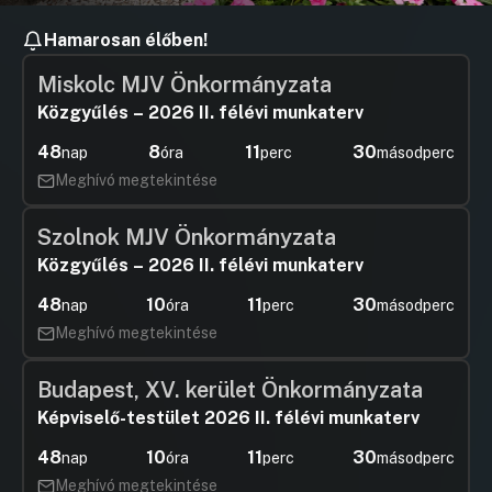
Hamarosan élőben!
Miskolc MJV Önkormányzata
Közgyűlés – 2026 II. félévi munkaterv
48
8
11
29
nap
óra
perc
másodperc
Meghívó megtekintése
Szolnok MJV Önkormányzata
Közgyűlés – 2026 II. félévi munkaterv
48
10
11
29
nap
óra
perc
másodperc
Meghívó megtekintése
Budapest, XV. kerület Önkormányzata
Képviselő-testület 2026 II. félévi munkaterv
48
10
11
29
nap
óra
perc
másodperc
Meghívó megtekintése