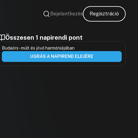
Bejelentkezés
Regisztráció
Összesen 1 napirendi pont
Budaörs - múlt és jövő harmóniájában
UGRÁS A NAPIREND ELEJÉRE