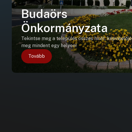
Budaörs
Önkormányzata
Tekintse meg a település összes hírét, képviselőjé
meg mindent egy helyen!
Tovább