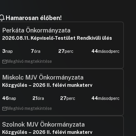
Hamarosan élőben!
Perkáta Önkormányzata
2026.08.11. Képviselő-Testület Rendkívüli ülés
3
7
27
43
nap
óra
perc
másodperc
Meghívó megtekintése
Miskolc MJV Önkormányzata
Közgyűlés – 2026 II. félévi munkaterv
46
21
27
43
nap
óra
perc
másodperc
Meghívó megtekintése
Szolnok MJV Önkormányzata
Közgyűlés – 2026 II. félévi munkaterv