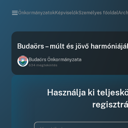
Önkormányzatok
Képviselők
Személyes főoldal
Arc
Budaörs – múlt és jövő harmóniájá
Budaörs Önkormányzata
634 megtekintés
Használja ki teljesk
regisztrá