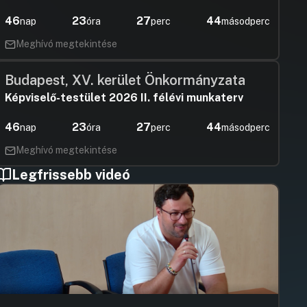
46
23
27
43
nap
óra
perc
másodperc
Meghívó megtekintése
Budapest, XV. kerület Önkormányzata
Képviselő-testület 2026 II. félévi munkaterv
46
23
27
43
nap
óra
perc
másodperc
Meghívó megtekintése
Legfrissebb videó