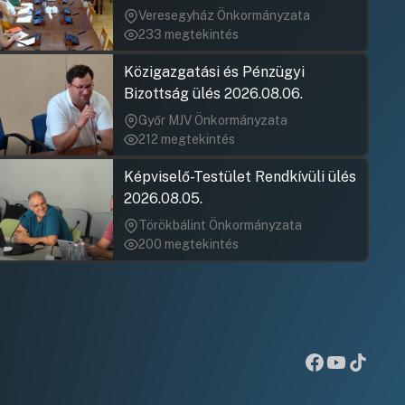
jegyzőkönyv elfogadása nem
Veresegyház Önkormányzata
rögzült)
233 megtekintés
Közigazgatási és Pénzügyi
Bizottság ülés 2026.08.06.
Győr MJV Önkormányzata
212 megtekintés
Képviselő-Testület Rendkívüli ülés
2026.08.05.
Törökbálint Önkormányzata
200 megtekintés