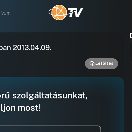
hívum
Videó
ban 2013.04.09.
lejátszása
Letöltés
örű szolgáltatásunkat,
ljon most!