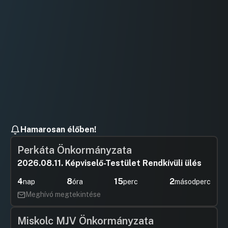
Hamarosan élőben!
Perkáta Önkormányzata
2026.08.11. Képviselő-Testület Rendkívüli ülés
4
8
15
2
nap
óra
perc
másodperc
Meghívó megtekintése
Miskolc MJV Önkormányzata