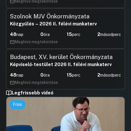
Meghívó megtekintése
Szolnok MJV Önkormányzata
Közgyűlés – 2026 II. félévi munkaterv
48
0
15
2
nap
óra
perc
másodperc
Meghívó megtekintése
Budapest, XV. kerület Önkormányzata
Képviselő-testület 2026 II. félévi munkaterv
48
0
15
2
nap
óra
perc
másodperc
Meghívó megtekintése
Legfrissebb videó
Friss