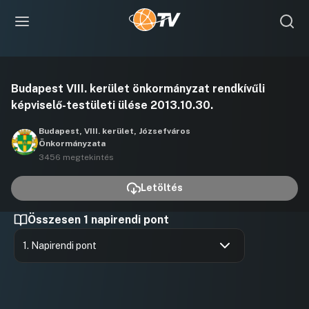
Videó
Budapest VIII. kerület önkormányzat rendkívűli
lejátszása
képviselő-testületi ülése 2013.10.30.
Budapest, VIII. kerület, Józsefváros
Önkormányzata
3456 megtekintés
Letöltés
Összesen 1 napirendi pont
1. Napirendi pont
Hozzászólások
Jakabfy 
Ugrás a napirendi pontra
Hozzászól