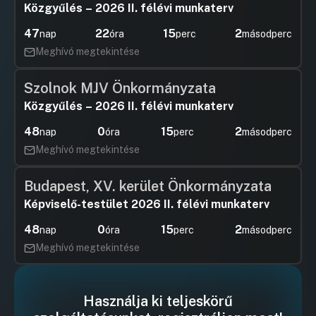
Közgyűlés – 2026 II. félévi munkaterv
47
22
15
2
nap
óra
perc
másodperc
Meghívó megtekintése
Szolnok MJV Önkormányzata
Közgyűlés – 2026 II. félévi munkaterv
48
0
15
2
nap
óra
perc
másodperc
Meghívó megtekintése
Budapest, XV. kerület Önkormányzata
Képviselő-testület 2026 II. félévi munkaterv
48
0
15
2
nap
óra
perc
másodperc
Meghívó megtekintése
Használja ki teljeskörű