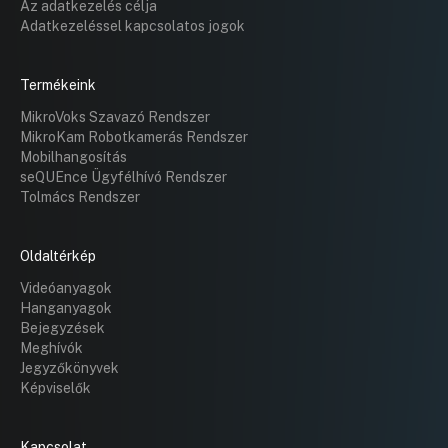
Az adatkezelés célja
Adatkezeléssel kapcsolatos jogok
Termékeink
MikroVoks Szavazó Rendszer
MikroKam Robotkamerás Rendszer
Mobilhangosítás
seQUEnce Ügyfélhívó Rendszer
Tolmács Rendszer
Oldaltérkép
Videóanyagok
Hanganyagok
Bejegyzések
Meghívók
Jegyzőkönyvek
Képviselők
Kapcsolat