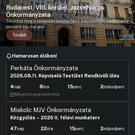
Budapest, VIII. kerület, Józsefváros
Önkormányzata
Tekintse meg a település összes hírét, képviselőjét, tudjon meg
mindent egy helyen!
Tovább
Hamarosan élőben!
Perkáta Önkormányzata
2026.08.11. Képviselő-Testület Rendkívüli ülés
4
8
15
2
nap
óra
perc
másodperc
Meghívó megtekintése
Miskolc MJV Önkormányzata
Közgyűlés – 2026 II. félévi munkaterv
47
22
15
2
nap
óra
perc
másodperc