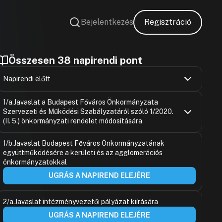
Bejelentkezés
Regisztráció
Összesen 38 napirendi pont
Napirendi előtt
Gulyás Gerg
Hozzászólások
Ugrás a napirendi pontra
1/a.Javaslat a Budapest Főváros Önkormányzata
Hozzászólásra
Szervezeti és Működési Szabályzatáról szóló 1/2020.
Gulyás Gerg
Hozzászólásra
(II. 5.) önkormányzati rendelet módosítására
Gulyás Gerg
Gulyás Gerg
Hozzászólások
Hozzászólásra
Ugrás a napirendi pontra
1/b.Javaslat Budapest Főváros Önkormányzatának
Porcher Áro
Hozzászólásra
együttműködésére a kerületi és az agglomerációs
Bujdosó An
Hozzászólásra
Vitézy Dávid
Hozzászólásra
önkormányzatokkal
Vitézy Dávid
Hozzászólásra
UGRÁS A NAPIREND ELEJÉRE
Keszthelyi 
Hozzászólásra
Szalay-Bobr
Hozzászólásra
Gulyás Gerg
Alexandra
2/a.Javaslat intézményvezetői pályázat kiírására
Hozzászólásra
Hozzászólásra
Radics Béla
Keszthelyi 
UGRÁS A NAPIREND ELEJÉRE
Hozzászólásra
Hozzászólásra