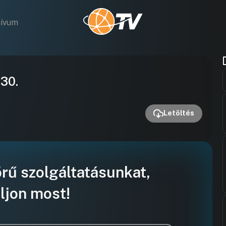
hívum
Videó
.30.
lejátszása
Letöltés
örű szolgáltatásunkat,
ljon most!