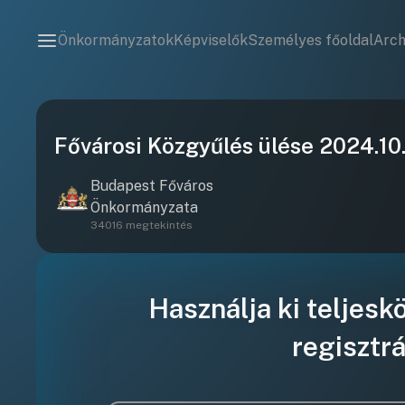
Önkormányzatok
Képviselők
Személyes főoldal
Arc
Fővárosi Közgyűlés ülése 2024.10
Budapest Főváros
Önkormányzata
34016 megtekintés
Használja ki teljesk
regisztrá