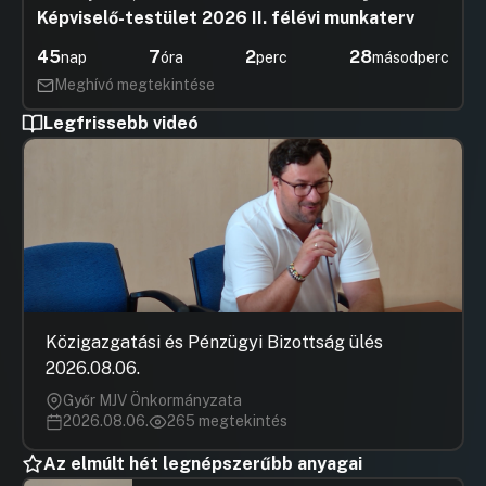
jóváhagyására
Képviselő-testület 2026 II. félévi munkaterv
Hozzászólások
Orbán Ár
Ugrás a napirendi pontra
45
7
2
28
nap
óra
perc
másodperc
14.Javaslat Budapest 2024. évi környezeti
Hozzászól
állapotértékelésének elfogadására
Meghívó megtekintése
UGRÁS A NAPIREND ELEJÉRE
Legfrissebb videó
15.Javaslat a Menhely Alapítvánnyal
megkötött Támogatási szerződés
módosítására
Hozzászólások
Gulyás Ge
Ugrás a napirendi pontra
16.Javaslat a 21.Verzió Nemzetközi
Hozzászól
Emberi Jogi Dokumentumfilm Fesztivál
támogatására
Hozzászólások
Szécsényi
Ugrás a napirendi pontra
17.Javaslat a Budapest XIII. kerület Szabolcs
Hozzászól
Közigazgatási és Pénzügyi Bizottság ülés
utca 27. szám alatti ingatlannal kapcsolatos,
2026.08.06.
kulturális és ifjúsági szakmai feladatellátást
érintő döntések meghozatalára
Győr MJV Önkormányzata
2026.08.06.
265 megtekintés
UGRÁS A NAPIREND ELEJÉRE
Az elmúlt hét legnépszerűbb anyagai
18.Törvényességi felhívás az Fkr. 33/C.