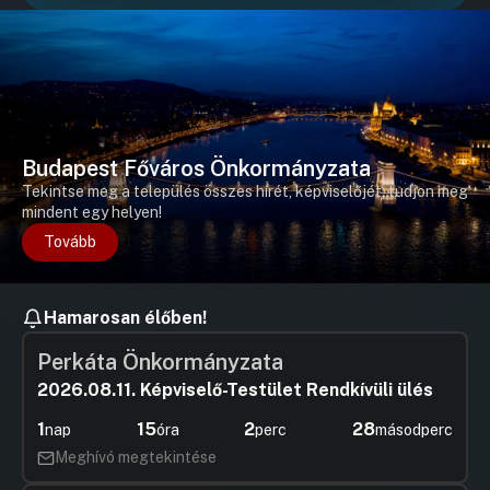
UGRÁS A NAPIREND ELEJÉRE
7.Javaslat kerületi önkormányzati
beruházásban megvalósult egyes
vagyonelemek átvételével kapcsolatos
döntések meghozatalára
UGRÁS A NAPIREND ELEJÉRE
Budapest Főváros Önkormányzata
Tekintse meg a település összes hírét, képviselőjét, tudjon meg
8.Javaslat egyes gazdasági társaságok
mindent egy helyen!
(BFVK Zrt., BFVT Kft., Budapesti
Tovább
Nagybani Piac Zrt., Radnóti Miklós
Színház Nonprofit Kft.)
könyvvizsgálóinak megválasztására
Hamarosan élőben!
Hozzászólások
Gulyás Ge
Ugrás a napirendi pontra
9.Javaslat a Budai Duna-parti főgyűjtő - Margit
Hozzászól
híd alatti rakpartszélesítés
Perkáta Önkormányzata
területrendezéséhez kapcsolódó állami
2026.08.11. Képviselő-Testület Rendkívüli ülés
vagyonba tartozó ingatlanok ingyenes
önkormányzati tulajdonba adásáról szóló
1
15
2
28
nap
óra
perc
másodperc
megállapodás megkötésére
Meghívó megtekintése
UGRÁS A NAPIREND ELEJÉRE