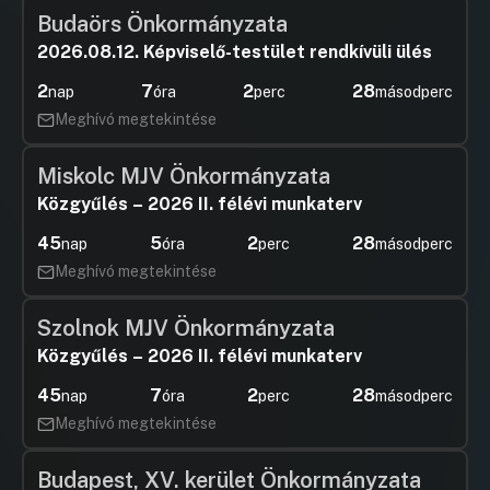
Budaörs Önkormányzata
10.Javaslat a „BKV Zrt. fejlesztési feladatai”
című feladattal kapcsolatos döntések
2026.08.12. Képviselő-testület rendkívüli ülés
meghozatalára
2
7
2
28
nap
óra
perc
másodperc
UGRÁS A NAPIREND ELEJÉRE
Meghívó megtekintése
11.Budapest Főváros
Kormányhivatalának javaslata fővárosi
Miskolc MJV Önkormányzata
településrendezési eszközök
Közgyűlés – 2026 II. félévi munkaterv
módosításával összefüggésben
45
Hozzászólások
5
2
28
Gulyás Ge
nap
óra
Ugrás a napirendi pontra
perc
másodperc
12.Javaslat a 2024. évi „Égig Érő Fű
Hozzászól
Meghívó megtekintése
Udvarzöldítési Program” című pályázat kiírására
UGRÁS A NAPIREND ELEJÉRE
Szolnok MJV Önkormányzata
13.Javaslat a Szent Gellért Gyógyfürdő
Közgyűlés – 2026 II. félévi munkaterv
és Uszoda, valamint a Gellért Szálló
45
7
2
28
nap
óra
perc
másodperc
épületegyüttese vonatkozásában
korábban létrejött szerződések
Meghívó megtekintése
módosításának, és az ingatlan-
nyilvántartási bejegyeztetésükhöz
Budapest, XV. kerület Önkormányzata
szükséges további szerződések