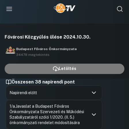
Videó
Fővárosi Közgyűlés ülése 2024.10.30.
lejátszása
Budapest Főváros Önkormányzata
34478 megtekintés
Letöltés
Összesen 38 napirendi pont
Napirendi előtt
Hozzászólások
Gulyás Ge
Ugrás a napirendi pontra
1/a.Javaslat a Budapest Főváros
Hozzászól
Önkormányzata Szervezeti és Működési
Szabályzatáról szóló 1/2020. (II. 5.)
önkormányzati rendelet módosítására