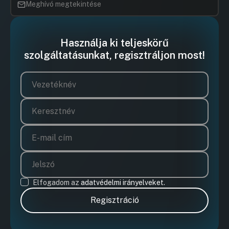
ingatlangazdálkodásra a lakhatási problémák
Meghívó megtekintése
enyhítése érdekében
UGRÁS A NAPIREND ELEJÉRE
Használja ki teljeskörű
5/d.Javaslata Budapest XI. Rimaszombati út 2.
szolgáltatásunkat, regisztráljon most!
szám alatti ingatlannal és a Fővárosi
Önkormányzat ingatlanhasznosításával
kapcsolatos döntések meghozatalára
UGRÁS A NAPIREND ELEJÉRE
5/e.Javaslat új fővárosi lakásrezsi-támogatási
rendszer kidolgozására
UGRÁS A NAPIREND ELEJÉRE
5/f.Javaslat a Fővárosi
Lakásügynökséggel kapcsolatos
döntések meghozatalára
Elfogadom az
adatvédelmi irányelveket.
Hozzászólások
Vitézy Dá
Ugrás a napirendi pontra
Regisztráció
6.Javaslat köznevelési feladatellátáshoz
Hozzászól
kapcsolódó vagyonkezelési szerződések
módosítására