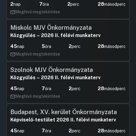
2
7
2
28
nap
óra
perc
másodperc
UGRÁS A NAPIREND ELEJÉRE
Meghívó megtekintése
3/c.Javaslat a Főpolgármester által
vezérigazgatói és ügyvezetői igazgatói
Miskolc MJV Önkormányzata
pozíciókra kiírt pályázatok visszavonása
Közgyűlés – 2026 II. félévi munkaterv
és új pályázatok kiírása
45
5
2
28
nap
óra
perc
másodperc
Hozzászólások
Déri Tibo
Ugrás a napirendi pontra
4.Javaslat a „Mi Budapestünk Program”
Hozzászól
Meghívó megtekintése
megvalósításával kapcsolatos
intézkedési terv elfogadására
Szolnok MJV Önkormányzata
Hozzászólások
Barna Jud
Ugrás a napirendi pontra
5/a.Javaslatok a megfizethető lakhatásért
Közgyűlés – 2026 II. félévi munkaterv
Hozzászól
UGRÁS A NAPIREND ELEJÉRE
45
7
2
28
nap
óra
perc
másodperc
Meghívó megtekintése
5/b.Javaslat a budapesti lakhatási válsággal
kapcsolatos döntések meghozatalára
Budapest, XV. kerület Önkormányzata
UGRÁS A NAPIREND ELEJÉRE
Képviselő-testület 2026 II. félévi munkaterv
5/c.Javaslat új, megfizethető lakhatási modell
45
7
2
28
nap
óra
perc
másodperc
kidolgozására és felelős