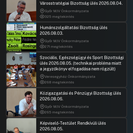
§-a és 33/P. §-a kapcsán
Városstratégiai Bizottság ülés 2026.08.04.
Győr MJV Önkormányzata
Hozzászólások
Dr. Ordas
Ugrás a napirendi pontra
20/a.Javaslat a HÉV járatritkításának
Hozzászól
325 megtekintés
elkerülése érdekében
Humánszolgáltatási Bizottság ülés
UGRÁS A NAPIREND ELEJÉRE
2026.08.03.
Győr MJV Önkormányzata
20/b.Javaslat a HÉV-vonalakat és -
271 megtekintés
járműveket érintő egyes kérdésekkel
kapcsolatos döntések meghozatalára
Szociális, Egészségügyi és Sport Bizottsági
ülés 2026.08.05. (technikai probléma miatt
Hozzászólások
Vitézy Dá
Ugrás a napirendi pontra
21.Javaslat a visszaváltható palackok
Hozzászól
a jegyzőkönyv elfogadása nem rögzült)
összegyűjtési lehetőségeinek bővítésére
Veresegyház Önkormányzata
268 megtekintés
Hozzászólások
Gál Józse
Ugrás a napirendi pontra
22.Javaslat a Budapesten működő
Hozzászól
országos múzeumok fővárosban tartása
Közigazgatási és Pénzügyi Bizottság ülés
és fejlesztése érdekében felterjesztési
2026.08.06.
jog gyakorlására és közös kiállásra
Győr MJV Önkormányzata
265 megtekintés
Hozzászólások
Vitézy Dá
Ugrás a napirendi pontra
23.Javaslat bérletes utasok számára
Hozzászól
díjmentes kutya- és kerékpárszállítási
Képviselő-Testület Rendkívüli ülés
lehetőség megteremtésére a BKK
2026.08.05.