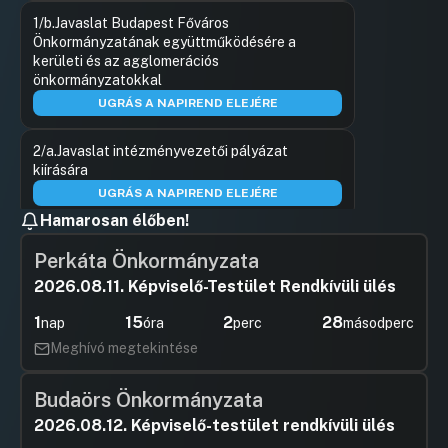
Hozzászólások
Gulyás Ge
Ugrás a napirendi pontra
1/b.Javaslat Budapest Főváros
Hozzászól
Önkormányzatának együttműködésére a
kerületi és az agglomerációs
önkormányzatokkal
UGRÁS A NAPIREND ELEJÉRE
2/a.Javaslat intézményvezetői pályázat
kiírására
UGRÁS A NAPIREND ELEJÉRE
Hamarosan élőben!
2/b.Javaslat a Fővárosi Állat- és
Perkáta Önkormányzata
Növénykert törvényes működésének
helyreállítása
2026.08.11. Képviselő-Testület Rendkívüli ülés
Hozzászólások
Dr. Ordas
Ugrás a napirendi pontra
1
15
2
28
nap
óra
perc
másodperc
3/a.Javaslat személyi döntések
Hozzászól
meghozatalára
Meghívó megtekintése
Hozzászólások
Bujdosó 
Ugrás a napirendi pontra
3/b.Javaslat a Főpolgármester által
Hozzászól
Budaörs Önkormányzata
igazgatósági és felügyelő bizottsági tagságra
2026.08.12. Képviselő-testület rendkívüli ülés
kiírt pályázatok visszavonására és új
pályázatok kiírására