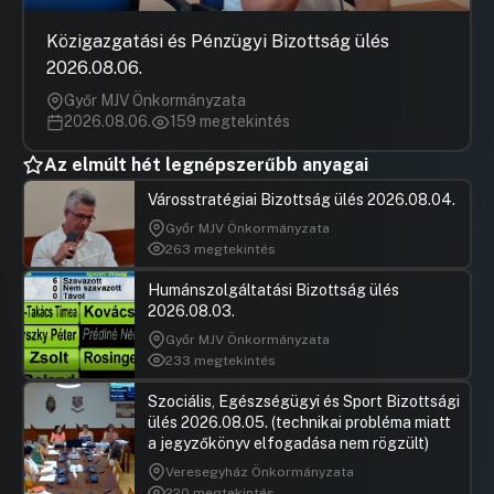
22.Javaslat a Diákváros projekthez
Hozzászól
szükséges, a Fővárosi Önkormányzat
Közigazgatási és Pénzügyi Bizottság ülés
hatáskörébe tartozó infrastruktúrális
2026.08.06.
fejlesztési feladatok felmérésére
Győr MJV Önkormányzata
Hozzászólások
Gulyás Ge
Ugrás a napirendi pontra
23.Javaslat az aluljárók nyitvatartása
2026.08.06.
159 megtekintés
Hozzászól
metró üzemidőhöz igazításának
vizsgálatára
Az elmúlt hét legnépszerűbb anyagai
Hozzászólások
Radics Bé
Ugrás a napirendi pontra
Városstratégiai Bizottság ülés 2026.08.04.
24.Javaslat a díjmentes kutya-és
Hozzászól
Győr MJV Önkormányzata
kerékpárszállítás jogosulti körének
263 megtekintés
kiterjesztésére
Hozzászólások
Böjthe Pé
Humánszolgáltatási Bizottság ülés
Ugrás a napirendi pontra
25.Javaslat a Nagykőrösi út XVIII.
Hozzászól
2026.08.03.
kerületi szakaszának teljes körű
Győr MJV Önkormányzata
felújítására vonatkozóan
233 megtekintés
Hozzászólások
Szaniszló
Ugrás a napirendi pontra
26.Javaslat új fővárosi Drogellenes
Hozzászól
Szociális, Egészségügyi és Sport Bizottsági
Stratégia kidolgozására
ülés 2026.08.05. (technikai probléma miatt
a jegyzőkönyv elfogadása nem rögzült)
Hozzászólások
Szalay-Bo
Ugrás a napirendi pontra
27.Javaslat a BGYH Zrt. által
Hozzászól
Veresegyház Önkormányzata
üzemeltetett fürdők tekintetében
220 megtekintés