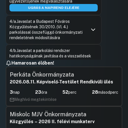
ügyvezetőjének megválasztására
UGRÁS A NAPIREND ELEJÉRE
4/a.Javaslat a Budapest Főváros
Közgyűlésének 30/2010. (VI. 4.)
parkolással összefüggő önkormányzati
rendeletének módosítására
Hozzászólások
Vitézy Dá
Ugrás a napirendi pontra
4/b.Javaslat a parkolási rendszer
Hozzászól
hatékonyságának javítása és a visszaélések
csökkentése érdekében a Budapest főváros
Hamarosan élőben!
közigazgatási területén a járművel várakozás
rendjének egységes kialakításáról, a várakozás
Perkáta Önkormányzata
díjáról és az üzemképtelen járművek
2026.08.11. Képviselő-Testület Rendkívüli ülés
tárolásának szabályozásáról szóló 30/2010. (VI.
4.) önkormányzati rendelet módosítására
3
23
52
27
nap
óra
perc
másodperc
UGRÁS A NAPIREND ELEJÉRE
Meghívó megtekintése
5.Javaslat Budapest Főváros Önkormányzata
Miskolc MJV Önkormányzata
és a Hajdúdorogi Metropolitai Egyház közötti, a
1081 Budapest, Bezerédi utca 16/a. szám alatti
Közgyűlés – 2026 II. félévi munkaterv
ingatlant érintő haszonkölcsön szerződés 2.