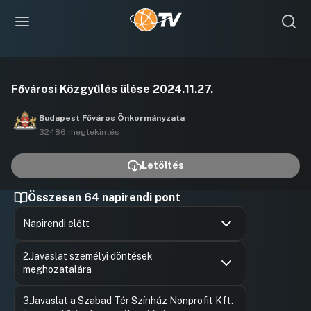
Videó
Fővárosi Közgyűlés ülése 2024.11.27.
lejátszása
Budapest Főváros Önkormányzata
32486 megtekintés
Letöltés
Összesen 64 napirendi pont
Napirendi előtt
Hozzászólások
Déri Tibo
Ugrás a napirendi pontra
2.Javaslat személyi döntések
Hozzászól
meghozatalára
Hozzászólások
Vitézy Dá
Ugrás a napirendi pontra
3.Javaslat a Szabad Tér Színház Nonprofit Kft.
Hozzászól