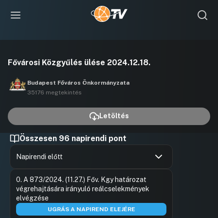
Videó
Fővárosi Közgyűlés ülése 2024.12.18.
lejátszása
Budapest Főváros Önkormányzata
35176 megtekintés
Letöltés
Összesen 96 napirendi pont
Napirendi előtt
Hozzászólások
Gulyás Ge
Ugrás a napirendi pontra
0. A 873/2024. (11.27.) Főv. Kgy határozat
Hozzászól
végrehajtására irányuló reálcselekmények
elvégzése
UGRÁS A NAPIREND ELEJÉRE