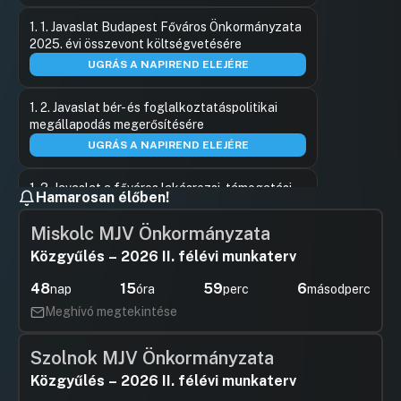
1. 1. Javaslat Budapest Főváros Önkormányzata
2025. évi összevont költségvetésére
UGRÁS A NAPIREND ELEJÉRE
1. 2. Javaslat bér- és foglalkoztatáspolitikai
megállapodás megerősítésére
UGRÁS A NAPIREND ELEJÉRE
1. 3. Javaslat a főváros lakásrezsi-támogatási
Hamarosan élőben!
rendszer felülvizsgálatára
UGRÁS A NAPIREND ELEJÉRE
Miskolc MJV Önkormányzata
Közgyűlés – 2026 II. félévi munkaterv
1. 4. Javaslat 2025. évi folyószámla-hitelkeret
jóváhagyására
48
15
59
6
nap
óra
perc
másodperc
UGRÁS A NAPIREND ELEJÉRE
Meghívó megtekintése
1.e. Javaslat a Fővárosi Szociális Közalapítvány
Szolnok MJV Önkormányzata
működéséhez, tevékenységéhez, valamint a
Közgyűlés – 2026 II. félévi munkaterv
Fővárosi Szolidaritási Alaphoz kapcsolódó
2025. évi támogatási szerződések