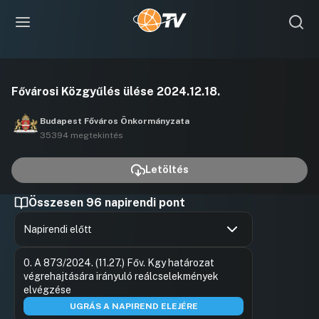
Videó
Fővárosi Közgyűlés ülése 2024.12.18.
lejátszása
Budapest Főváros Önkormányzata
35394 megtekintés
Letöltés
Összesen 96 napirendi pont
Napirendi előtt
Hozzászólások
Gulyás Ge
Ugrás a napirendi pontra
0. A 873/2024. (11.27.) Főv. Kgy határozat
Hozzászól
végrehajtására irányuló reálcselekmények
elvégzése
UGRÁS A NAPIREND ELEJÉRE