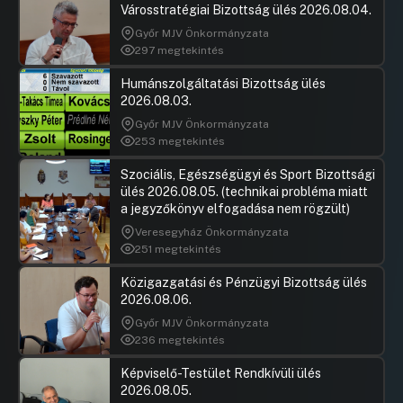
Városstratégiai Bizottság ülés 2026.08.04.
Hozzászólások
Balogh Ba
Ugrás a napirendi pontra
Győr MJV Önkormányzata
20.Javaslat Budapest Főváros Önkormányzata
Hozzászól
297 megtekintés
és a Budapesti Fesztiválzenekar Alapítvány
közötti közszolgáltatási keretszerződés és
Humánszolgáltatási Bizottság ülés
kapcsolódó haszonkölcsön megállapodás
2026.08.03.
megkötésének jóváhagyására
Győr MJV Önkormányzata
UGRÁS A NAPIREND ELEJÉRE
253 megtekintés
21.Javaslat a CLAP Projekt Csatlakozási
Szociális, Egészségügyi és Sport Bizottsági
Dokumentumának (Accession Form)
ülés 2026.08.05. (technikai probléma miatt
aláírására
a jegyzőkönyv elfogadása nem rögzült)
Hozzászólások
Veresegyház Önkormányzata
Gulyás Ge
Ugrás a napirendi pontra
22.Javaslat a LIFE Biodiverse projekthez
Hozzászól
251 megtekintés
tartozó megállapodások megkötésére
Közigazgatási és Pénzügyi Bizottság ülés
Hozzászólások
Szécsényi
Ugrás a napirendi pontra
2026.08.06.
23.Döntés Budapest Főváros
Hozzászól
Önkormányzata 2024. évi Közbeszerzési
Győr MJV Önkormányzata
Tervének 1. számú módosításáról
236 megtekintés
Hozzászólások
Szécsényi
Ugrás a napirendi pontra
Képviselő-Testület Rendkívüli ülés
24.Budapest Főváros Önkormányzata 2024. évi
Hozzászól
2026.08.05.
éves ellenőrzési tervének 2. sz. módosítása,