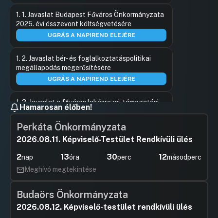
1. 1. Javaslat Budapest Főváros Önkormányzata
2025. évi összevont költségvetésére
UGRÁS A NAPIREND ELEJÉRE
1. 2. Javaslat bér- és foglalkoztatáspolitikai
megállapodás megerősítésére
UGRÁS A NAPIREND ELEJÉRE
1. 3. Javaslat a főváros lakásrezsi-támogatási
Hamarosan élőben!
rendszer felülvizsgálatára
UGRÁS A NAPIREND ELEJÉRE
Perkáta Önkormányzata
2026.08.11. Képviselő-Testület Rendkívüli ülés
1. 4. Javaslat 2025. évi folyószámla-hitelkeret
jóváhagyására
2
13
30
12
nap
óra
perc
másodperc
UGRÁS A NAPIREND ELEJÉRE
Meghívó megtekintése
1.e. Javaslat a Fővárosi Szociális Közalapítvány
Budaörs Önkormányzata
működéséhez, tevékenységéhez, valamint a
2026.08.12. Képviselő-testület rendkívüli ülés
Fővárosi Szolidaritási Alaphoz kapcsolódó
2025. évi támogatási szerződések