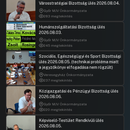
Városstratégiai Bizottság ülés 2026.08.04.
akadálymentesítési pályázatára
Győr MJV Önkormányzata
Hozzászólások
Szepesfal
Ugrás a napirendi pontra
283 megtekintés
27.Javaslat a Nemzetiségek Napja
Hozzászól
Budapest 2025 program
Humánszolgáltatási Bizottság ülés
megszervezésére
2026.08.03.
Hozzászólások
Keszthely
Ugrás a napirendi pontra
Győr MJV Önkormányzata
28.Javaslat az útfelújítási program, valamint a
Hozzászól
245 megtekintés
gyalogos-kerékpáros intézkedésekre szolgáló
kiskorrekciós keret felhasználásának
Szociális, Egészségügyi és Sport Bizottsági
koncepciójáról
ülés 2026.08.05. (technikai probléma miatt
UGRÁS A NAPIREND ELEJÉRE
a jegyzőkönyv elfogadása nem rögzült)
Veresegyház Önkormányzata
29.Javaslat útfelújításokhoz szükséges
237 megtekintés
intézkedési terv elkészítésére
Közigazgatási és Pénzügyi Bizottság ülés
Hozzászólások
Gulyás Ge
Ugrás a napirendi pontra
2026.08.06.
30.Javaslat Kálvin tér jelzőlámpás
Hozzászól
csomópontjának átállítására, valamint a
Győr MJV Önkormányzata
forgalomtechnikai sziget elbontására
220 megtekintés
Hozzászólások
Gulyás Ge
Ugrás a napirendi pontra
Képviselő-Testület Rendkívüli ülés
31.Javaslat a menstruációs szegénység
Hozzászól
2026.08.05.
enyhítésével kapcsolatban