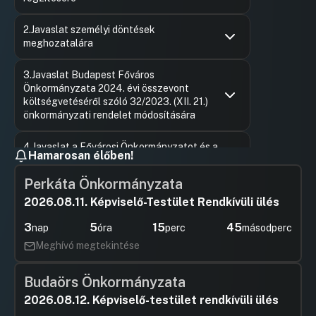
Hozzászólások
Keszthely
Ugrás a napirendi pontra
2.Javaslat személyi döntések
Hozzászól
meghozatalára
Hozzászólások
Béres An
Ugrás a napirendi pontra
3.Javaslat Budapest Főváros
Hozzászól
Önkormányzata 2024. évi összevont
költségvetéséről szóló 32/2023. (XII. 21.)
önkormányzati rendelet módosítására
Hozzászólások
Varga Zso
Ugrás a napirendi pontra
4.Javaslat a Fővárosi Önkormányzatot és a
Hozzászól
Hamarosan élőben!
kerületi önkormányzatokat osztottan megillető
bevételek 2025. évi megosztásáról szóló
Perkáta Önkormányzata
…/2025. (…) önkormányzati rendelet
megalkotására
2026.08.11. Képviselő-Testület Rendkívüli ülés
UGRÁS A NAPIREND ELEJÉRE
3
5
15
44
nap
óra
perc
másodperc
Meghívó megtekintése
5.Javaslat a Hálózat BDDH Alapítvány 2025. évi
támogatási szerződésének jóváhagyására
Budaörs Önkormányzata
UGRÁS A NAPIREND ELEJÉRE
2026.08.12. Képviselő-testület rendkívüli ülés
6.Javaslat Budapest Főváros Önkormányzata