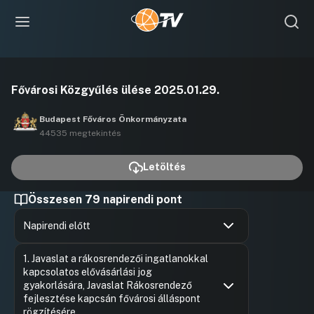
Videó
Fővárosi Közgyűlés ülése 2025.01.29.
lejátszása
Budapest Főváros Önkormányzata
44535 megtekintés
Letöltés
Összesen 79 napirendi pont
Napirendi előtt
Hozzászólások
Béres An
Ugrás a napirendi pontra
1. Javaslat a rákosrendezői ingatlanokkal
Hozzászól
kapcsolatos elővásárlási jog
gyakorlására, Javaslat Rákosrendező
fejlesztése kapcsán fővárosi álláspont
rögzítésére