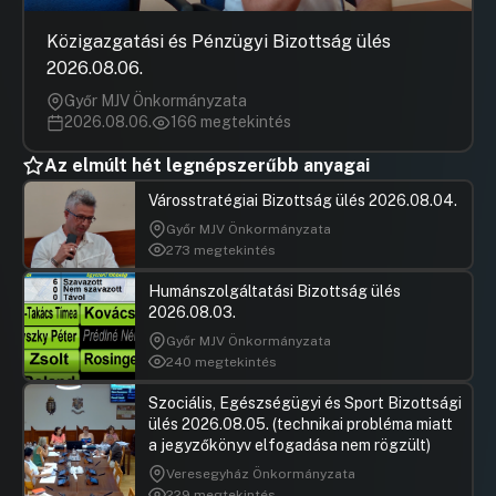
UGRÁS A NAPIREND ELEJÉRE
Közigazgatási és Pénzügyi Bizottság ülés
2026.08.06.
21.Javaslat a Motiváció Alapítvány 2025. évi
támogatási szerződésének megkötésére
Győr MJV Önkormányzata
UGRÁS A NAPIREND ELEJÉRE
2026.08.06.
166 megtekintés
Az elmúlt hét legnépszerűbb anyagai
22.Budapest Főváros Önkormányzata 2025-
2029. évekre szóló stratégiai ellenőrzési terve
Városstratégiai Bizottság ülés 2026.08.04.
UGRÁS A NAPIREND ELEJÉRE
Győr MJV Önkormányzata
273 megtekintés
23.Javaslat a kutyabarát hivatalra
Humánszolgáltatási Bizottság ülés
2026.08.03.
Hozzászólások
Vitézy Dá
Ugrás a napirendi pontra
24.Javaslat BUDAPEST 0-24 - Javaslat
Hozzászól
Győr MJV Önkormányzata
egységes, fővárosi szintű közterületi
240 megtekintés
hibabejelentő szolgáltatás kialakítására
Szociális, Egészségügyi és Sport Bizottsági
Hozzászólások
Vitézy Dá
Ugrás a napirendi pontra
25.Javaslat a hirtelen vízvételezés miatti
Hozzászól
ülés 2026.08.05. (technikai probléma miatt
csőtörések javítására, megelőzésére
a jegyzőkönyv elfogadása nem rögzült)
Veresegyház Önkormányzata
Hozzászólások
Szaniszló
Ugrás a napirendi pontra
26.Javaslat budapesti lakótelepek
Hozzászól
229 megtekintés