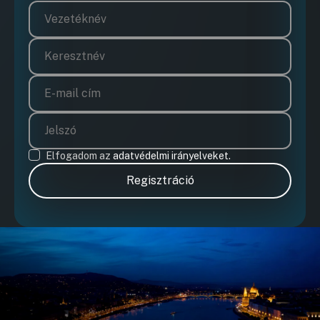
vonatkozó haszonkölcsön szerződések
módosítására
UGRÁS A NAPIREND ELEJÉRE
11.Javaslat a Közösségi költségvetési forrásból
megvalósuló nyilvános illemhely létesítésével
kapcsolatos döntések meghozatalára
UGRÁS A NAPIREND ELEJÉRE
12.Javaslat a BKV Zrt. 2024. IV. negyedévi
Elfogadom az
adatvédelmi irányelveket.
likviditási hiányának áthidalásához szükséges,
a Nemzeti Adó- és Vámhivatal által a BKV Zrt.
Regisztráció
részére, december hónap tekintetében
engedélyezett fizetési halasztás biztosítékával
összefüggő döntés meghozatalára
UGRÁS A NAPIREND ELEJÉRE
13.Javaslat a BKV Zrt., a Magyar Fejlesztési
Bank és az Európai Beruházási Bank közötti
egyedi hitelkeret-megállapodás előkészítése
körében szükséges döntések meghozatalára,