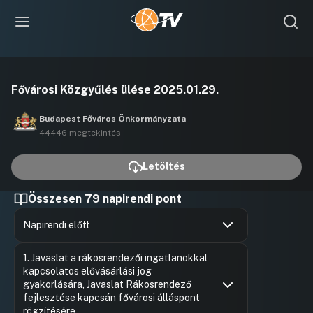
Videó
Fővárosi Közgyűlés ülése 2025.01.29.
lejátszása
Budapest Főváros Önkormányzata
44446 megtekintés
Letöltés
Összesen 79 napirendi pont
Napirendi előtt
Hozzászólások
Béres An
Ugrás a napirendi pontra
1. Javaslat a rákosrendezői ingatlanokkal
Hozzászól
kapcsolatos elővásárlási jog
gyakorlására, Javaslat Rákosrendező
fejlesztése kapcsán fővárosi álláspont
rögzítésére