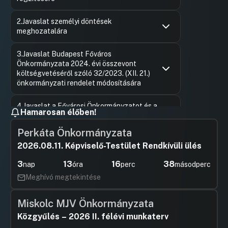
Hozzászólások
Keszthely
Ugrás a napirendi pontra
2.Javaslat személyi döntések
Hozzászól
meghozatalára
Hozzászólások
Béres An
Ugrás a napirendi pontra
3.Javaslat Budapest Főváros
Hozzászól
Önkormányzata 2024. évi összevont
költségvetéséről szóló 32/2023. (XII. 21.)
önkormányzati rendelet módosítására
Hozzászólások
Varga Zso
Ugrás a napirendi pontra
4.Javaslat a Fővárosi Önkormányzatot és a
Hozzászól
Hamarosan élőben!
kerületi önkormányzatokat osztottan megillető
bevételek 2025. évi megosztásáról szóló
Perkáta Önkormányzata
…/2025. (…) önkormányzati rendelet
megalkotására
2026.08.11. Képviselő-Testület Rendkívüli ülés
UGRÁS A NAPIREND ELEJÉRE
3
13
16
38
nap
óra
perc
másodperc
Meghívó megtekintése
5.Javaslat a Hálózat BDDH Alapítvány 2025. évi
támogatási szerződésének jóváhagyására
Miskolc MJV Önkormányzata
UGRÁS A NAPIREND ELEJÉRE
Közgyűlés – 2026 II. félévi munkaterv
6.Javaslat Budapest Főváros Önkormányzata