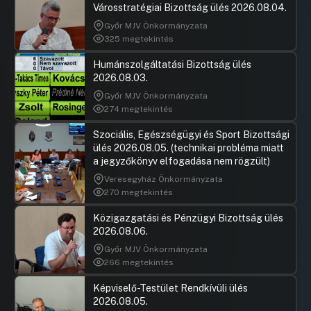
Városstratégiai Bizottság ülés 2026.08.04.
akadálymentesítési pályázatára
Győr MJV Önkormányzata
Hozzászólások
Szepesfal
Ugrás a napirendi pontra
325 megtekintés
27.Javaslat a Nemzetiségek Napja
Hozzászól
Budapest 2025 program
Humánszolgáltatási Bizottság ülés
megszervezésére
2026.08.03.
Hozzászólások
Keszthely
Ugrás a napirendi pontra
Győr MJV Önkormányzata
28.Javaslat az útfelújítási program, valamint a
Hozzászól
274 megtekintés
gyalogos-kerékpáros intézkedésekre szolgáló
kiskorrekciós keret felhasználásának
Szociális, Egészségügyi és Sport Bizottsági
koncepciójáról
ülés 2026.08.05. (technikai probléma miatt
UGRÁS A NAPIREND ELEJÉRE
a jegyzőkönyv elfogadása nem rögzült)
Veresegyház Önkormányzata
29.Javaslat útfelújításokhoz szükséges
270 megtekintés
intézkedési terv elkészítésére
Közigazgatási és Pénzügyi Bizottság ülés
Hozzászólások
Gulyás Ge
Ugrás a napirendi pontra
2026.08.06.
30.Javaslat Kálvin tér jelzőlámpás
Hozzászól
csomópontjának átállítására, valamint a
Győr MJV Önkormányzata
forgalomtechnikai sziget elbontására
266 megtekintés
Hozzászólások
Gulyás Ge
Ugrás a napirendi pontra
Képviselő-Testület Rendkívüli ülés
31.Javaslat a menstruációs szegénység
Hozzászól
2026.08.05.
enyhítésével kapcsolatban