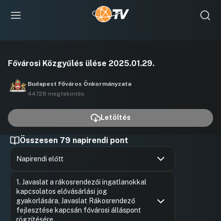
Videó
Fővárosi Közgyűlés ülése 2025.01.29.
lejátszása
Budapest Főváros Önkormányzata
44728 megtekintés
Letöltés
Összesen 79 napirendi pont
Napirendi előtt
Hozzászólások
Béres An
Ugrás a napirendi pontra
1. Javaslat a rákosrendezői ingatlanokkal
Hozzászól
kapcsolatos elővásárlási jog
gyakorlására, Javaslat Rákosrendező
fejlesztése kapcsán fővárosi álláspont
rögzítésére