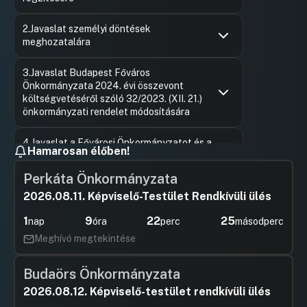
Hozzászólások
Keszthely
Ugrás a napirendi pontra
2.Javaslat személyi döntések
Hozzászól
meghozatalára
Hozzászólások
Béres An
Ugrás a napirendi pontra
3.Javaslat Budapest Főváros
Hozzászól
Önkormányzata 2024. évi összevont
költségvetéséről szóló 32/2023. (XII. 21.)
önkormányzati rendelet módosítására
Hozzászólások
Varga Zso
Ugrás a napirendi pontra
4.Javaslat a Fővárosi Önkormányzatot és a
Hozzászól
Hamarosan élőben!
kerületi önkormányzatokat osztottan megillető
bevételek 2025. évi megosztásáról szóló
Perkáta Önkormányzata
…/2025. (…) önkormányzati rendelet
megalkotására
2026.08.11. Képviselő-Testület Rendkívüli ülés
UGRÁS A NAPIREND ELEJÉRE
1
9
22
24
nap
óra
perc
másodperc
Meghívó megtekintése
5.Javaslat a Hálózat BDDH Alapítvány 2025. évi
támogatási szerződésének jóváhagyására
Budaörs Önkormányzata
UGRÁS A NAPIREND ELEJÉRE
2026.08.12. Képviselő-testület rendkívüli ülés
6.Javaslat Budapest Főváros Önkormányzata