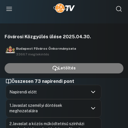
Videó
Fővárosi Közgyűlés ülése 2025.04.30.
lejátszása
Budapest Főváros Önkormányzata
33667 megtekintés
Letöltés
Összesen 73 napirendi pont
Napirendi előtt
Hozzászólások
Radics Bé
Ugrás a napirendi pontra
1.Javaslat személyi döntések
Hozzászól
meghozatalára
Hozzászólások
Szepesfal
Ugrás a napirendi pontra
2.Javaslat a közös működtetésű színházi
Hozzászól