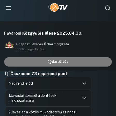
Videó
Fővárosi Közgyűlés ülése 2025.04.30.
lejátszása
Budapest Főváros Önkormányzata
33682 megtekintés
Letöltés
Összesen 73 napirendi pont
Napirendi előtt
Hozzászólások
Radics Bé
Ugrás a napirendi pontra
1.Javaslat személyi döntések
Hozzászól
meghozatalára
Hozzászólások
Szepesfal
Ugrás a napirendi pontra
2.Javaslat a közös működtetésű színházi
Hozzászól