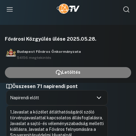
Videó
Fővárosi Közgyűlés ülése 2025.05.28.
lejátszása
Budapest Főváros Önkormányzata
54156 megtekintés
Letöltés
Összesen 71 napirendi pont
Napirendi előtt
Hozzászólások
Barna Jud
Ugrás a napirendi pontra
1.Javaslat a közélet átláthatóságáról szóló
Hozzászól
törvényjavaslattal kapcsolatos állásfoglalásra,
Javaslat a sajtó- és véleményszabadság melletti
kiállásra, Javaslat a Főváros felnyomására a
Szuverenitásvédelmi Hivatalnál