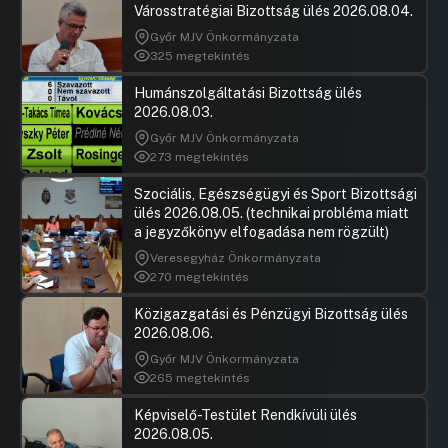
Városstratégiai Bizottság ülés 2026.08.04.
programban való részvétel tekintetében
Győr MJV Önkormányzata
Hozzászólások
Keszthely
Ugrás a napirendi pontra
325 megtekintés
17.Javaslat a JUST4CARE Projekt Támogatási
Hozzászól
Szerződéséhez kapcsolódó Csatlakozási
Humánszolgáltatási Bizottság ülés
Dokumentum aláírására
2026.08.03.
UGRÁS A NAPIREND ELEJÉRE
Győr MJV Önkormányzata
273 megtekintés
18.Javaslat a „Közétkeztetési
minimumszabványok bevezetése az EU egész
Szociális, Egészségügyi és Sport Bizottsági
területén” c. kiáltvány Budapest Főváros
ülés 2026.08.05. (technikai probléma miatt
Önkormányzata általi támogatására
a jegyzőkönyv elfogadása nem rögzült)
UGRÁS A NAPIREND ELEJÉRE
Veresegyház Önkormányzata
270 megtekintés
19.Javaslat együttműködési megállapodás
Közigazgatási és Pénzügyi Bizottság ülés
megkötésére a 100 Klímasemleges és Okos
2026.08.06.
Város Küldetés keretein belül az érdekelt
fővárosi kerületi önkormányzatokkal és civil
Győr MJV Önkormányzata
szervezettel
265 megtekintés
UGRÁS A NAPIREND ELEJÉRE
Képviselő-Testület Rendkívüli ülés
2026.08.05.
21.Javaslat a LIFE in Runoff projekt keretében