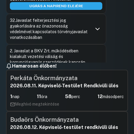
UGRÁS A NAPIREND ELEJÉRE
32.Javaslat felterjesztési jog
gyakorlására az önazonosság
védelmével kapcsolatos törvényjavaslat
vonatkozásában
Hozzászólások
Molnár Dá
Ugrás a napirendi pontra
2. Javaslat a BKV Zrt. működésében
Hozzászól
kialakult vezetési válság és
korrupciógyanús szerződések kapcsán
Hamarosan élőben!
kialakult helyzet miatt szükséges
alapítói döntésekre, Javaslat a Fővárosi
Perkáta Önkormányzata
Önkormányzat, a közvetlen és közvetett
tulajdonában álló gazdásági társaságok
2026.08.11. Képviselő-Testület Rendkívüli ülés
pénzügyi átvilágítására, Javaslat a BKV
1
11
58
12
Zrt. reklámfelületeinek hasznosítására
nap
óra
perc
másodperc
Meghívó megtekintése
Hozzászólások
Vitézy Dá
Ugrás a napirendi pontra
3. Javaslat személyi döntés
Hozzászól
meghozatalára, Javaslat
Budaörs Önkormányzata
intézményvezetők megbízására, Javaslat
a felügyelőbizottsági tagok határozott
2026.08.12. Képviselő-testület rendkívüli ülés
idejű megbízatásának lejártával