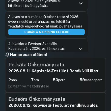
2.Javaslat 2026. évi folyószámla-
Hozzászól
hitelkeret jóváhagyására
Hozzászólások
Kiss Amb
Ugrás a napirendi pontra
3.Javaslat a humán területhez tartozó 2026.
Hozzászól
évben induló új beruházási és felújítási
feladatok engedélyokiratainak jóváhagyására
UGRÁS A NAPIREND ELEJÉRE
4.Javaslat a Fővárosi Szociális
Közalapítvány 2026. évi támogatási
szerződéseinek jóváhagyására
Hamarosan élőben!
Hozzászólások
Janó-Veila
Ugrás a napirendi pontra
Perkáta Önkormányzata
5.Javaslat fővárosi települési
Hozzászól
támogatásról szóló rendelet
2026.08.11. Képviselő-Testület Rendkívüli ülés
megalkotására
2
7
50
58
nap
óra
perc
másodperc
Hozzászólások
Kiss Amb
Ugrás a napirendi pontra
6.Javaslat a Budapest főváros közigazgatási
Hozzászól
Meghívó megtekintése
területén a járművel várakozás rendjének
egységes kialakításáról, a várakozás díjáról és
Budaörs Önkormányzata
az üzemképtelen járművek tárolásának
szabályozásáról szóló 30/2010. (VI. 4.)
2026.08.12. Képviselő-testület rendkívüli ülés
önkormányzati rendelet módosítására