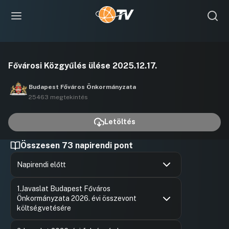
Videó
Fővárosi Közgyűlés ülése 2025.12.17.
lejátszása
Budapest Főváros Önkormányzata
25463 megtekintés
Letöltés
Összesen 73 napirendi pont
Napirendi előtt
Hozzászólások
Gulyás Ge
Ugrás a napirendi pontra
1.Javaslat Budapest Főváros
Hozzászól
Önkormányzata 2026. évi összevont
költségvetésére
Hozzászólások
Orbán Ár
Ugrás a napirendi pontra