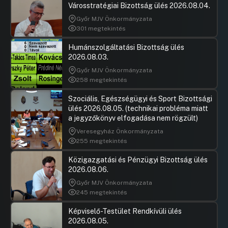
megkötésére a Fővárosi Diákközgyűléssel
Városstratégiai Bizottság ülés 2026.08.04.
UGRÁS A NAPIREND ELEJÉRE
Győr MJV Önkormányzata
301 megtekintés
24.Javaslat a 2026. évi közgyűlési munkaterv
Humánszolgáltatási Bizottság ülés
elfogadására
2026.08.03.
UGRÁS A NAPIREND ELEJÉRE
Győr MJV Önkormányzata
258 megtekintés
25.Javaslat Budapest 2025. évi
környezeti állapotértékelésének
Szociális, Egészségügyi és Sport Bizottsági
elfogadására
ülés 2026.08.05. (technikai probléma miatt
a jegyzőkönyv elfogadása nem rögzült)
Hozzászólások
Gál Józse
Ugrás a napirendi pontra
26.Budapest Főváros Önkormányzata
Hozzászól
Veresegyház Önkormányzata
2025. évi éves ellenőrzési tervének 1.
255 megtekintés
számú módosítása és 2026. évi éves
ellenőrzési terve
Közigazgatási és Pénzügyi Bizottság ülés
2026.08.06.
Hozzászólások
Szepesfal
Ugrás a napirendi pontra
27.Javaslat a 1071 Budapest, Damjanich utca 16.
Hozzászól
Győr MJV Önkormányzata
fsz./3. szám alatti ingatlan kedvezményes
245 megtekintés
bérbeadásához kapcsolódó közérdekű és
közfeladatellátási
Képviselő-Testület Rendkívüli ülés
UGRÁS A NAPIREND ELEJÉRE
2026.08.05.