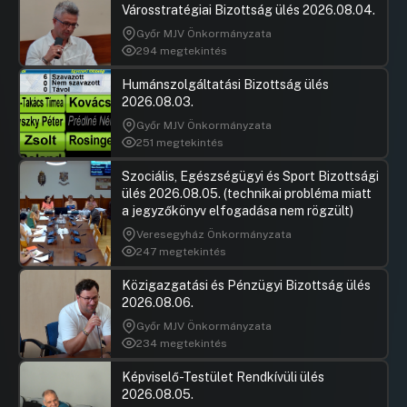
önkormányzati rendelettel összefüggésben
Városstratégiai Bizottság ülés 2026.08.04.
UGRÁS A NAPIREND ELEJÉRE
Győr MJV Önkormányzata
294 megtekintés
25.A főpolgármester 2026. évi szabadsága
Humánszolgáltatási Bizottság ülés
ütemezésének jóváhagyása, valamint
2026.08.03.
tájékoztató a főpolgármester szabadsága
igénybevételéről
Győr MJV Önkormányzata
251 megtekintés
UGRÁS A NAPIREND ELEJÉRE
Szociális, Egészségügyi és Sport Bizottsági
26.Javaslat a kátyúmentesítési
ülés 2026.08.05. (technikai probléma miatt
munkálatok kerületi önkormányzatok
a jegyzőkönyv elfogadása nem rögzült)
által előlegezett költségeinek
Veresegyház Önkormányzata
megtérítésére
247 megtekintés
Hozzászólások
Havasi Zo
Ugrás a napirendi pontra
29.Javaslat az egészségüggyel
Hozzászól
Közigazgatási és Pénzügyi Bizottság ülés
kapcsolatban
2026.08.06.
Hozzászólások
Orbán Ár
Győr MJV Önkormányzata
Ugrás a napirendi pontra
30.Javaslat megállóhelyi dohányzás
Hozzászól
234 megtekintés
elleni hatékonyabb fellépésre
Képviselő-Testület Rendkívüli ülés
Hozzászólások
Vitézy Dá
Ugrás a napirendi pontra
2026.08.05.
31.Javaslat fővárosi múzeumokkal
Hozzászól