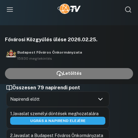
Videó
Fővárosi Közgyűlés ülése 2026.02.25.
lejátszása
Budapest Főváros Önkormányzata
15930 megtekintés
Letöltés
Összesen 79 napirendi pont
Napirendi előtt
Hozzászólások
Barna Jud
Ugrás a napirendi pontra
1.Javaslat személyi döntések meghozatalára
Hozzászól
UGRÁS A NAPIREND ELEJÉRE
2.Javaslat a Budapest Főváros Önkormányzata