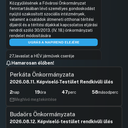
Közgyűlésének a Fővárosi Önkormányzat
fenntartásában lévő személyes gondoskodást
nyújtó szakosított szociális intézmények,
valamint a családok átmeneti otthonai térítési
díjairól és a térítési díjakkal kapcsolatos eljárási
rendről szóló 30/2013. (IV. 18.) önkormányzati
rendelet módosítására
UGRÁS A NAPIREND ELEJÉRE
27.Javaslat a HÉV járművek cseréje
melletti egységes fővárosi kiállásra és
Hamarosan élőben!
segítség felajánlására
Perkáta Önkormányzata
Hozzászólások
Vitézy Dá
Ugrás a napirendi pontra
28.Javaslat a hév-járműtender
Hozzászól
2026.08.11. Képviselő-Testület Rendkívüli ülés
eredménytelensége miatt elbukni látszó
uniós források felhasználására
2
19
47
58
nap
óra
perc
másodperc
Meghívó megtekintése
Hozzászólások
dr. Lehoc
Ugrás a napirendi pontra
3.Javaslat a kölcsönzési célú mikromobilitási
Hozzászól
eszközök közterület-használatával
Budaörs Önkormányzata
kapcsolatos szabályozás módosítására
2026.08.12. Képviselő-testület rendkívüli ülés
UGRÁS A NAPIREND ELEJÉRE