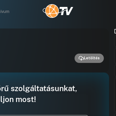
hívum
Videó
lejátszása
Letöltés
örű szolgáltatásunkat,
ljon most!