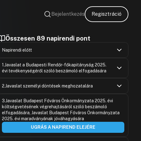
Bejelentkezés
Regisztráció
Összesen 89 napirendi pont
Napirendi előtt
Gulyás Gerg
Hozzászólások
Ugrás a napirendi pontra
1.Javaslat a Budapesti Rendőr-főkapitányság 2025.
Hozzászólásra
évi tevékenységéről szóló beszámoló elfogadására
dr. Lehoczk
Hozzászólásra
Barabás Ric
Hozzászólások
Gál József
Ugrás a napirendi pontra
2.Javaslat személyi döntések meghozatalára
Hozzászólásra
Hozzászólásra
Gulyás Gerg
dr. Lehoczk
Kiss Ambrus
Hozzászólások
Hozzászólásra
Ugrás a napirendi pontra
Hozzászólásra
3.Javaslat Budapest Főváros Önkormányzata 2025. évi
Szilágyi An
Hozzászólásra
költségvetésének végrehajtásáról szóló beszámoló
Orbán Árpá
Hozzászólásra
Déri Tibor
Hozzászólásra
elfogadására, Javaslat Budapest Főváros Önkormányzata
Orbán Árpá
Hozzászólásra
2025. évi maradványának jóváhagyására
Molnár Dáni
Hozzászólásra
UGRÁS A NAPIREND ELEJÉRE
Hozzászólásra
Béres Andrá
Hozzászólásra