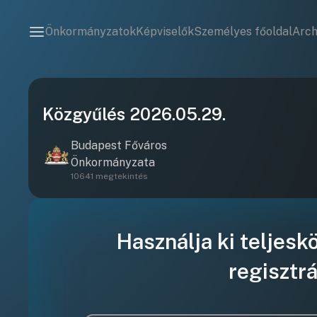
Önkormányzatok
Képviselők
Személyes főoldal
Arc
Közgyűlés 2026.05.29.
Budapest Főváros
Önkormányzata
10641 megtekintés
Használja ki teljesk
regisztrá