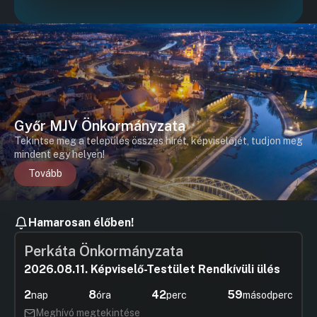
Győr MJV Önkormányzata
Tekintse meg a település összes hírét, képviselőjét, tudjon meg
mindent egy helyen!
Tovább
Hamarosan élőben!
Perkáta Önkormányzata
2026.08.11. Képviselő-Testület Rendkívüli ülés
2
8
42
59
nap
óra
perc
másodperc
Meghívó megtekintése