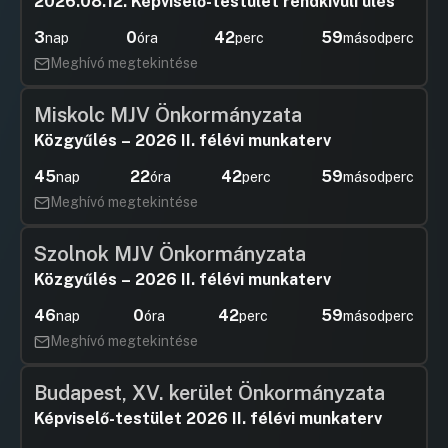
2026.08.12. Képviselő-testület rendkívüli ülés
megválasztására
3
0
42
59
nap
óra
perc
másodperc
Hozzászólások
Ugrás a napirendi pontra
Meghívó megtekintése
Miskolc MJV Önkormányzata
Közgyűlés – 2026 II. félévi munkaterv
45
22
42
59
nap
óra
perc
másodperc
Meghívó megtekintése
Szolnok MJV Önkormányzata
Közgyűlés – 2026 II. félévi munkaterv
46
0
42
59
nap
óra
perc
másodperc
Meghívó megtekintése
Budapest, XV. kerület Önkormányzata
Képviselő-testület 2026 II. félévi munkaterv