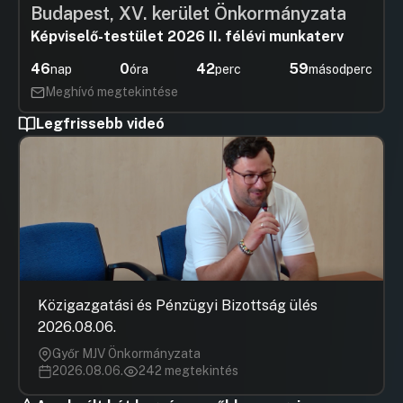
Budapest, XV. kerület Önkormányzata
Képviselő-testület 2026 II. félévi munkaterv
46
0
42
59
nap
óra
perc
másodperc
Meghívó megtekintése
Legfrissebb videó
Közigazgatási és Pénzügyi Bizottság ülés
2026.08.06.
Győr MJV Önkormányzata
2026.08.06.
242 megtekintés