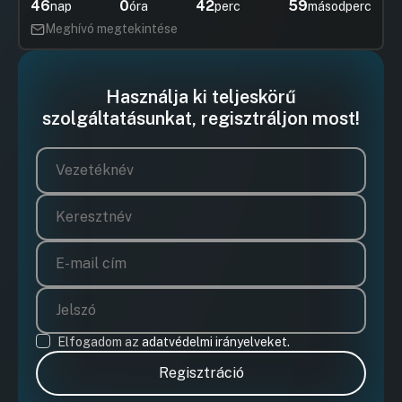
46
0
42
59
nap
óra
perc
másodperc
Meghívó megtekintése
Használja ki teljeskörű
szolgáltatásunkat, regisztráljon most!
Elfogadom az
adatvédelmi irányelveket.
Regisztráció