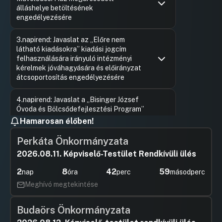
álláshelye betöltésének
engedélyezésére
Hozzászólások
Ugrás a napirendi pontra
3.napirend: Javaslat az „Előre nem
látható kiadásokra” kiadási jogcím
felhasználására irányuló intézményi
kérelmek jóváhagyására és előirányzat
átcsoportosítás engedélyezésére
Hozzászólások
Ugrás a napirendi pontra
4.napirend: Javaslat a „Bisinger József
Óvoda és Bölcsődefejlesztési Program”
c. kiadási előirányzat felhasználásával
Hamarosan élőben!
összefüggő előirányzat átcsoportosítás
engedélyezésére
Perkáta Önkormányzata
2026.08.11. Képviselő-Testület Rendkívüli ülés
Hozzászólások
Ugrás a napirendi pontra
5.napirend: Javaslat támogatások
nyújtására a „Képviselői
2
8
42
59
nap
óra
perc
másodperc
kezdeményezések kerete” kiadási
Meghívó megtekintése
jogcím terhére
Hozzászólások
Ugrás a napirendi pontra
Budaörs Önkormányzata
6.napirend: Javaslat a bizottsági
jegyzőkönyv-hitelesítők