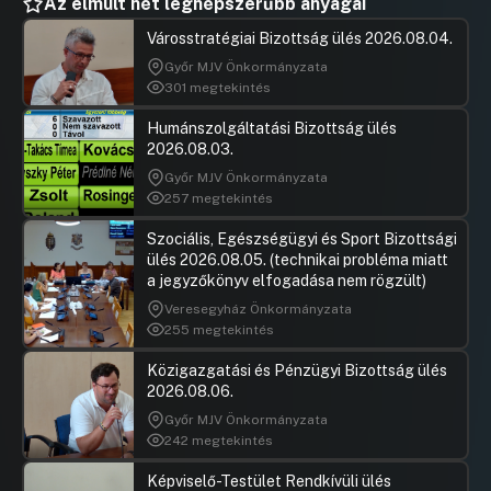
Az elmúlt hét legnépszerűbb anyagai
Városstratégiai Bizottság ülés 2026.08.04.
Győr MJV Önkormányzata
301 megtekintés
Humánszolgáltatási Bizottság ülés
2026.08.03.
Győr MJV Önkormányzata
257 megtekintés
Szociális, Egészségügyi és Sport Bizottsági
ülés 2026.08.05. (technikai probléma miatt
a jegyzőkönyv elfogadása nem rögzült)
Veresegyház Önkormányzata
255 megtekintés
Közigazgatási és Pénzügyi Bizottság ülés
2026.08.06.
Győr MJV Önkormányzata
242 megtekintés
Képviselő-Testület Rendkívüli ülés