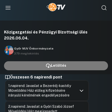
Videó
Közigazgatási és Pénzügyi Bizottsági ülés
lejátszása
2026.06.04.
Győr MJV Önkormányzata
379 megtekintés
Letöltés
Összesen 6 napirendi pont
1.napirend: Javaslat a Bezerédj-kastély
Művelődési Ház előleg kifizetésére
irányuló kérelmének engedélyezésére
Hozzászólások
Ugrás a napirendi pontra
2.napirend: Javaslat a Győri Szabó József
Művelődési Ház megüresedett