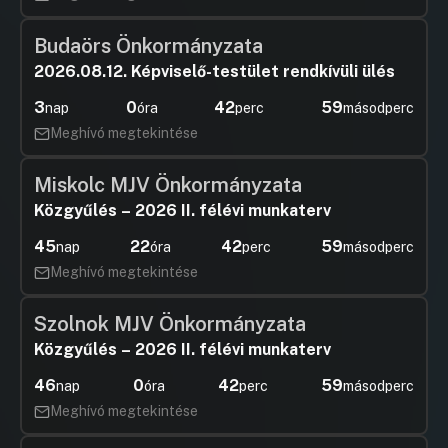
Budaörs Önkormányzata
2026.08.12. Képviselő-testület rendkívüli ülés
3
0
42
59
nap
óra
perc
másodperc
Meghívó megtekintése
Miskolc MJV Önkormányzata
Közgyűlés – 2026 II. félévi munkaterv
45
22
42
59
nap
óra
perc
másodperc
Meghívó megtekintése
Szolnok MJV Önkormányzata
Közgyűlés – 2026 II. félévi munkaterv
46
0
42
59
nap
óra
perc
másodperc
Meghívó megtekintése